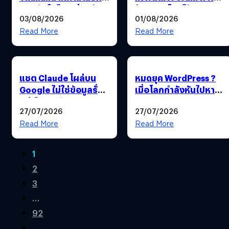
วอนตัมในไทยเริ่มแล้ว !
ฝ่าวิกฤติโลกไร้ระเบียบ
03/08/2026
01/08/2026
เปลี่ยนความผันผวนเป็น
โอกาส
Read More
Read More
แชต Claude โผล่บน
หมดยุค WordPress ?
Google ไม่ใช่ข้อมูลรั่ว
เมื่อโลกกำลังหันไปหา
แต่เป็นลิงก์ Share
No-Code
27/07/2026
27/07/2026
สาธารณะที่ถูกค้นเจอได้
Read More
Read More
1
2
3
…
92
→