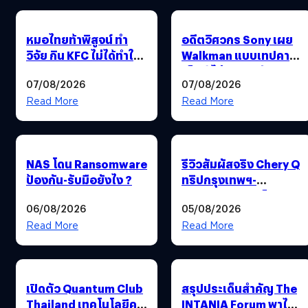
หมอไทยท้าพิสูจน์ ทำ
อดีตวิศวกร Sony เผย
วิจัย กิน KFC ไม่ได้ทำให้
Walkman แบบเทปคาส
เวรเยิน !
เซ็ตต์ ไม่มีทางกลับมา
07/08/2026
07/08/2026
ผลิตได้อีกแล้ว
Read More
Read More
NAS โดน Ransomware
รีวิวสัมผัสจริง Chery Q
ป้องกัน-รับมือยังไง ?
ทริปกรุงเทพฯ-
กาญจนบุรี : รถเล็ก
06/08/2026
05/08/2026
ฟีเจอร์แน่น ช่วงล่าง
เฟิร์ม ฟังก์ชันเกินตัว
Read More
Read More
เปิดตัว Quantum Club
สรุปประเด็นสำคัญ The
Thailand เทคโนโลยีค
INTANIA Forum พาไทย