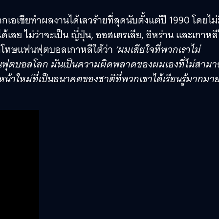
ากเอเชียทำผลงานได้เลวร้ายที่สุดนับตั้งแต่ปี 1990 โดยไม่
เลย ไม่ว่าจะเป็น ญี่ปุ่น, ออสเตรเลีย, อิหร่าน และเกาหลี
วขอโทษแฟนฟุตบอลเกาหลีใต้ว่า
‘ผมเสียใจที่พวกเราไม่
ฟุตบอลโลก มันเป็นความผิดพลาดของผมเองที่ไม่สามา
นหน้าใหม่ที่เป็นอนาคตของชาติที่พวกเขาได้เรียนรู้มากมา