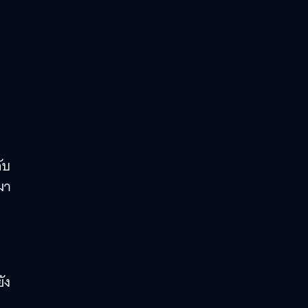
ับ
มา
ยัง