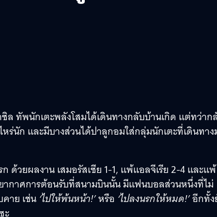
ล ทัพนักเตะพลังโสมได้เดินทางกลับบ้านเกิด แต่ทว่ากล
ไหร่นัก และมีบางส่วนได้ปาลูกอมใส่กลุ่มนักเตะที่เดินทาง
 ด้วยผลงาน เสมอรัสเซีย 1-1, แพ้แอลจีเรีย 2-4 และแพ้
ากาศการต้อนรับที่สนามบินนั้น มีแฟนบอลส่วนหนึ่งที่ไม่
คาย เช่น
‘ไปให้พ้นหน้า!’
หรือ
‘ไปลงนรกให้หมด!’
อีกทั้ง
นซะ