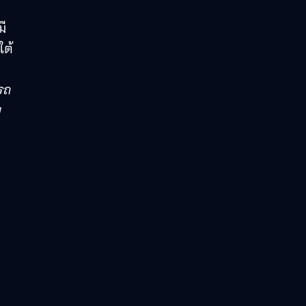
มี
ใต้
รถ
ย