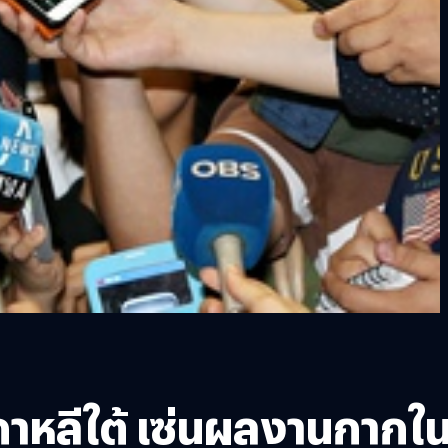
าหลีใต้ เซ่นผลงานกากใ