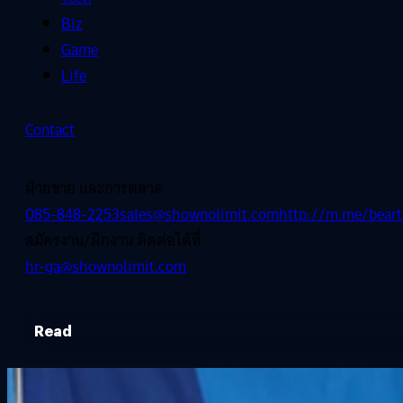
Biz
Game
Life
Contact
ฝ่ายขาย และการตลาด
085-848-2253
sales@shownolimit.com
http://m.me/beart
สมัครงาน/ฝึกงาน ติดต่อได้ที่
hr-ga@shownolimit.com
Read