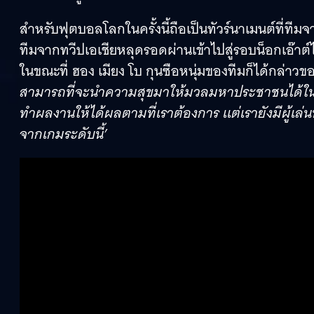
สำหรับฟุตบอลโลกในครั้งนี้ถือเป็นทัวร์นาเมนต์ที่ทีมจ
ทีมจากทวีปเอเชียหลุดรอดผ่านเข้าไปสู่รอบน็อกเอ๊าต์ได้
ในขณะที่ ฮอง เมียง โบ กุนซือหนุ่มของทีมก็ได้กล่า
สามารถที่จะนำความสุขมาให้มวลมหาประชาชนได้ใน
ทำผลงานให้ได้ผลตามที่เราต้องการ แต่เรายังมีผู้เล่
จากเกมระดับนี้’