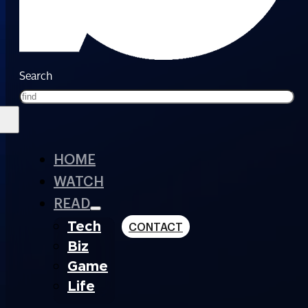
Search
HOME
WATCH
READ
Tech
CONTACT
Biz
Game
Life