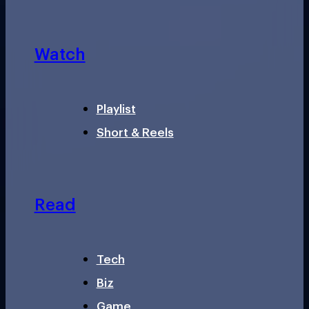
Watch
Playlist
Short & Reels
Read
Tech
Biz
Game