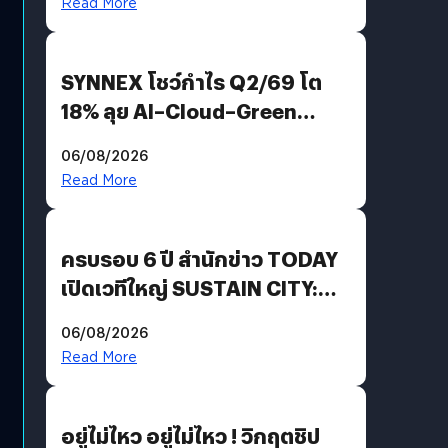
Read More
SYNNEX โชว์กำไร Q2/69 โต
18% ลุย AI–Cloud–Green
Energy สร้างฐาน Recurring
06/08/2026
Revenue เร่งเครื่อง New
Read More
Growth Engine พร้อมจ่าย
ปันผล 0.10 บาท/หุ้น
ครบรอบ 6 ปี สำนักข่าว TODAY
เปิดเวทีใหญ่ SUSTAIN CITY:
THE GREEN TRANSITION ถก
06/08/2026
แนวทางปรับตัวสู่เศรษฐกิจสี
Read More
เขียวอย่างยั่งยืน
อยู่ไม่ไหว อยู่ไม่ไหว ! วิกฤตชิป