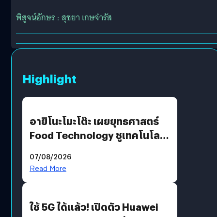
พิสูจน์อักษร : สุชยา เกษจำรัส
Highlight
อายิโนะโมะโต๊ะ เผยยุทธศาสตร์
Food Technology ชูเทคโนโลยี
“AminoScience” เจาะอินไซต์ผู้
07/08/2026
บริโภคและ B2B
Read More
ใช้ 5G ได้แล้ว! เปิดตัว Huawei