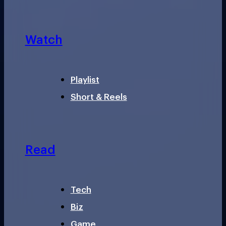
Watch
Playlist
Short & Reels
Read
Tech
Biz
Game