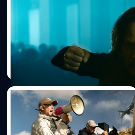
“อย่างกับมันฝรั่งทอด!” Keanu Reeves เล่า
วินาทีเสียวเข่า จากอุบัติเหตุลูกสะบ้าแตกกลาง
กองถ่ายหนังตลก ‘Good Fortune’
"แตกอย่างกับมันฝรั่งทอด!" คีอานู รีฟส์ (Keanu Reeves) เล่า
ช่วงเวลาเสียวเข่า จากอุบัติเหตุสะบ้าแตกกลางกองถ่ายหนัง
ตลก 'Good Fortune'
ประภาส อยู่เย็น
| 743 days ago
Read More
25/07/2024
ชักโครกระเบิดบูม ! มีมมนุษย์หัวชักโครก
Skibidi Toilet กำลังกลายเป็นหนัง-ซีรีส์ ได้ป๋า
Michael Bay คุมงานสร้าง !
ชักโครกระเบิดบูม! ไวรัลไอ้มนุษย์หัวชักโครก Skibidi Toilet