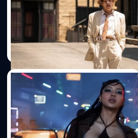
ปลอมตัวไปเที่ยวห้าง สุดท้ายถึงเข้าใจ เป็นดารา
ดีกว่าเยอะ
เควิน เบคอน (Kevin Bacon) อยากลองเป็นคนธรรมดาเลย
ปลอมตัวไปเที่ยวห้าง สุดท้ายถึงรู้ว่าการเป็นดาราดีกว่าเยอะ
ประภาส อยู่เย็น
| 763 days ago
Read More
01/07/2024
ดีไซเนอร์จีนเคลม ลิซ่าก๊อบปี้ชุดดาวใน MV
‘Rockstar’ เจ้าตัวอ้าง ดวงดาวได้แรงบันดาล
ใจจากวงเมทัล-กรุงปักกิ่ง
ดีไซเนอร์ชาวจีนเคลม ลิซ่า Lisa Blackpink ก๊อปปี้ชุดดาวในมิ
วสิกวิดีโอ 'Rockstar' เจ้าตัวอ้าง ดวงดาวได้แรงบันดาลใจจาก
วงเมทัล-กรุงปักกิ่ง