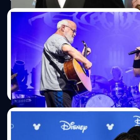
17/07/2024
Jack Black เทฟ้าผ่า ทัวร์คอนเสิร์ตวง
Tenacious D และงานในอนาคต หลังเพื่อนซี้
Kyle Gass พลั้งปากเล่นมุกแซวเหตุลอบยิง
เป็นเรื่อง! แจ็ก แบล็ก (Jack Black) ยกเลิกฟ้าผ่า ทัวร์
Donald Trump
คอนเสิร์ตวง Tenacious D และงานในอนาคต หลังเพื่อนซี้
Kyle Gass เล่นตลกแซวเหตุลอบสังหาร โดนัลด์ ทรัมป์
(Donald Trump)
ประภาส อยู่เย็น
| 751 days ago
Read More
16/07/2024
แม่ชอบที่นี่ Whoopi Goldberg เคยแอบเอา
อัฐิของแม่ไปโปรยไว้ที่เครื่องเล่น ‘It’s A Small