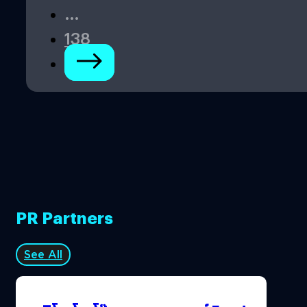
…
138
PR Partners
See All