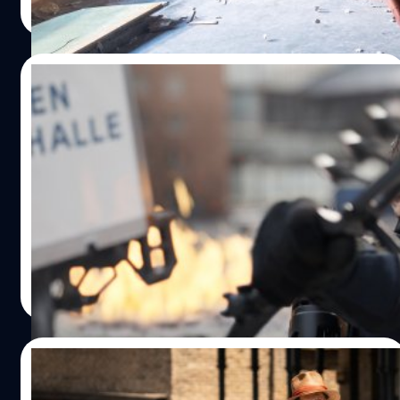
Read More
06/07/2024
‘ผมขอโทษ’ Jeremy Renner เล่าช่วงเวลาแห่ง
ความรู้สึกผิด หลังประสบอุบัติเหตุรถไถหิมะทับ
เฉียดตาย
'ผมขอโทษ' เจเรมี เรนเนอร์ (Jeremy Renner) เล่าช่วงเวลาเจ็บ
ปวด และกำลังใจจากครอบครัว หลังประสบอุบัติเหตุรถไถ
หิมะทับเฉียดตาย
ประภาส อยู่เย็น
| 762 days ago
Read More
06/07/2024
Kevin Bacon อยากลองเป็นคนธรรมดา เลย