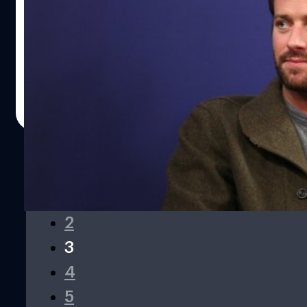
มาก ๆ ออกมาจากลมหายใจของเขาอีกด้วย เจ้าหน้าที่กรม
งานในวงการ
ตำรวจแซกฮาร์เบอร์ในแฮมป์ตันส์อธิบายว่า “เขา (ทิมเบอร์
อาร์มี แฮมเมอร์ (Armie Hammer) เปิดใจหลังถูกฮอลลีวูด
เลก) ไม่สามารถแยกความสนใจได้ เขาพูดได้ช้าลง เดินไม่
แบนหลังเผชิญข่าวฉาวกินเนื้อคน เผย รู้สึกขอบคุณแม้จะต้อง
มั่นคง และเขายังไม่สามารถผ่านการทดสอบ Field Sobriety
เสียงาน
Test ที่ตำรวจมักทดสอบผู้ขับขี่ยานพาหนะ” นอกจากนี้เขายัง
ปฏิเสธการทดสอบวัดแอลกอฮอล์ในร่างกายถึง 3 ครั้ง ซึ่งเขาก็
ประภาส อยู่เย็น
| 780 days ago
ถูกจับกุมและถูกควบคุมตัวข้ามคืนเพื่อดำเนินคดี ในเวลาต่อ
Read More
มาเขาได้รับการปล่อยตัวโดยไม่มีประกันตัว ซึ่งศาลเรียกทิม
เบอร์เลกไปรายงานตัวในวันที่ 26 กรกฎาคม
1
2
3
4
5