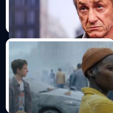
ไป
ประภาส อยู่เย็น
| 773 days ago
Read More
25/06/2024
Lupita Nyong’o กลัวแมว แต่ต้องเข้าฉากกับ
แมววัวใน ‘A Quiet Place: Day One’ จน
สุดท้ายเลยได้เป็นทาสแมวส้ม
Lupita Nyong'o ไม่ใช่ทาสแมว แต่ต้องเข้าฉากกับน้องแมววัว
ใน 'A Quiet Place: Day One' และเลิกกับแฟน สุดท้ายเลยได้
มีแมวส้มเป็นของตัวเอง
ประภาส อยู่เย็น
| 774 days ago
Read More