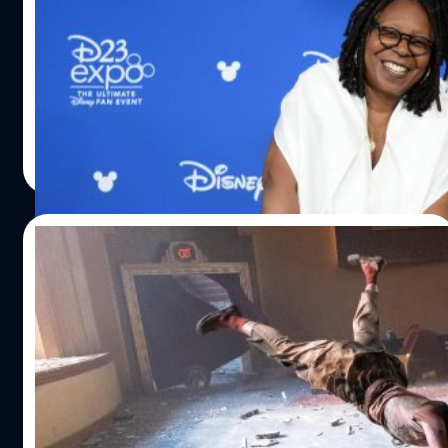
World’ ในสวนสนุก Disneyland
เพราะว่าแม่ชอบที่นี่ Whoopi Goldberg เคยแอบเอาอัฐิของแม่
ไปโปรยไว้ที่เครื่องเล่น 'It's A Small World' ในสวนสนุก
Disneyland
ประภาส อยู่เย็น
| 752 days ago
Read More
12/07/2024
กลุ่ม PETA ก่อเหตุวุ่น บุกประท้วงฉากการ
แข่งขันกีฬา Rodeo ในรอบพรีเมียร์หนัง
‘Twisters’
กลุ่มผู้ประท้วง PETA ก่อเหตุวุ่น บุกประท้วงฉากการแข่งขัน
กีฬา Rodeo ในรอบพรีเมียร์หนัง 'Twisters'
ประภาส อยู่เย็น
| 756 days ago