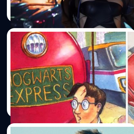
ประภาส อยู่เย็น
| 767 days ago
Read More
30/06/2024
ภาพสีน้ำต้นฉบับปก ‘Harry Potter’ เล่มแรก
ทุบสถิติประมูลด้วยมูลค่า 1.9 ล้านเหรียญ
ภาพสีน้ำต้นฉบับของหน้าปก 'Harry Potter and The
Philosopher’s Stone' ฉบับตีพิมพ์ครั้งแรก ได้รับการประมูล
ด้วยมูลมหาศาล
ปรีดี ฤกษ์วลีกุล
| 768 days ago
Read More
28/06/2024