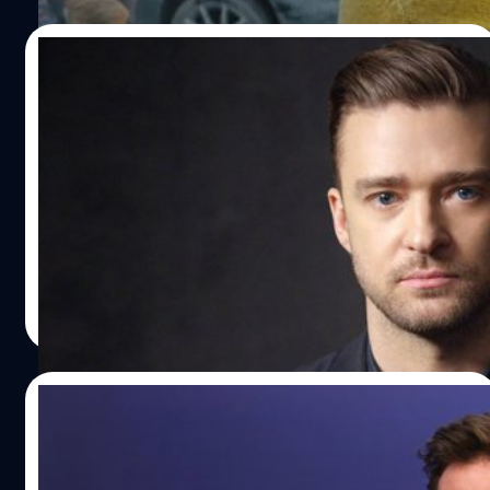
19/06/2024
เกม ! Justin Timberlake โดนตำรวจรวบ
ข้อหา เมาแล้วขับ เจ้าตัวอ้าง “กินไปแก้วเดียว
เอง”
ช่วงเที่ยงคืนวันอังคารที่ผ่านมาตามเวลาท้องถิ่นในสหรัฐฯ จัส
ติน ทิมเบอร์เลก (Justin Timberlake) นักแสดงและนักร้องดัง
เจ้าของเพลง “SexyBack” หรือ “My Love” และบทบาทของ
วิล ในหนัง ‘In Time’ ได้ถูกตั้งข้อหาเมาแล้วขับที่ย่านแฮมป์ตัน
ส์ ในกรุงนิวยอร์ก หลังเจ้าตัวซิ่งรถ BMW ของตัวเองด้วย
พรรณวิภา วรรณศรี
| 779 days ago
อาการมึนเมา และไม่ยอมหยุดรถที่ป้ายหยุด แถมยังไม่
Read More
สามารถคุมรถให้อยู่ในเลนได้อีกด้วย ตามจากบันทึกของศาล
มีเจ้าหน้าที่คนหนึ่งได้ทำการหยุดรถของเขา ซึ่งทิมเบอร์เลก
ก็ได้บอกกับทางเจ้าหน้าที่ไปว่า “ผมดื่มมาร์ตินีไปเพียงแก้ว
18/06/2024
เดียว แล้วผมก็ตามเพื่อนกลับบ้านเท่านั้น” แต่จากรายงานของ
เจ้าหน้าที่ สภาพของทิมเบอร์เลกในตอนนั้น ดวงตาของเขา
Armie Hammer เปิดใจหลังเผชิญข่าวฉาวจน
แดงก่ำและตาเยิ้ม รวมไปถึงมีกลิ่นเครื่องดื่มแอลกอฮอล์ที่แรง
ถูกฮอลลีวูดแบน เผย รู้สึกขอบคุณแม้ต้องเสีย