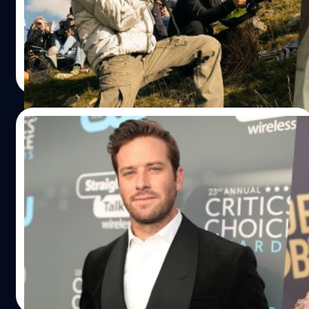
กำลังกลายเป็นหนัง-ซีรีส์ คุมงานสร้างโดยป๋า ไมเคิล เบย์
(Michael Bay)
ประภาส อยู่เย็น
| 744 days ago
Read More
21/07/2024
Armie Hammer ปฏิเสธข่าว Robert Downey
Jr. ไม่ได้ช่วยออกเงินค่าบำบัด เผย อยากทำงาน
เป็นครูสอนการแสดง แต่ไม่ได้รับใบอนุญาต
อาร์มี แฮมเมอร์ (Armie Hammer) ปฏิเสธข่าว โรเบิร์ต ดาวนีย์
จูเนียร์ (Robert Downey Jr.) ไม่ได้ช่วยออกเงินค่าบำบัดให้
แต่ให้คำแนะนำ "นั่งลง หยุดพูด แล้วทุกอย่างจะดีขึ้น"
ประภาส อยู่เย็น
| 748 days ago
Read More