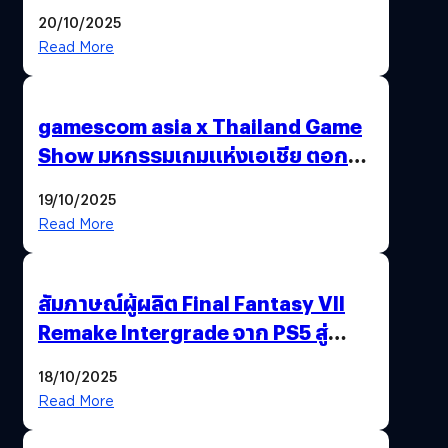
20/10/2025
Read More
gamescom asia x Thailand Game
Show มหกรรมเกมแห่งเอเชีย ตอกย้ำ
ไทยสู่ศูนย์กลางเกมภูมิภาค รมว.
19/10/2025
พาณิชย์ร่วมชูความสำเร็จ
Read More
สัมภาษณ์ผู้ผลิต Final Fantasy VII
Remake Intergrade จาก PS5 สู่
Nintendo Switch 2
18/10/2025
Read More