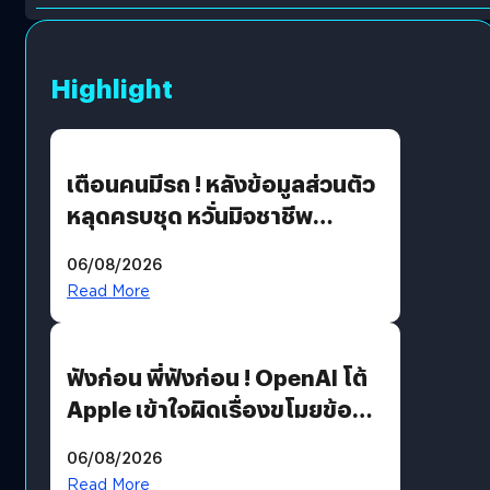
Highlight
เตือนคนมีรถ ! หลังข้อมูลส่วนตัว
หลุดครบชุด หวั่นมิจชาชีพ
สวมรอย ล่าสุดพบแล้วเกิดจาก
06/08/2026
รหัสผ่านหลุด ไม่ใช่แฮ็กเกอร์
Read More
ฟังก่อน พี่ฟังก่อน ! OpenAI โต้
Apple เข้าใจผิดเรื่องขโมยข้อมูล
อีกฝั่งไม่ตอบโต้ แต่ฟ้องต่อ
06/08/2026
Read More