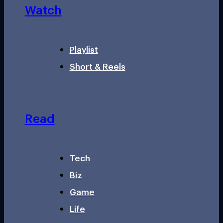
Watch
Playlist
Short & Reels
Read
Tech
Biz
Game
Life