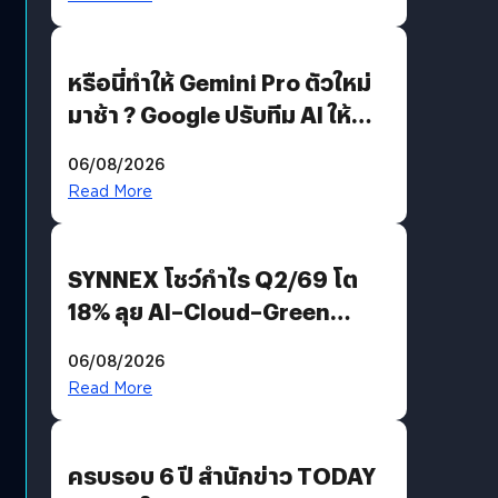
หรือนี่ทำให้ Gemini Pro ตัวใหม่
มาช้า ? Google ปรับทีม AI ให้
Demis Hassabis ลุยพัฒนา
06/08/2026
AGI
Read More
SYNNEX โชว์กำไร Q2/69 โต
18% ลุย AI–Cloud–Green
Energy สร้างฐาน Recurring
06/08/2026
Revenue เร่งเครื่อง New
Read More
Growth Engine พร้อมจ่าย
ปันผล 0.10 บาท/หุ้น
ครบรอบ 6 ปี สำนักข่าว TODAY