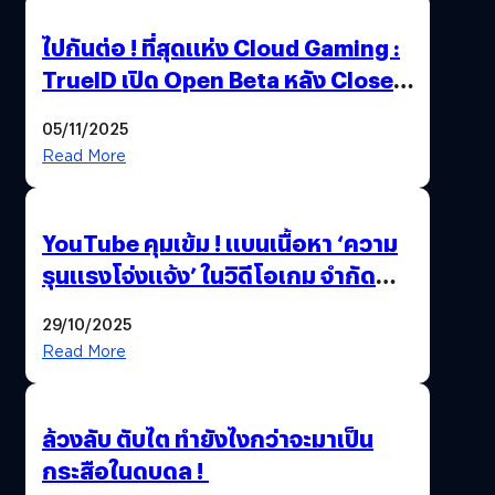
ไปกันต่อ ! ที่สุดแห่ง Cloud Gaming :
TrueID เปิด Open Beta หลัง Close
Beta Test ในงาน gamescom asia x
05/11/2025
Thailand Game Show 2025 ทะลุ 15
Read More
ล้านครั้ง
YouTube คุมเข้ม ! แบนเนื้อหา ‘ความ
รุนแรงโจ่งแจ้ง’ ในวิดีโอเกม จำกัด
อายุผู้ชมที่ต่ำกว่า 18 ปี
29/10/2025
Read More
ล้วงลับ ตับไต ทำยังไงกว่าจะมาเป็น
กระสือในดบดล !