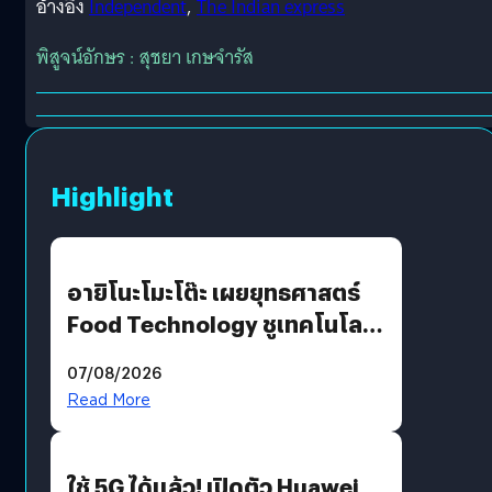
อ้างอิง
Independent
,
The Indian express
พิสูจน์อักษร : สุชยา เกษจำรัส
Highlight
อายิโนะโมะโต๊ะ เผยยุทธศาสตร์
Food Technology ชูเทคโนโลยี
“AminoScience” เจาะอินไซต์ผู้
07/08/2026
บริโภคและ B2B
Read More
ใช้ 5G ได้แล้ว! เปิดตัว Huawei