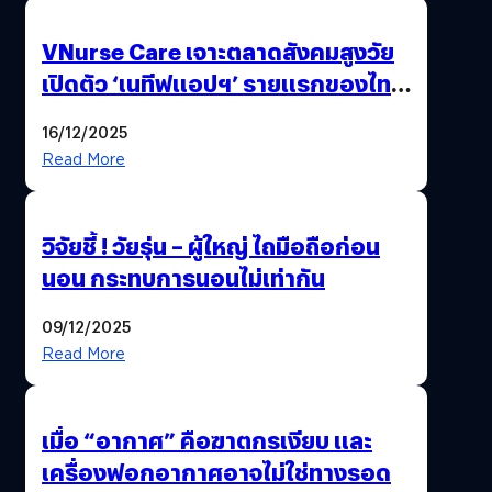
VNurse Care เจาะตลาดสังคมสูงวัย
เปิดตัว ‘เนทีฟแอปฯ’ รายแรกของไทย
รวมบริการดูแลผู้สูงอายุ-ผู้ป่วย ครบ
16/12/2025
จบในที่เดียว
Read More
วิจัยชี้ ! วัยรุ่น – ผู้ใหญ่ ไถมือถือก่อน
นอน กระทบการนอนไม่เท่ากัน
09/12/2025
Read More
เมื่อ “อากาศ” คือฆาตกรเงียบ และ
เครื่องฟอกอากาศอาจไม่ใช่ทางรอด