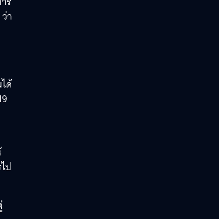
การ
ว่า
ได้
19
้
รไป
่