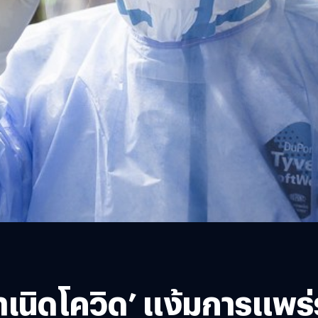
เนิดโควิด’ แง้มการแพร