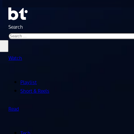
Search
Watch
Playlist
Short & Reels
Read
Tech