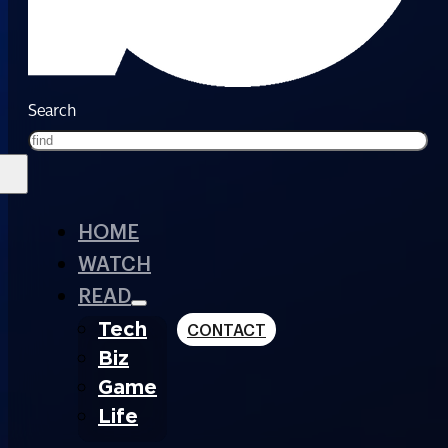
Search
HOME
WATCH
READ
Tech
CONTACT
Biz
Game
Life