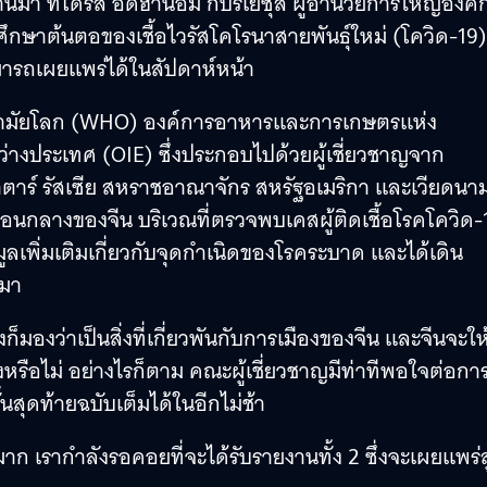
ี่ผ่านมา ทีโดรส อัดฮานอม กีบรีเยซุส ผู้อำนวยการใหญ่องค์
ึกษาต้นตอของเชื้อไวรัสโคโรนาสายพันธุ์ใหม่ (โควิด-19) 
มารถเผยแพร่ได้ในสัปดาห์หน้า
รอนามัยโลก (WHO) องค์การอาหารและการเกษตรแห่ง
างประเทศ (OIE) ซึ่งประกอบไปด้วยผู้เชี่ยวชาญจาก
กาตาร์ รัสเซีย สหราชอาณาจักร สหรัฐอเมริกา และเวียดนาม
อนกลางของจีน บริเวณที่ตรวจพบเคสผู้ติดเชื้อโรคโควิด-
ูลเพิ่มเติมเกี่ยวกับจุดกำเนิดของโรคระบาด และได้เดิน
นมา
ก็มองว่าเป็นสิ่งที่เกี่ยวพันกับการเมืองของจีน และจีนจะให
รือไม่ อย่างไรก็ตาม คณะผู้เชี่ยวชาญมีท่าทีพอใจต่อกา
นสุดท้ายฉบับเต็มได้ในอีกไม่ช้า
ก เรากำลังรอคอยที่จะได้รับรายงานทั้ง 2 ซึ่งจะเผยแพร่สู