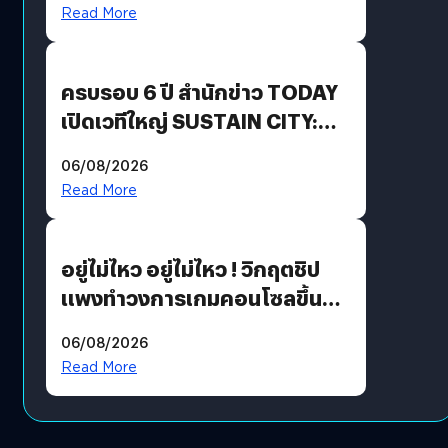
Revenue เร่งเครื่อง New
Read More
Growth Engine พร้อมจ่าย
ปันผล 0.10 บาท/หุ้น
ครบรอบ 6 ปี สำนักข่าว TODAY
เปิดเวทีใหญ่ SUSTAIN CITY:
THE GREEN TRANSITION ถก
06/08/2026
แนวทางปรับตัวสู่เศรษฐกิจสี
Read More
เขียวอย่างยั่งยืน
อยู่ไม่ไหว อยู่ไม่ไหว ! วิกฤตชิป
แพงทำวงการเกมคอนโซลขึ้น
ราคายับ แบบนี้เกมเมอร์อยู่ยังไง
06/08/2026
?
Read More