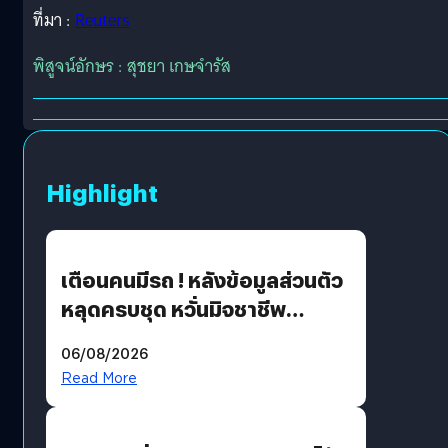
ที่มา :
Reuters
พิสูจน์อักษร : สุชยา เกษจำรัส
Highlight
เตือนคนมีรถ ! หลังข้อมูลส่วนตัว
หลุดครบชุด หวั่นมิจชาชีพ
สวมรอย ล่าสุดพบแล้วเกิดจาก
06/08/2026
รหัสผ่านหลุด ไม่ใช่แฮ็กเกอร์
Read More