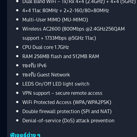
Dual Band WiFi – Tx/Rx 4×4 (2.4GHz) + 4×4 (5GHz)
4×4 11ac 80MHz + 2×2-160/80+80MHz
Multi-User MIMO (MU-MIMO)
Wireless AC2600 (800Mbps @2.4GHz256QAM
support + 1733Mbps @5GHz 11ac)
CPU Dual core 1.7GHz
RAM 256MB flash and 512MB RAM
รองรับ IPv6
รองรับ Guest Network
LEDS On/Off LED light switch
VPN support – secure remote access
WiFi Protected Access (WPA/WPA2PSK)
Double firewall protection (SPI and NAT)
Denial-of-service (DoS) attack prevention
ฟีเจอร์ต่าง ๆ