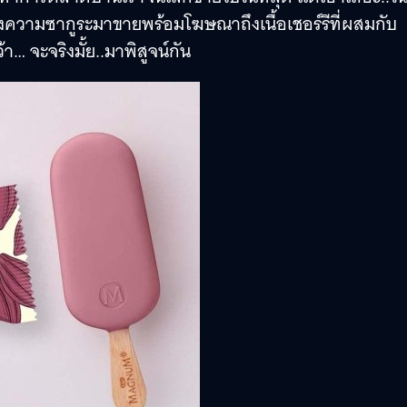
งความซากูระมาขายพร้อมโฆษณาถึงเนื้อเชอร์รีที่ผสมกับ
… จะจริงมั้ย..มาพิสูจน์กัน