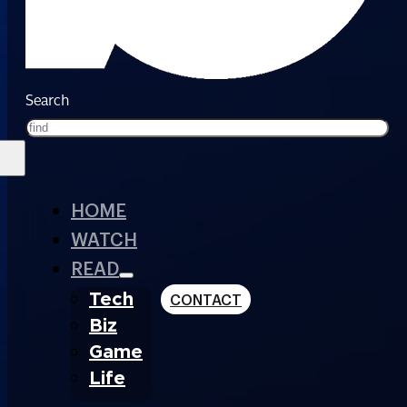
Search
HOME
WATCH
READ
Tech
CONTACT
Biz
Game
Life