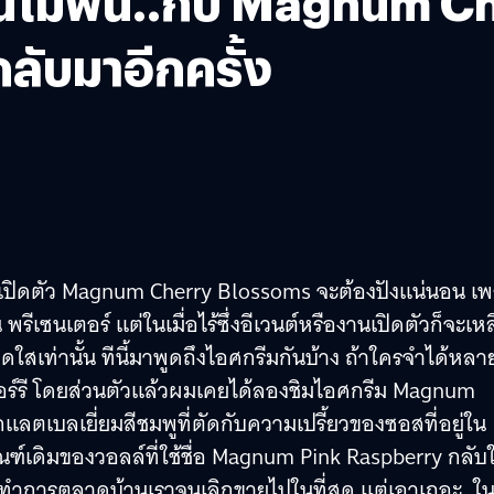
.ฟินไม่ฟิน..กับ Magnum
กลับมาอีกครั้ง
งานเปิดตัว Magnum Cherry Blossoms จะต้องปังแน่นอน เ
รีเซนเตอร์ แต่ในเมื่อไร้ซึ่งอีเวนต์หรืองานเปิดตัวก็จะเห
สเท่านั้น ทีนี้มาพูดถึงไอศกรีมกันบ้าง ถ้าใครจำได้หลาย
อร์รี โดยส่วนตัวแล้วผมเคยได้ลองชิมไอศกรีม Magnum
ลตเบลเยี่ยมสีชมพูที่ตัดกับความเปรี้ยวของซอสที่อยู่ใน
์เดิมของวอลล์ที่ใช้ชื่อ Magnum Pink Raspberry กลับใ
รทำการตลาดบ้านเราจนเลิกขายไปในที่สุด แต่เอาเถอะ..ใ