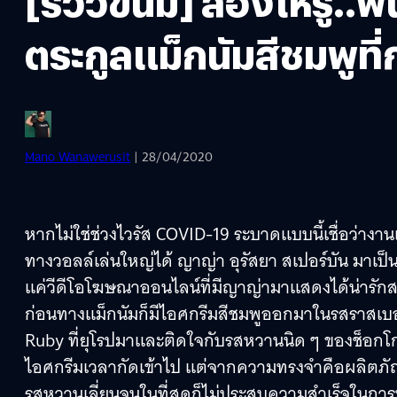
[รีวิวขนม] ลองให้รู้.
ตระกูลแม็กนัมสีชมพูที่
Mano Wanawerusit
| 28/04/2020
หากไม่ใช่ช่วงไวรัส COVID-19 ระบาดแบบนี้เชื่อว่า
ทางวอลล์เล่นใหญ่ได้ ญาญ่า อุรัสยา สเปอร์บัน มาเป็น พ
แค่วีดีโอโฆษณาออนไลน์ที่มีญาญ่ามาแสดงได้น่ารักสดใ
ก่อนทางแม็กนัมก็มีไอศกรีมสีชมพูออกมาในรสราสเบ
Ruby ที่ยุโรปมาและติดใจกับรสหวานนิด ๆ ของช็อกโกแ
ไอศกรีมเวลากัดเข้าไป แต่จากความทรงจำคือผลิตภัณฑ
รสหวานเลี่ยนจนในที่สุดก็ไม่ประสบความสำเร็จในกา