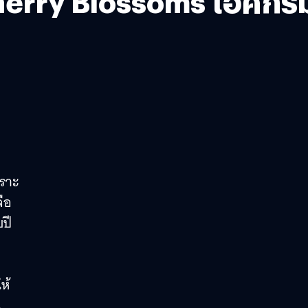
 Cherry Blossoms ไอศกรี
พราะ
ลือ
ปี
ห้
น