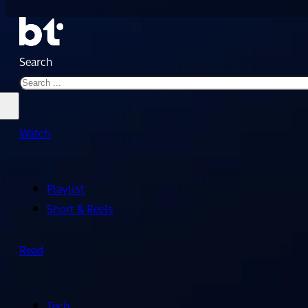
Search
Watch
Playlist
Short & Reels
Read
Tech