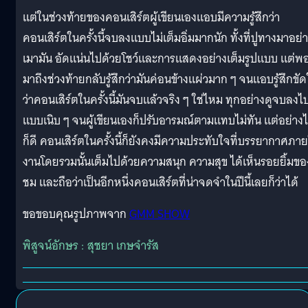
แต่ในช่วงท้ายของคอนเสิร์ตผู้เขียนเองแอบมีความรู้สึกว่า
คอนเสิร์ตในครั้งนี้จบลงแบบไม่เต็มอิ่มมากนัก ทั้งที่ปูทางมาอย่
เมามัน อัดแน่นไปด้วยโชว์และการแสดงอย่างเต็มรูปแบบ แต่พ
มาถึงช่วงท้ายกลับรู้สึกว่ามันค่อนข้างแผ่วมาก ๆ จนแอบรู้สึกขั
ว่าคอนเสิร์ตในครั้งนี้มันจบแล้วจริง ๆ ใช่ไหม ทุกอย่างดูจบลงไ
แบบเนิบ ๆ จนผู้เขียนเองก็ปรับอารมณ์ตามแทบไม่ทัน แต่อย่าง
ก็ดี คอนเสิร์ตในครั้งนี้ก็ยังคงมีความประทับใจที่บรรยากาศภา
งานโดยรวมนั้นเต็มไปด้วยความสนุก ความสุข ได้เห็นรอยยิ้มของ
ชม และถือว่าเป็นอีกหนึ่งคอนเสิร์ตที่น่าจดจำในปีนี้เลยก็ว่าได้
ขอขอบคุณรูปภาพจาก
GMM SHOW
พิสูจน์อักษร : สุชยา เกษจำรัส