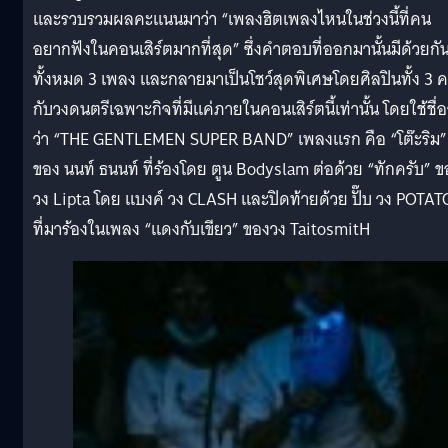
และรวบรวมผลคะแนนมาว่า “เพลงฮิตเพลงไหนในช่วงนี้ที่คน
อยากฟังในคอนเสิร์ตมากที่สุด” ซึ่งคำตอบที่ออกมานั้นมีด้วยกั
ทั้งหมด 3 เพลง และกลายมาเป็นโชว์สุดพิเศษโดยศิลปินทั้ง 3 
กับวงดนตรีเฉพาะกิจที่มีแค่ภายในคอนเสิร์ตนี้เท่านั้น โดยใช้ชื่
ว่า “THE GENTLEMEN SUPER BAND” เพลงแรก คือ “โต๊ะริม”
ของ นนท์ ธนนท์ ที่ร้องโดย ตูน Bodyslam ต่อด้วย “ทักครับ” ข
วง Lipta โดย แบงค์ วง CLASH และปิดท้ายด้วย ปั๊บ วง POTAT
ที่มาร้องในเพลง “แดงกับเขียว” ของวง TaitosmitH