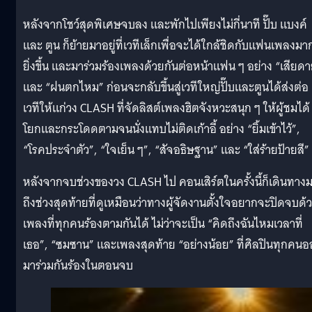
หลังจากโชว์สุดพิเศษจบลง และพักไปเพียงไม่กี่นาที ปั๊บ แบงค์
และ ตูน ก็ย้ายมาอยู่ที่เวทีเล็กเพื่อจะได้ใกล้ชิดกับแฟนเพลงมา
ยิ่งขึ้น และมาร่วมร้องเพลงด้วยกันต่อหน้าแฟน ๆ อย่าง “เสียด
และ “ฝนตกไหม” ก่อนจะกลับขึ้นสู่เวทีใหญ่ปั๊บและตูนได้ส่งต่อ
เวทีให้แก่วง CLASH ที่จัดลิสต์เพลงฮิตจังหวะสนุก ๆ ให้ผู้ชมได้
โยกและกระโดดตามจนนั่งแทบไม่ติดเก้าอี้ อย่าง “ยิ้มเข้าไว้”,
“โรคประจำตัว”, “ใจเย็น ๆ”, “สัจอธิษฐาน” และ “ใส่ร้ายป้ายสี”
หลังจากจบช่วงของวง CLASH ไป คอนเสิร์ตในครั้งนี้ก็เดินทาง
ถึงช่วงสุดท้ายที่ดูเหมือนว่าทางผู้จัดงานตั้งใจอยากจะปิดจบด้
เพลงที่ทุกคนร้องตามกันได้ ไม่ว่าจะเป็น “คิดถึงฉันไหมเวลาที่
เธอ”, “ซมซาน” และเพลงสุดท้าย “อย่างน้อย” ที่ศิลปินทุกคน
มาร่วมกันร้องในตอนจบ