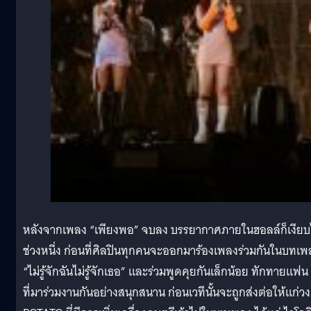
หลังจากเพลง “เพียงพอ” จบลง บรรยากาศภายในฮอลล์ก็เงีย
ช่วงหนึ่ง ก่อนที่ศิลปินทุกคนจะออกมาร้องเพลงร่วมกันในบทเพ
“ไม่รู้จักฉันไม่รู้จักเธอ” และร่วมพูดคุยกันเล็กน้อย ทักทายแฟน
ที่มาร่วมงานกันอย่างสนุกสนาน ก่อนเวทีนั้นจะถูกส่งต่อให้แก่วง