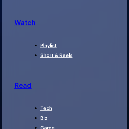
Watch
Playlist
Short & Reels
Read
Tech
Biz
Game