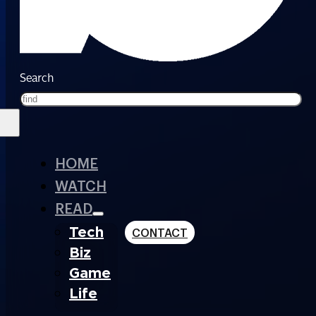
Search
HOME
WATCH
READ
Tech
CONTACT
Biz
Game
Life