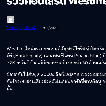
รีวิวคอนเสิร์ต Westli
วิทวัส ปัญญาเลิศวุฒิ
| 09/03/2023
Westlife สี่หนุ่มวงบอยแบนด์สัญชาติไอริช นำโดย นิกก
ฮิลี (Mark Feehily) และ เชน ฟิแลน (Shane Filan) 
Y2K การันตีด้วยสถิติยอดขายที่มากกว่า 50 ล้านแผ่น
ย้อนกลับไปต้นยุค 2000s ถือเป็นยุคทองของวงบอยแบนด์
กันร้องประสานเสียงส่งพลังในท่อนคอรัสที่ชวนติดหู 
นั้น