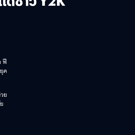
ศษแด่ชาว Y2K
 ฟี
ยุค
่วย
ัย