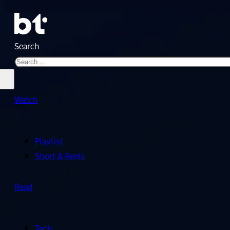
Search
Watch
Playlist
Short & Reels
Read
Tech