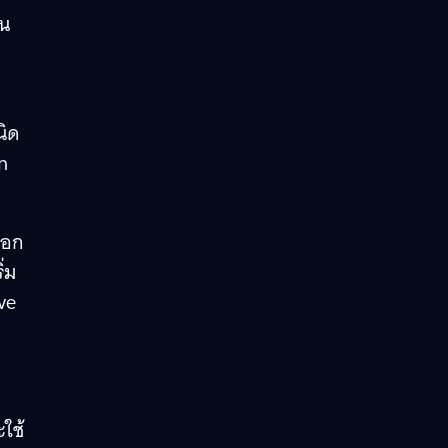
ยน
นิด
n
ือก
่ม
ve
ใช้