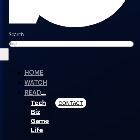
Search
HOME
WATCH
READ
Tech
CONTACT
Biz
Game
Life