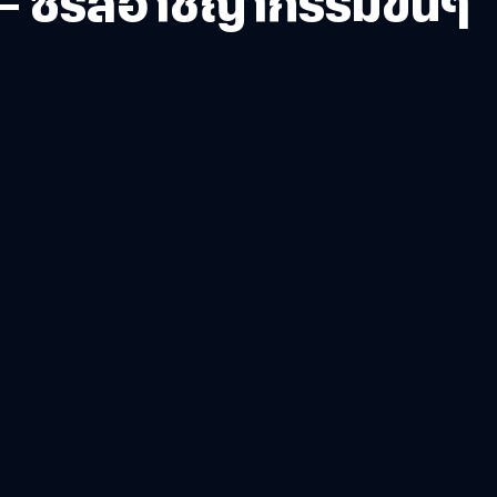
่ – ซีรีส์อาชญากรรมข้นๆ