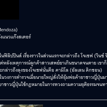
 Mendoza)
ังแนวแก๊งสเตอร์
นฟิลิปปินส์ เรื่องราวในส่วนแรกจะกล่าวถึง โจเซฟ (วินซ์ ร
 แต่หลังเหตุการณ์ลูกค้าสาวเสพย์ยาเกินขนาดจนตาย เขาก็
งจะกล่าวถึงลุงของโจเซฟนั่นคือ คามิโล (อัลเลน ดิกซอน)
นวงการตำรวจเมื่อนายใหญ่สั่งให้อุ้มพ่อค้ายาชาวญี่ปุ่นม
อภรรยาชาวญี่ปุ่นใช้กฎหมายในการทวงถามความยุติธรรมจนท