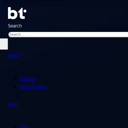
Search
Watch
Playlist
Short & Reels
Read
Tech