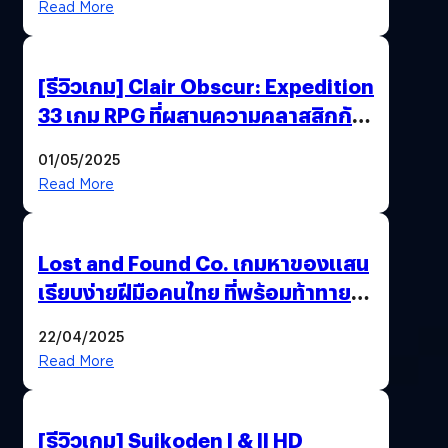
Read More
[รีวิวเกม] Clair Obscur: Expedition
33 เกม RPG ที่ผสานความคลาสสิกกับ
กราฟิกยุคใหม่ได้ลงตัว
01/05/2025
Read More
Lost and Found Co. เกมหาของแสน
เรียบง่ายฝีมือคนไทย ที่พร้อมท้าทาย
ความช่างสังเกตในตัวคุณ
22/04/2025
Read More
[รีวิวเกม] Suikoden I & II HD