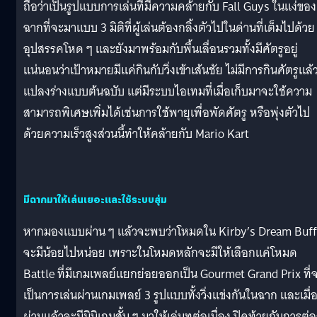
ถือว่าเป็นรูปแบบการเล่นที่มีความคล้ายกับ Fall Guys ในแง่ของ
ฉากที่จะมาแบบ 3 มิติที่ผู้เล่นต้องกลิ้งตัวไปในด่านที่เต็มไปด้วย
อุปสรรคโหด ๆ และยังมาพร้อมกับพื้นเลื่อนรวมทั้งมีศัตรูอยู่
แน่นอนว่าเป้าหมายมีแค่กินกับวิ่งเข้าเส้นชัย ไม่มีการกินศัตรูแล้
แปลงร่างแบบต้นฉบับ แต่มีระบบไอเทมที่เมื่อเก็บมาจะใช้ความ
สามารถพิเศษเพิ่มได้เช่นการใช้พายุเพื่อพัดศัตรู หรือพุ่งตัวไป
ด้วยความเร็วสูงส่วนนี้ทำให้คล้ายกับ Mario Kart
มีฉากมาให้เล่นเยอะและใช้ระบบสุ่ม
หากมองแบบผ่าน ๆ แล้วจะพบว่าโหมดใน Kirby’s Dream Buff
จะมีน้อยไปหน่อย เพราะในโหมดหลักจะมีให้เลือกแค่โหมด
Battle ที่มีเกมเพลย์แยกย่อยออกเป็น Gourmet Grand Prix ที่
เป็นการเล่นผ่านเกมเพลย์ 3 รูปแบบทั้งวิ่งแข่งกันในฉาก และเมื่
ผ่านแล้วจะมีมินิเกมสั้น ๆ มาให้เล่นทต่อเนื่อง ปิดท้ายกับการต่อส