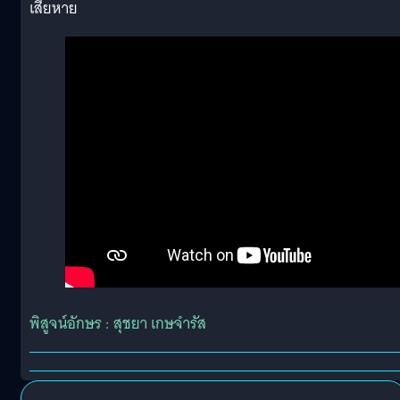
เสียหาย
พิสูจน์อักษร : สุชยา เกษจำรัส