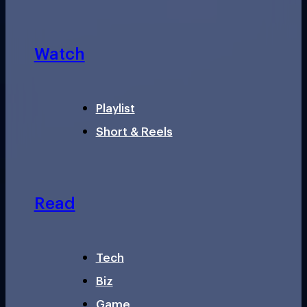
Watch
Playlist
Short & Reels
Read
Tech
Biz
Game