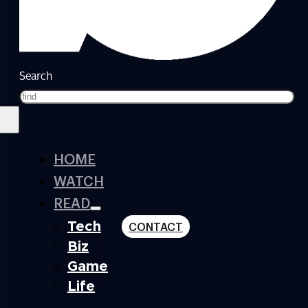
Search
HOME
WATCH
READ
Tech
CONTACT
Biz
Game
Life