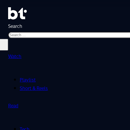
Search
Watch
Playlist
Short & Reels
Read
Tech