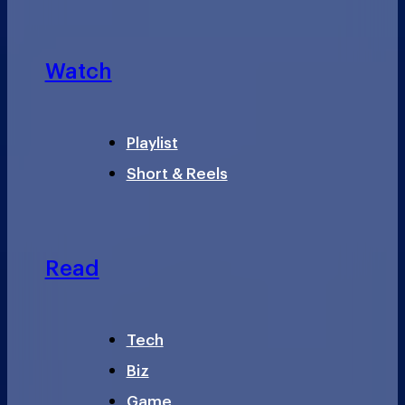
Watch
Playlist
Short & Reels
Read
Tech
Biz
Game