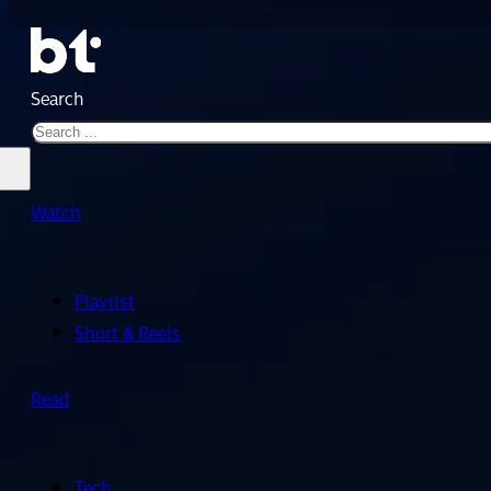
Search
Watch
Playlist
Short & Reels
Read
Tech