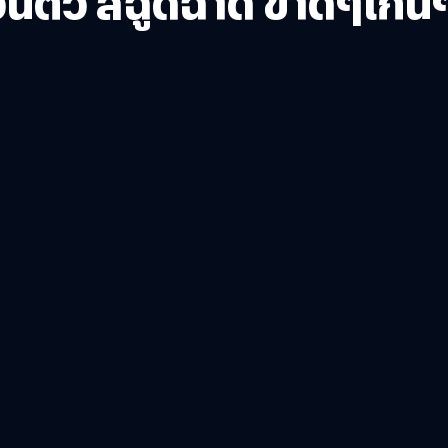
วนตัว สีฉูดฉาด ขาดๆเกิน