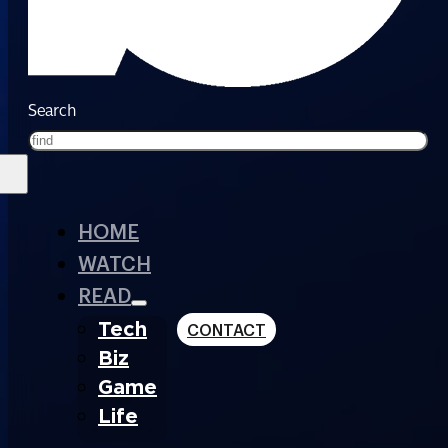
Search
HOME
WATCH
READ
Tech
CONTACT
Biz
Game
Life