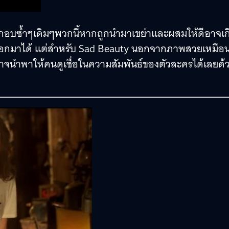
ะกอบซ้ำๆเดิมๆพวกนี้หากถูกนำมาเขย่าและผสมให้ดีอาจเก
งออกมาได้ แต่สำหรับ Sad Beauty นอกจากภาพสวยเหมือ
่อาจนำพาให้คนดูเชื่อในความสัมพันธ์ของตัวละครได้เลยด้