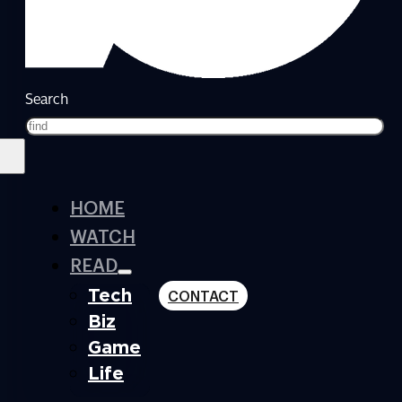
Search
HOME
WATCH
READ
Tech
CONTACT
Biz
Game
Life