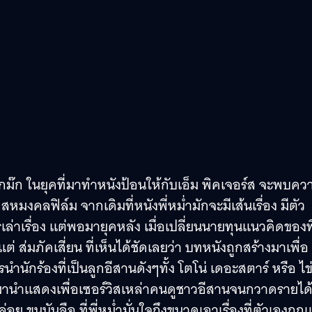
ำ จ๊กม๊ก ในยุคที่มาทำหนังป้อนให้กับเอ็ม พิคเจอร์ส จะพบคว
สหมงคลฟิล์ม จากเดิมที่หนังพี่หม่ำมักจะมีเส้นเรื่อง มีตัว
รเล่าเรื่อง แต่พอมายุคหลัง เมื่อเปลี่ยนนายทุนแนวคิดของพี
ต่ ส่มภัคเสี่ยน ที่เห็นได้ชัดเลยว่า บทหนังถูกสร้างมาเพื่อ
รนำนักร้องที่เป็นลูกอีสานดังๆทั้ง โตโน่ เดอะสตาร์ หรือ ไข
์ มานำแสดงเพื่อเซอร์วิสเหล่าคนดูชาวอีสานจนกวาดรายได
ย ขุนบันลือ ที่พี่หม่ำมั่นใจถึงขนาดเอาเรื่องที่ตัวเองถูก