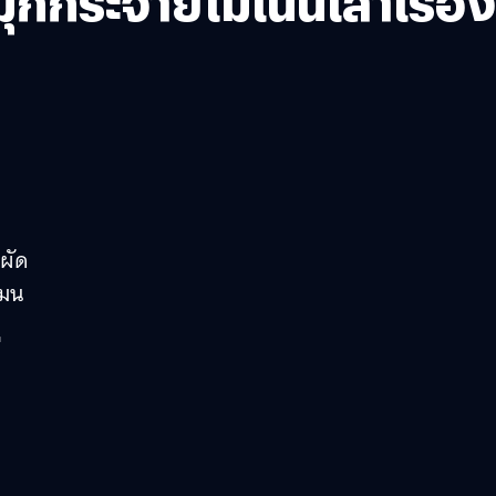
กกระจายไม่เน้นเล่าเรื่อง
วผัด
แมน
่