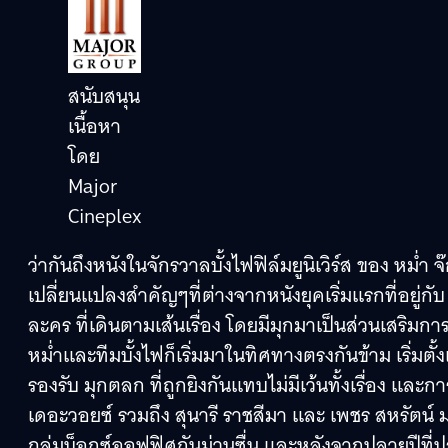
สนับสนุน
เนื้อหา
โดย
Major
Cineplex
ว่ากันถึงหนังในจักรวาลบั้งไฟฟิล์มยูนิเวิร์ส ของ หม่
เปลี่ยนแปลงสำคัญๆที่ต่างจากหนังยุคเริ่มแรกที่อยู่กับ 
ละคร ที่เดินตามเส้นเรื่อง โดยมีมุกมาเป็นส่วนเสริมกา
หม่ำและทีมบั้งไฟก็เริ่มมาในทิศทางตรงกันข้าม เริ่มตั้งแ
รองรับ มุกตลก ที่ถูกยิงกันแทบไม่มีเว้นทั้งเรื่อง และกา
เดอะวอยซ์ รวมถึง สุนารี ราชสีมา และ เพชร สหรัตน
ถล่มบ็อกซ์ออฟฟิศกันม่วนซื่น และหลังจากปลายปีที่ปล่อ