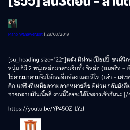
[รีวิว] สี้น3ต่อน – สา
Mano Wanawerusit
| 28/03/2019
[su_heading size=”22″]หลัง ผิผ่วน (ป๊อปปี้-ชนม์นิ
หนุ่ม ก็มี 2 หนุ่มหล่อมาตามจีบทั้ง จิหล่อ (หมอริท – เ
ไข่ดาวมาตามจีบให้เธออิ่มท้อง และ สีโห (เต๋า – เศ
ติก แต่สิ่งที่เหนือความคาดหมายคือ ผิผ่วน กลับยังลืมรั
อาจกลายเป็นเนื้อคี่ งานนี้ใครจะได้ใจสาวเจ้ากันนะ 
https://youtu.be/YP45OZ-LYzI