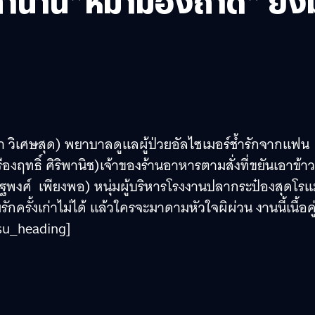
นตำนาน”หม่ำมองถาด” ยิงมุ
ภา วิเศษสุด) พยาบาลดูแลผู้ป่วยอัลไซเมอร์ช้ำรักจากแฟน
รืองฤทธิ์ ศิริพานิช)เจ้าของร้านอาหารตามสั่งที่ขยันเอาข้า
รษฐพงศ์ เพียงพอ) หนุ่มผู้บริหารโรงงานปลากระป๋องสุดโร
กครั้งเก่าไม่ได้ แล้วใครจะมาดามหัวใจผิผ่วน งานนี้เนื้อคู
[/su_heading]