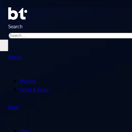
Search
Watch
Playlist
Short & Reels
Read
Tech