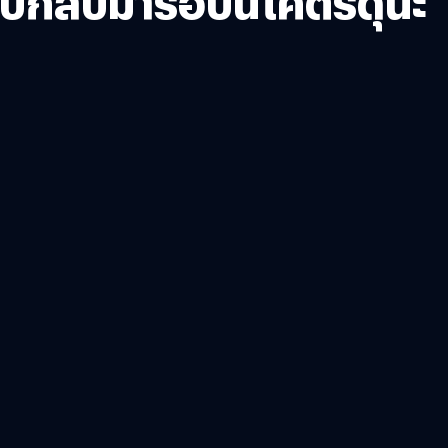
้กลับมารอบนี้โคตรดุนะ