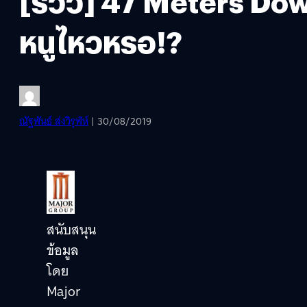
[รีวิว] 47 Meters Do
หนูไหวหรอ!?
ณัฐพันธ์ ส่งวิรุฬห์
| 30/08/2019
สนับสนุน
ข้อมูล
โดย
Major