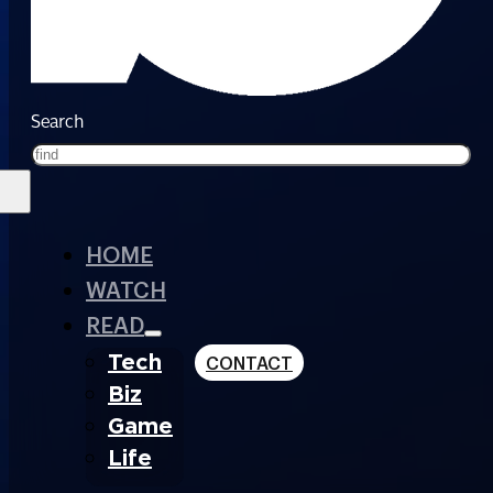
Search
HOME
WATCH
READ
Tech
CONTACT
Biz
Game
Life