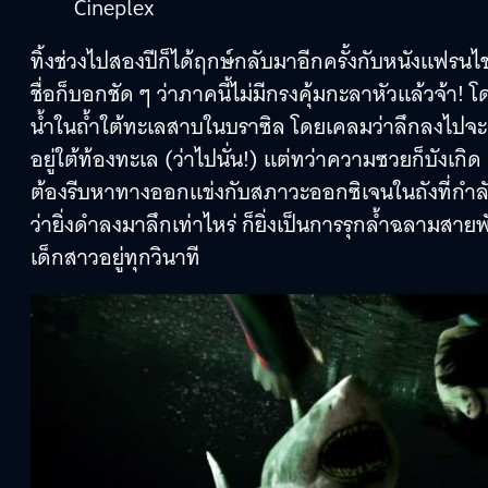
Cineplex
ทิ้งช่วงไปสองปีก็ได้ฤกษ์กลับมาอีกครั้งกับหนังแฟรน
ชื่อก็บอกชัด ๆ ว่าภาคนี้ไม่มีกรงคุ้มกะลาหัวแล้วจ้า! โ
น้ำในถ้ำใต้ทะเลสาบในบราซิล โดยเคลมว่าลึกลงไปจะ
อยู่ใต้ท้องทะเล (ว่าไปนั่น!) แต่ทว่าความซวยก็บังเกิด 
ต้องรีบหาทางออกแข่งกับสภาวะออกซิเจนในถังที่กำลั
ว่ายิ่งดำลงมาลึกเท่าไหร่ ก็ยิ่งเป็นการรุกล้ำฉลามสาย
เด็กสาวอยู่ทุกวินาที