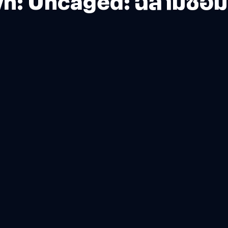
wn: Uncaged: ฉลามซอมบี