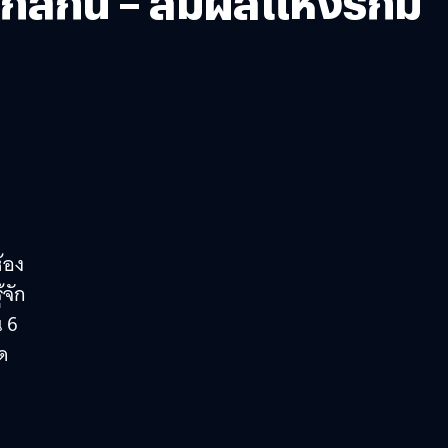
ล้กัน – สัมผัสแห่งรักมี
ห้อง
้จัก
น 6
อด