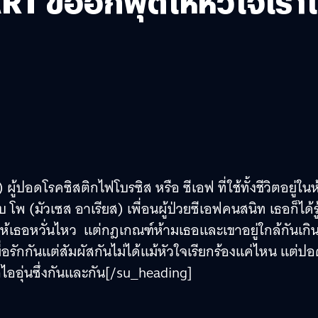
T ขออีกฟุตให้หัวใจเราใก
ผู้ปอดโรคซิสติกไฟโบรซิส หรือ ซีเอฟ ที่ใช้ทั้งชีวิตอยู่ใน
 (มัวเซส อาเรียส) เพื่อนผู้ป่วยซีเอฟคนสนิท เธอก็ได้รู
มทำให้เธอหวั่นไหว แต่กฎเกณฑ์ห้ามเธอและเขาอยู่ใกล้กันเกิ
่อรักกันแต่สัมผัสกันไม่ได้แม้หัวใจเรียกร้องแค่ไหน แต่ป
สไออุ่นซึ่งกันและกัน[/su_heading]