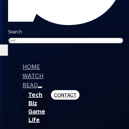
Search
HOME
WATCH
READ
Tech
CONTACT
Biz
Game
Life