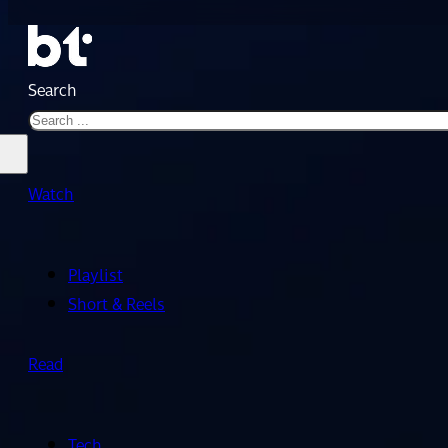
Search
Watch
Playlist
Short & Reels
Read
Tech