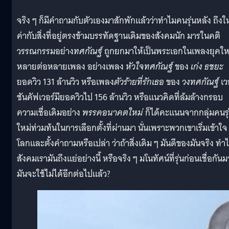
จริง ๆ ก็มีคำถามกับตัวเองมาสักพักแล้วว่าทำไมคนรุ่นหลัง ถึงให
ค่ากับสิ่งที่อยู่ตรงข้ามบรรทัดฐานเดิมของสังคมนัก มารในคติ
วรรณกรรมอย่าง
ทศกัณฐ์
ถูกยกมาให้เป็นพระเอกในเพลงยุคให
หลายต่อหลายเพลง อย่างเพลง
หัวใจทศกัณฐ์
ของ
เก่ง ธชยะ
ยอดวิว 131 ล้านวิว หรือเพลง
ตัวร้ายที่รักเธอ
ของ
วงทศกัณฐ์
เว
ชันคัฟเวอร์มียอดวิวไป 156 ล้านวิว หรือแนวคิดที่ล้มล้างกรอบ
ความเชื่อเดิมอย่าง
พรรคอนาคตใหม่
ก็ได้คะแนนจากกลุ่มคนรุ
ใหม่ท่วมท้นในการเลือกตั้งที่ผ่านมา นั่นเพราะพวกเขาเริ่มเข้าใจ
โลกและตั้งคำถามหรือเปล่า ว่าถ้าสิ่งเดิม ๆ มันดีของมันจริง ทำ
สังคมเรามันถึงแย่อย่างนี้ หรือจริง ๆ มโนทัศน์ที่รุ่นก่อนเชื่อกันม
มันจะใช้ไม่ได้อีกต่อไปแล้ว?