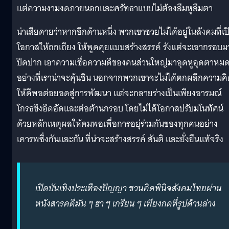
แต่ความงามงดภายนอกและศรัทธาแบบไม่ต้องลืมหูลืมตา
น่าเสียดายว่าหากอีกด้านหนึ่ง พวกเขาซวยไม่ได้อยู่ในสังคมที่เป
โอกาสให้ถกเถียง ให้พูดคุยแบบสร้างสรรค์ รังแต่จะเอากรอบม
ปิดปาก เอาความเชื่อความดีของคนส่วนใหญ่มาอุดหูอุดตาหม
อย่างที่เราน่าจะคุ้นชิน นอกจากพวกเขาจะไม่ได้ตกผลึกความค
ให้ดีพอต่อยอดสู่การพัฒนา แต่จะกลายร่างเป็นเพียงอารมณ์
โกรธขึงอึดอัดและต่อต้านกรอบ โดยไม่ได้โอกาสปรับมโนทัศน์
ด้วยหลักเหตุผลให้คมพอเพื่อการอยุ่ร่วมกันของทุกคนอย่าง
เคารพซึ่งกันและกัน ที่น่าจะสร้างสรรค์ สันติ และยั่งยืนแท้จริง
เปิดบันเทิงประเทืองปัญญา ชวนคิดพินิจสังคมไทยผ่าน
หนังสารคดีมัน ๆ ฮา ๆ เกรียน ๆ เพียงกดที่รูปด้านล่าง