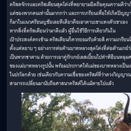
คริสตจักรและคริสเตียนสุดโต่งที่พยายามยึดถือคุณความดีว่าเ
แค่ของพวกตนเท่านั้นมากกว่า และการเกรียนเพื่อให้เกิดปัญญาน
ก็มาในแนวศรีธนญชัยเลยทีเดียวคือเอาดาบเขาแทงตัวเขาเอง
หากสิ่งที่คริสเตียนว่ามาดีแล้ว ผู้อื่นใช้วิธีการเดียวกันใน
เป้าประสงค์ตรงข้าม คริสเตียนก็ควรยอมรับด้วยสิ ความเกรียนนี้
ตั้งแต่หยาบ ๆ อย่างการต่อต้านบาทหลวงสุดโต่งที่ต่อต้านเกย์ว่
เป็นพวกซาตาน ด้วยการเอาคู่รักเกย์เลสเบี้ยนไปทำพิธีบนหลุม
ของแม่บาทหลวงรูปนั้น พร้อมประกาศให้แม่ของบาทหลวงเป็นเ
ในปรโลกด้วย เช่นเดียวกับความเชื่อของคริสต์ที่ว่าดวงวิญญา
สามารถเปลี่ยนมานับถือศาสนาคริสต์ได้แม้ตายไปแล้ว