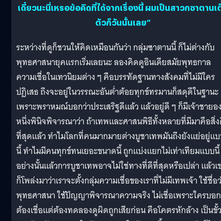
เดี๋ยวนะนี่เหรอข้อคิดที่ได้จากเรื่องนี้ ผมเป็นสาวกซาตานเ
ตัวก็วันนั้นเลย”
ระหว่างที่ดูก็ชวนให้คิดเหมือนกันว่า กลุ่มซาตานนี้ ก็ไม่ต่างกับ
พุทธศาสนายุคแรกเริ่มเลยนะ ลองคิดดูอินเดียสมัยพุทธกาล
ความเชื่อในเทวนิยมต่าง ๆ คือบรรทัดฐานทางสังคมที่ไม่มีใคร
ปฏิเสธ ถึงจะอยู่ในวรรณะอันต่ำต้อยทุกข์ทรมานก็สดุดีในฐานะ
เพราะพราหมณ์บอกว่าประเสริฐดีแล้ว แล้วอยู่ดี ๆ ก็มีเจ้าชายอง
หนึ่งพินิจพิจารณาว่า ถ้าเทพและศาสนพิธีทั้งหลายที่มีมาคือสิ่ง
ที่สุดแล้ว ทำไมโลกที่คนมากมายต่างบูชาเทพมันถึงยังแย่อยู่แ
นี้ ทำไมมีคนทุกข์ทนเยอะขนาดนี้ ถูกแบ่งแยกไม่เท่าเทียมแบบนี้
อย่างนั้นแล้วการบูชาเทพอาจไม่ใช่ทางที่ดีที่สุดหรือเปล่า แล้วเ
ก็โพล่งมาว่าเราจะตั้งกลุ่มความเชื่อของเราที่ไม่มีเทพเจ้า ใช้ชื่อว
พุทธศาสนา ใช้ปัญญาพิจารณาความจริง ไม่เชื่อเพราะใครบอก
ต้องเชื่อแต่ต้องทดลองดูผิดถูกเสียก่อน คือโคตรหักล้าง เป็นขั้