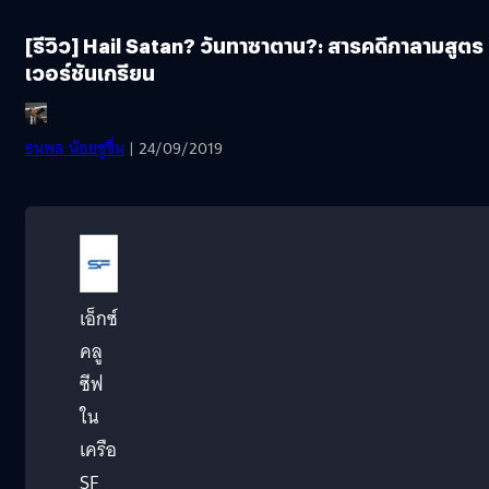
[รีวิว] Hail Satan? วันทาซาตาน?: สารคดีกาลามสูตร
เวอร์ชันเกรียน
ธนพล น้อยชูชื่น
| 24/09/2019
เอ็กซ์
คลู
ซีฟ
ใน
เครือ
SF