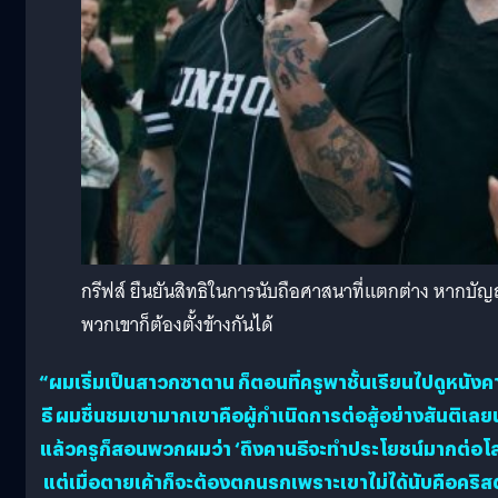
กรีฟส์ ยืนยันสิทธิในการนับถือศาสนาที่แตกต่าง หากบัญ
พวกเขาก็ต้องตั้งข้างกันได้
“ผมเริ่มเป็นสาวกซาตาน ก็ตอนที่ครูพาชั้นเรียนไปดูหนังค
ธี ผมชื่นชมเขามากเขาคือผู้กำเนิดการต่อสู้อย่างสันติเลย
แล้วครูก็สอนพวกผมว่า ‘ถึงคานธีจะทำประโยชน์มากต่อโ
แต่เมื่อตายเค้าก็จะต้องตกนรกเพราะเขาไม่ได้นับคือคริสต