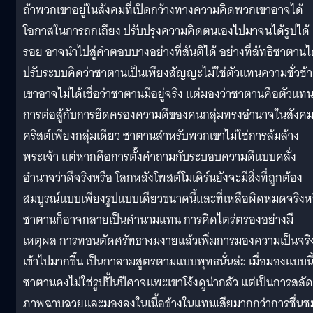
ถ้าพวกเขาอยู่ในสังคมที่เปิดกว้างทางความคิดพวกเขาอาจได้
โอกาสในการถกเถียง ปรับปรุงความคิดตนเองไปมาจนได้รูปได้
รอย อาจนำไปสู่คำตอบบางอย่างที่สันติได้ อย่างที่ลัทธิซาตานไ
ปรับระบบคิดว่าซาตานเป็นเพียงสัญญะไม่ใช่ตัวแทนความชั่วช้า
เขาอาจไม่ได้เชื่อว่าซาตานมีอยู่จริง แต่มองว่าซาตานคือตัวแท
การต่อสู้กับการยึดครองความดีของคนกลุ่มทรงอำนาจในสังค
คริสต์เพียงกลุ่มเดียว ซาตานสำหรับพวกเขาไม่ใช่การล้มล้าง
พระเจ้า แต่หากคือการตั้งคำถามกับระบอบความดีแบบคลั่ง
อำนาจว่าดีจริงหรือ โลกหลังโพสต์โมเดิร์นยังจะมีสิ่งที่ถูกต้อง
สมบูรณ์แบบเพียงรูปแบบเดียวขนาดนี้และที่เหลือผิดหมดจริงห
ซาตานก็อาจกลายเป็นคำนามแทน การคิดไตร่ตรองอย่างมี
เหตุผล การทอนตัดศรัทธางมงายแล้วเพิ่มการมองความเป็นจริ
เข้าไปมากขึ้น เป็นกาลามสูตรตามแบบพุทธนั่นล่ะ เมื่อมองแบบนี
ซาตานคงไม่ใช่รูปปั้นปีศาจแพะเขาโง้งดูน่ากลัว แต่เป็นการสลัด
ภาพฉาบฉวยและมองลงในเนื้อข้างในแทนเสียมากกว่าการชื่นช