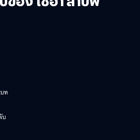
บับของ ไชอา ลาบัฟ
นบท
ลับ