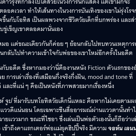
ดาวรุ่งที่กำลังไปได้สวยในวงการนักแสดง แต่เขามักจะ
่ตลอดเวลา ทำให้เส้นทางในวงการบันเทิงของเขาไม่รุ่งโรจน
่เกิดขึ้นกับโอทิส เป็นผลพวงจากชีวิตวัยเด็กที่บกพร่อง และส
คับขู่เข็ญเขาตลอดมานั่นเอง
งหมอ แต่ขณะเดียวกันก็ค่อย ๆ ย้อนกลับไปทบทวนเหตุการ
ีนกลับไปทำความเข้าใจกับพ่อของเขาใหม่อีกครั้งในอดีต
นกับอดีต ซึ่งหากมองว่านี่คืองานหนัง Fiction ตัวแรกของอ
ารเล่าเรื่องที่เสมือนกึ่งจริงกึ่งฝัน, mood and tone ที่
ะที่แน่ ๆ คือเป็นหนังที่ภาพสวยมากเรื่องหนึ่ง
ห์ จูป
ที่มารับบทโอทิสวัยเด็กนี่แหละ คือหากไม่เคยตามผ
ล้วแววดีแน่นอน โดยเฉพาะซีนสื่ออารมณ์ผ่านแววตานั้นทำได
ววมาก ขณะที่ไชอา ซึ่งเล่นเป็นพ่อตัวเองนั้นก็ถือว่าเล
ข้าถึงคาแรกเตอร์พ่อแม่ยุคฮิปปี้จริง มีความ
จอห์น เลน