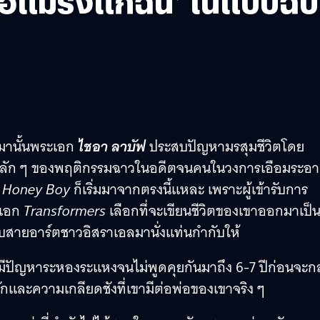
พ่อแม่รังแกฉัน’ ในแบบฉ
นมานั้นพระเอก
ไชอา ลาบัฟ
ประสบปัญหามรสุมชีวิตโดย
เหตุหลัก ๆ ของพฤติกรรมฉาวในอดีตจนคนในวงการเอือมระอา
ง
Honey Boy
ก็เริ่มมาจากตรงนี้แหละ เพราะผู้เข้ารับการ
ะเอก
Transformers
เลือกที่จะเขียนชีวิตของเขาออกมาเป็
กับสายอาร์ตชาวอิสราเอลมานั่งแท่นกำกับให้
ซึ่งมีปัญหาระหองระแหงจนไม่พูดคุยกันมาถึง 6-7 ปีก่อนจะก
มรักและความเกลียดชังที่เขามีต่อพ่อของเขาจริง ๆ