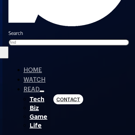
Search
HOME
WATCH
READ
Tech
CONTACT
Biz
Game
Life