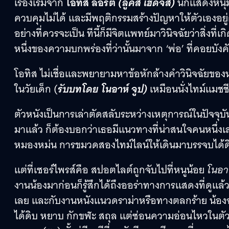
เรื่องเริ่มจาก
โอทิส
ลอร์ต
(ลูคัส เฮดจ์ส)
นักแสดงหนุ่ม
ควบคุมไม่ได้ และมีพฤติกรรมสร้างปัญหาให้ตัวเองอยู
อย่างที่ควรจะเป็น ทีนี้ก็มีจิตแพทย์มาวินิจฉัยว่าสิ่งที
หนึ่งของความบกพร่องที่ว่านั้นมาจาก ‘พ่อ’ ที่คอยบัง
โอทิส ไม่เชื่อและพยายามหาข้อหักล้างคำวินิจฉัยขอ
ในวัยเด็ก (
รับบทโดย โนอาห์ จูป)
เหมือนนั่งไทม์แมชช
ตัวหนังเป็นการเล่าตัดสลับระหว่างเหตุการณ์ในปัจจุบั
มาแล้ว ก็ต้องบอกว่าเธอมีแนวทางที่น่าสนใจคนหนึ่งเลย ก
หมองหม่น การขมวดสองไทม์ไลน์ให้เดินมาบรรจบได้ดี แล
แต่ที่เซอร์ไพรส์คือ สปอตไลต์ถูกจับไปที่หนูน้อย
โนอา
งานน้องมาก่อนก็รู้สึกได้ถึงออร่าทางการแสดงที่ดูแ
เลย และกับงานหนังแนวดราม่าหรือทางตลกร้าย น้องฉายแ
ได้ดิบ หยาบ กักขฬะ สถุล แต่ซ่อนความอ่อนไหวในตัว เ