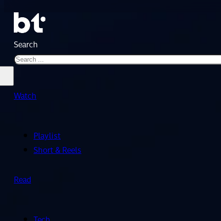
Search
Watch
Playlist
Short & Reels
Read
Tech