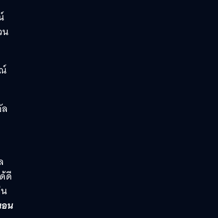
์
่วน
ณ์
ัล
ล
้ดี
่น
นอน