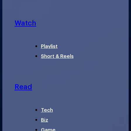
Watch
Playlist
Short & Reels
Read
Tech
Biz
Game