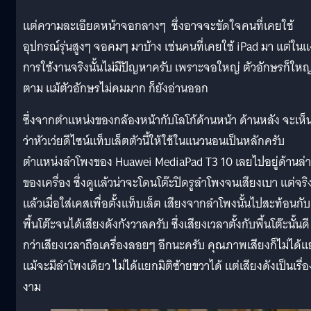
แต่ความละเอียดหน้าจอกลางๆ ซึ่งอาจจะขัดใจคนที่เคยใช้
อุปกรณ์รุ่นสูงๆ จอคมๆ มาบ้าง เช่นคนที่เคยใช้ iPad มา แต่ในแง
การใช้งานจริงนั้นไม่มีปัญหาครับ เพราะจอใหญ่ ตัวอักษรก็ใหญ
ตาม แม้ตัวอักษรไม่คมมาก ก็ยังอ่านออก
ซึ่งจากตำแหน่งของกล้องหน้ากับโลโก้ด้านหน้า ด้านหลัง จะเห็
ว่าหัวเว่ยดีไซน์แท็บเล็ตตัวนี้ให้ใช้ในแนวนอนเป็นหลักครับ
ตำแหน่งลำโพงของ Huawei MediaPad T3 10 เลยไปอยู่ด้านล่
ของเครื่อง ซึ่งดูแล้วน่าจะโดนโต๊ะปิดรูลำโพงจนเสียงเบา แต่จริ
แล้วเมื่อใส่เคสเพื่อตั้งแท็บเล็ต เสียงจากลำโพงนั้นไปสะท้อนกับ
พื้นโต๊ะจนได้เสียงดังกังวาลครับ ซึ่งเสียงเวลาตั้งกับพื้นโต๊ะนั้นดี
กว่าเสียงเวลาถือเครื่องลอยๆ อีกนะครับ คุณภาพเสียงก็ไม่ได้แย
แม้จะมีลำโพงเดียว ไม่ได้แยกมิติซ้ายขวาได้ แต่เสียงดังเป็นเรื่อ
งาม