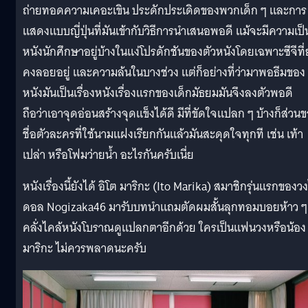
ถ่ายทอดความเคอะเขิน ประดักประเดิดของพวกเด็ก ๆ และการ
แสดงแบบญี่ปุ่นที่มันเข้ากับวิธีการนำเสนอพอดี แม้จะมีความเป็
หนังนักศึกษาอยู่บ้างในแง่โปรดักชันของตัวหนังโดยเฉพาะซีจีที่
คงลอยอยู่ และความล้นในบางช่วง แต่ก็อย่างที่ว่ามาพอธีมของ
หนังมันเป็นเรื่องหนังเรื่องแรกของเด็กมัธยมมันจึงลงตัวพอดี
ถือว่าเอาจุดอ่อนสร้างจุดแข็งได้ดี มีที่ขัดใจแปลก ๆ บ้างก็ส่วน
ชื่อตัวละครที่ใช้นามแฝงเรียกกันแล้วมันสะดุดใจทุกที เช่น เท้า
เปล่า หรือโฟมว่ายน้ำ อะไรกันครับเนี่ย
หนังเรื่องนี้ยังได้ อิโต มาริกะ (Ito Marika) สมาชิกรุ่นแรกของว
ดอล Nogizaka46 มารับบทนำแถมตัดผมสั้นลุกทอมบอยห้าว ๆ ท
คลั่งไคล้หนังโบราณดูแปลกตาอีกด้วย ใครเป็นแฟนวงหรือน้อง
มาริกะ ไม่ควรพลาดนะครับ