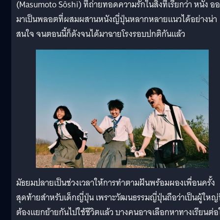
(Masumoto Sôshi) ที่ถ่ายทอดความรักในสิ่งที่เรียกว่า หนัง อ
มาเป็นพลอตที่ผสมผสานหนังญี่ปุ่นหลากหลายแนวได้อย่างน่า
สนใจ จนตอนนี้ก็ดังจนได้มาฉายโรงรอบปกติกันแล้ว
มัธยมปลายเป็นช่วงเวลาให้การทำตามฝันพร้อมผองเพื่อนครั้ง
สุดท้ายสำหรับเด็กญี่ปุ่น เพราะวัฒนธรรมญี่ปุ่นถือว่าเป็นผู้ใหญ่ท
ต้องแยกย้ายกันไปใช้ชีวิตแล้ว บางคนอาจเลือกหาทางเรียนต่อ