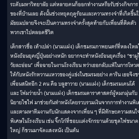
ระดับมหาวิทยาลัย แต่หลายคนก็ออกทำงานหรือรับช่วงกิจการ
ของที่บ้านเลย ดังนั้นช่วงหยุดฤดูร้อนและความทรงจำที่เกิดขึ้น
มัธยมปลายจึงจะเป็นความทรงจำครั้งสุดท้ายกับเพื่อนที่ติดตัว
พวกเขาไปตลอดชีวิต
เด็กสาวชื่อ เท้าเปล่า (นามแฝง) เด็กชมรมภาพยนตร์ที่หลงใหล
หนังย้อนยุคญี่ปุ่นอย่างหนัก อยากจะทำหนังย้อนยุคเรื่อง “ซามู
วัยละอ่อน” เพื่อฉายในงานโรงเรียน ทว่าเธอกลับแพ้ในการโหว
ให้กับหนังรักหวานแหววของคู่แข่งในชมรมอย่าง คาริน เธอจึง
เพื่อนสนิทอีก 2 คน คือ บลูฮาวาย (นามแฝง) เด็กชมรมเคนโด้
และ โฟมว่ายน้ำ (นามแฝง) เด็กชมรมดาราศาสตร์ผู้หมกมุ่นกับ
นิยายไซไฟ มาช่วยกันทำหนังโดยรวบรวมเงินจากการทำงานพิ
และตามหาทีมงานกับนักแสดงจากเพื่อน ๆ ที่มีทักษะความสนใ
พิเศษในโรงเรียน เช่น จิ๊กโก๋ที่ชอบแต่งจักรยานด้วยชุดไฟขนาด
ใหญ่ ก็ชวนมาจัดแสงหนัง เป็นต้น