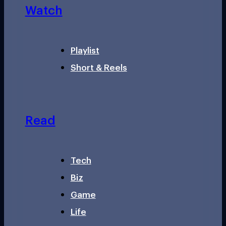
Watch
Playlist
Short & Reels
Read
Tech
Biz
Game
Life