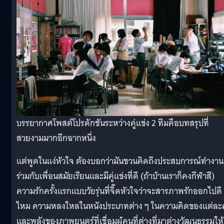
บรรยากาศโพสต์โปรดักชันระหว่างคู่แข่ง 2 ทีมคือบทสรุปที่
สวยงามมากอีกฉากหนึ่ง
แต่พูดในแง่หัวใจ ต้องบอกว่ามันชวนคิดถึงประสบการณ์ทำงาน
ร่วมกับเพื่อนสมัยเรียนและมีคู่แข่งที่ดี (ถ้าบ้านเราก็คงกีฬาสี)
ความรักครั้งแรกแบบวัยรุ่นที่จี๊ดหัวใจว่าจะสารภาพรักออกไปดี
ไหม ความหลงใหลในหนังประเภทต่าง ๆ ในความคิดของแต่ล
และพลังของภาพยนตร์ที่เชื่อมผู้คนที่ต่างที่มาต่างวัฒนธรรมให