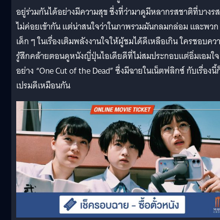
อยู่ร่วมกันได้อย่างมีความสุข ซึ่งที่ว่ามาดูมีหลากรสชาติที่บางรส
ไม่ค่อยเข้ากัน แต่น่าสนใจว่าในภาพรวมมันกลมกล่อม และพวก
เด็ก ๆ ในเรื่องเติมพลังงานใจให้ผู้ชมได้ดีเหลือเกิน ใครชอบคว
รู้สึกคล้ายตอนดูหนังญี่ปุ่นไอเดียดีที่ไม่สมประกอบแต่อิ่มเอมใจ
อย่าง “One Cut of the Dead” ซึ่งมีฉายในเน็ตฟลิกซ์ กับเรื่องนี้ก
เปรมดีเหมือนกัน