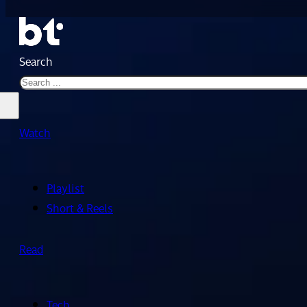
Search
Watch
Playlist
Short & Reels
Read
Tech