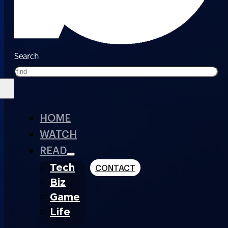
Search
HOME
WATCH
READ
Tech
CONTACT
Biz
Game
Life