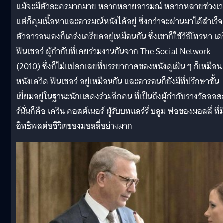
แม้จะมีตัวละครมากมาย หลากหลายอารมณ์ หลากหลายช่วงเ
แต่ก็คุมเนื้อหาและอารมณ์หนังได้อยู่ ซึ่งกว่าจะผ่านมาได้สำเร็จ
ตัวอารอนเองก็เคร่งเครียดอยู่เหมือนกัน ซึ่งเขาก็ใช้วิธีโทรหา เด
ฟินเชอร์ ผู้กำกับที่เคยร่วมงานกันจาก The Social Network
(2010) ซึ่งก็ไม่แปลกเลยที่บรรยากาศของหนังดูเผิน ๆ ก็เหมือน
หนังเดวิด ฟินเชอร์ อยู่เหมือนกัน และอารอนก็ยังมีที่ปรึกษาชั้น
เยี่ยมอยู่ในฐานะนักแสดงร่วมอีกคน ที่เป็นถึงผู้กำกับรางวัลออ
ร์นั่นก็คือ เควิน คอสต์เนอร์ ผู้รับบทแลร์รี่ บลูม พ่อของมอลลี่ ที่ม
อิทธิพลต่อชีวิตของมอลลี่อย่างมาก