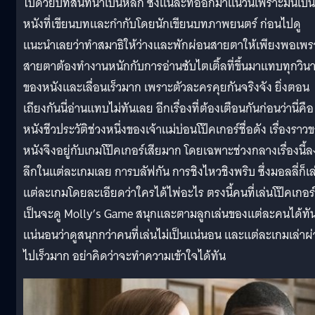
ไปด้วยบทสนทนาเป็นหลัก ซึ่งแน่ล่ะที่ออกมาแนวนี้เพราะมันเป็น
หนังที่เขียนบทและกำกับโดยนักเขียนบทภาพยนตร์ ก่อนไปดู
แนะนำเลยว่าทำสมาธิให้ว่างและพักผ่อนสายตาให้เพียงพอเพร
สายตาต้องทำงานหนักกับการอ่านซับไตเติ้ลที่ขึ้นมาแทบทุกวินา
ของหนังและเลื่อนเร็วมาก เพราะตัวละครคุยกันจริงจัง ยิ่งตอน
เถียงกันนี่อ่านแทบไม่ทันเลย อีกเรื่องที่ต้องเตือนกันก่อนว่านี่คือ
หนังชีวประวัติช่วงหนึ่งของเจ้าแม่บ่อนโป๊คเกอร์ชื่อดัง เรื่องราว
หนังจึงอยู่กับเกมโป๊คเกอร์เสียมาก โดยเฉพาะช่วงกลางเรื่องนี้ล
ลึกในแต่ละเกมเลย การบลัฟกัน การชิงไหวชิงพริบ ซึ่งมอลลี่ก็เล
แต่ละเกมโดยละเอียดว่าใครได้ไพ่อะไร ตรงนี้คนที่เล่นโป๊คเกอร์
เป็นจะดู Molly’s Game สนุกและตามลูกเล่นของแต่ละคนได้ทั
แน่นอนว่าดูสนุกกว่าคนที่เล่นไม่เป็นแน่นอน และแต่ละเกมเล่าผ
ไปเร็วมาก อย่าคิดว่าจะทำความเข้าใจได้ทัน