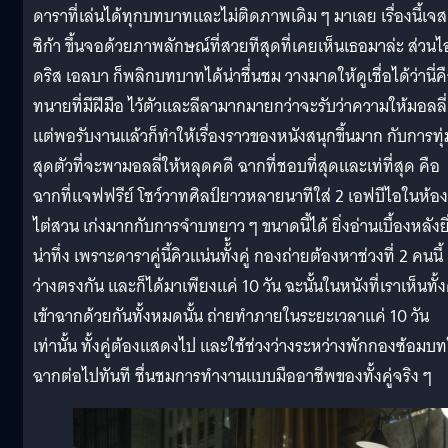
ดาราที่เล่นได้ทุกบทบาทและไม่ติดภาพเดิม ๆ มาเลย เรื่องนี้เจส
ซิก้า ขึ้นจอด้วยภาพลักษณ์ที่สวยทีสุดที่เคยเห็นเธอมาล่ะ ส่วนไ
ดริส เอลบา ก็พลิกบทบาทได้น่าชื่่นชม วางมาดให้ดูเชื่อได้ว่านี่ค
ทนายที่มีฝีมือ ไว้ตัวและลีลามากมายกว่าจะรับว่าความให้มอลลี่
แต่พอรับงานแล้วก็ทำให้เรื่องราวของหนังสนุกขึ้นมาก กับการทุ่
สุดตัวที่จะพามอลลี่ให้หลุดคดี ฉากที่ชอบที่สุดและเท่ที่สุด คือ
ฉากที่แจฟฟรีย์ โชว์วาทศิลป์ยาวหลายนาทีใส่ 2 เอฟบีไอในห้อง
ไต่สวน เก่งมากกับการจำบทยาว ๆ ขนาดนี้ได้ ยิ่งอ่านเบื้องหลังยิ
น่าทึ่ง เพราะดาราคู่นี้คิวแน่นทั้้งคู่ กองถ่ายต้องหาช่วงที่ 2 คนนี้
ว่างตรงกัน และก็ได้มาเพียงแค่ 10 วัน ฉะนั้นในหนังที่เราเห็นทั้งค
เข้าฉากด้วยกันทั้งหมดนั้น ถ่ายทำภายในระยะเวลาแค่ 10 วัน
เท่านั้น ทั้งคู่ต้องแสดงไป และใช้ช่วงว่างระหว่างพักกองซ้อมบ
ฉากต่อไปทันที ชื่นชมการทำงานแบบมืออาชีพของทั้งคู่จริง ๆ