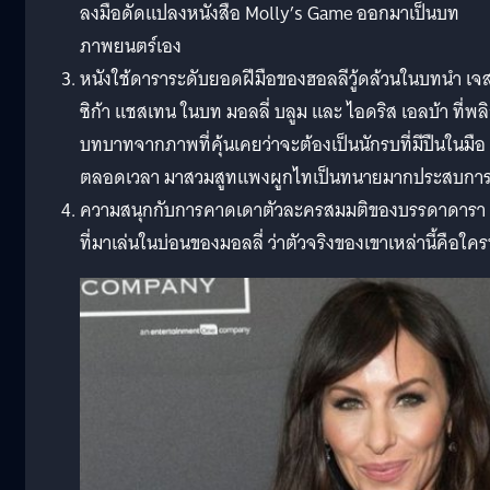
ลงมือดัดแปลงหนังสือ Molly’s Game ออกมาเป็นบท
ภาพยนตร์เอง
หนังใช้ดาราระดับยอดฝีมือของฮอลลีวู้ดล้วนในบทนำ เจ
ซิก้า แชสเทน ในบท มอลลี่ บลูม และ ไอดริส เอลบ้า ที่พล
บทบาทจากภาพที่คุ้นเคยว่าจะต้องเป็นนักรบที่มีปืนในมือ
ตลอดเวลา มาสวมสูทแพงผูกไทเป็นทนายมากประสบการ
ความสนุกกับการคาดเดาตัวละครสมมติของบรรดาดารา
ที่มาเล่นในบ่อนของมอลลี่ ว่าตัวจริงของเขาเหล่านี้คือใค