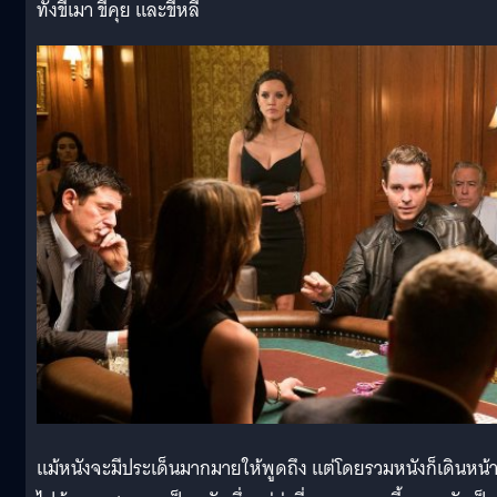
ทั้งขี้เมา ขี้คุย และขี้หลี
แม้หนังจะมีประเด็นมากมายให้พูดถึง แต่โดยรวมหนังก็เดินหน้