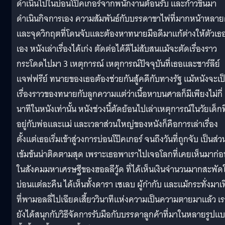
ดำเนินไปในบ่อนโป๊คเกอร์จากพนักงานต้อนรับ และก้าวขึ้นมา
ดำเนินกิจการเอง ความสัมพันธ์กับบรรดาขาไพ่ที่มากหน้าหลา
และจุดวิกฤตที่โดนจับและต้องหาทนายมือดีมาแก้ต่างให้ตัวเธ
เอง หนังเล่าเรื่องได้เก่ง ตัดต่อได้ดีไม่สับสนแม้จะตัดเรื่องราว
กระโดดไปมา 3 เหตุการณ์ เหตุการณ์ปัจจุบันที่เธอและชาร์ลีย์
แจฟฟรีย์ ทนายของเธอต้องช่วยกันสู้คดีกับทางรัฐ แม้หนังจะเป
เรื่องราวของทนายกับลูกความแต่ว่าเนื้อหาบนศาลก็มีเพียงไม่กี่
นาทีในหนังเท่านั้น หนังช่วงนี้ตัดย้อนไปเล่าเหตุการณ์ในวัยเด็กที
อยู่กับพ่อและแม่ และเวลาส่วนใหญ่ของหนังก็คือการเล่าเรื่อง
ตั้งแต่เธอเริ่มเข้าสู่วงการบ่อนโป๊คเกอร์ จนถึงวันที่ถูกจับ เป็นส่วน
เข้มข้นน่าติดตามสุด เพราะเธอพาเราไปเจอโลกที่เคยเห็นมาก่อ
ในสังคมมหาเศรษฐีของฮอลลีวู้ด ที่ได้เห็นเงินจำนวนมากสะพัด
บ่อนแต่ละคืน ได้เห็นทั้งดารา เซเลบ ผู้กำกับ และแม้กระทั่งมาเ
ที่พามอลลี่ไปเฉียดเสี้ยววินาทีแห่งความเป็นความตายมาแล้ว เร
ยังได้สนุกกับวิธีจัดการรับมือกับบรรดาลูกค้าที่มาในหลายรูปแ