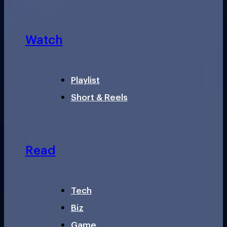
Watch
Playlist
Short & Reels
Read
Tech
Biz
Game