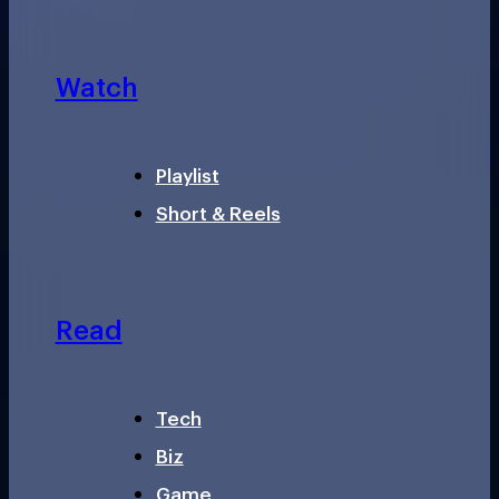
Watch
Playlist
Short & Reels
Read
Tech
Biz
Game