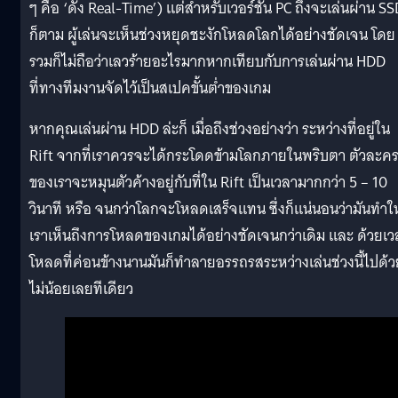
ๆ คือ ‘ดั่ง Real-Time’) แต่สำหรับเวอร์ชัน PC ถึงจะเล่นผ่าน S
ก็ตาม ผู้เล่นจะเห็นช่วงหยุดชะงักโหลดโลกได้อย่างชัดเจน โดย
รวมก็ไม่ถือว่าเลวร้ายอะไรมากหากเทียบกับการเล่นผ่าน HDD
ที่ทางทีมงานจัดไว้เป็นสเปคขั้นต่ำของเกม
หากคุณเล่นผ่าน HDD ล่ะก็ เมื่อถึงช่วงอย่างว่า ระหว่างที่อยู่ใน
Rift จากที่เราควรจะได้กระโดดข้ามโลกภายในพริบตา ตัวละค
ของเราจะหมุนตัวค้างอยู่กับที่ใน Rift เป็นเวลามากกว่า 5 – 10
วินาที หรือ จนกว่าโลกจะโหลดเสร็จแทน ซึ่งก็แน่นอนว่ามันทำให
เราเห็นถึงการโหลดของเกมได้อย่างชัดเจนกว่าเดิม และ ด้วยเว
โหลดที่ค่อนข้างนานมันก็ทำลายอรรถรสระหว่างเล่นช่วงนี้ไปด้ว
ไม่น้อยเลยทีเดียว