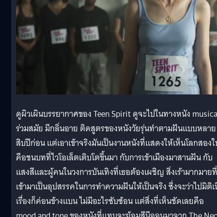
ดูผิวเผินบรรยากาศของ Teen Spirit ดูจะไปในทางหนัง musica
ร่วมสมัย มีกลิ่นอาย ติดสูตรของหนังวัยรุ่นทำตามฝันแบบหลาย
สิบปีก่อน แต่เอาเข้าจริงมันเป็นงานหนังที่แสดงให้เห็นโลกสองใ
คือชนบทที่ไวโอเล็ตเติบโตขึ้นมา กับการเข้าเมืองมาสานฝัน กับ
แสงสีและผู้คนในวงการบันเทิงที่เธอต้องเผชิญ สิ่งเร้ามากมายที
เข้ามาเป็นอุปสรรคในการทำความฝันให้เป็นจริง ซึ่งจะว่าไปมิติเน
เรื่องก็ค่อนข้างแบน ไม่มีอะไรซับซ้อน แต่สิ่งที่เห็นชัดเลยคือ
mood and tone ของหนังที่แทบจะย้อมสีนีออนมาจาก The Ne