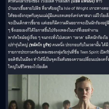
ตัวหนังเล่าเรื่องของ ไวโอเล็ต วาเลนสกี้
(แอล แฟนนิง)
สาว
บ้านนาเชื้อสายโปลิช ที่อาศัยอยู่ใน Isle of Wright เกาะทางต
ใต้ของอังกฤษกับคุณแม่ผู้มีแคแรคเตอร์เคร่งศาสนา แม้ไวโอเล
จะเป็นเด็กสาวขี้อาย แต่เธอก็มีความฝันอยากจะเป็นนักร้องอยู่ล
ๆ ซึ่งเธอเองก็ได้โอกาสขึ้นไปร้องเพลงในบาร์ที่เธอทำงาน
พาร์ทไทม์อยู่เรื่อย ๆ จนกระทั่งไปเตะตา ‘วลาด’ อดีตนักร้องโอ
เปร่ารุ่นใหญ่
(ซลัตโก บูริช)
คนหนึ่ง ประกอบกับในเวลานั้น ได้มี
รายการประกวดร้องเพลงของกลุ่มวัยรุ่นที่ชื่อ Teen Spirit เปิดรั
ออดิชันในเมือง ทำให้นี่เป็นจุดเริ่มต้นของความเปลี่ยนแปลงครั้
ใหญ่ในชีวิตของไวโอเล็ต