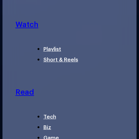
Watch
Playlist
Short & Reels
Read
Tech
Biz
Game