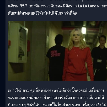
สตีเวน กิซิกิ
สองทีมงานระดับยอดฝีมือจาก La La Land มายก
ดับเสน่ห์ทางดนตรีให้หนังไปได้ไกลกว่าที่คิด
อย่างไรก็ตาม จุดที่หนังน่าจะทำได้ดีกว่านี้ก็คงจะเป็นเรื่องการ
ขมวดปมและคลี่คลาย ซึ่งเอาเข้าจริงมันขาดการวางเนื้อหาที่ดี
ดีเทลต่าง ๆ ที่น่าใส่บางฉากก็ไม่ใส่เข้ามา หลายครั้งดูรวบรัด ไม่