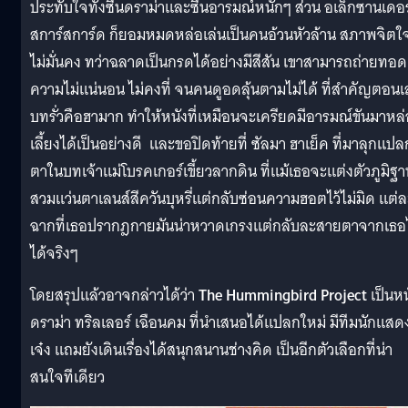
ประทับใจทั้งซีนดราม่าและซีนอารมณ์หนักๆ ส่วน อเล็กซานเดอร
สการ์สการ์ด ก็ยอมหมดหล่อเล่นเป็นคนอ้วนหัวล้าน สภาพจิตใ
ไม่มั่นคง ทว่าฉลาดเป็นกรดได้อย่างมีสีสัน เขาสามารถถ่ายทอด
ความไม่แน่นอน ไม่คงที่ จนคนดูอดลุ้นตามไม่ได้ ที่สำคัญตอนเ
บทรั่วคือฮามาก ทำให้หนังที่เหมือนจะเครียดมีอารมณ์ขันมาหล่
เลี้ยงได้เป็นอย่างดี
และขอปิดท้ายที่ ซัลมา ฮาเย็ค ที่มาลุกแปล
ตาในบทเจ้าแม่โบรคเกอร์เขี้ยวลากดิน ที่แม้เธอจะแต่งตัวภูมิฐา
สวมแว่นตาเลนส์สีควันบุหรี่แต่กลับซ่อนความฮอตไว้ไม่มิด แต่ล
ฉากที่เธอปรากฎกายมันน่าหวาดเกรงแต่กลับละสายตาจากเธอไ
ได้จริงๆ
โดยสรุปแล้วอาจกล่าวได้ว่า
The Hummingbird Project
เป็นหน
ดราม่า ทริลเลอร์ เฉือนคม ที่นำเสนอได้แปลกใหม่ มีทีมนักแสด
เจ๋ง แถมยังเดินเรื่องได้สนุกสนานช่างคิด เป็นอีกตัวเลือกที่น่า
สนใจทีเดียว