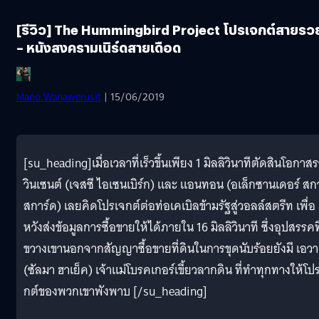
[รีวิว] The Hummingbird Project โปรเจกต์สายรว
– หนังสงครามเนิร์ดสายเดือด
Mano Wanawerusit
| 15/06/2019
[su_heading]เมื่อเวลาที่เร็วขึ้นเพียง 1 มิลลิวินาทีตัดสินโอกาส
วินเซนต์ (เจสซี ไอเซนเบิร์ก) และ แอนทอน (อเล็กซานเดอร์ สกา
สการ์ด) เลยคิดโปรเจกต์ต่อท่อเคเบิลข้ามรัฐสู่วอลล์สตรีท เพื่อ
หวังส่งข้อมูลการซื้อขายให้ได้ภายใน 16 มิลลิวินาที ซึ่งอุปสรรคที
ขวางเขานอกจากสัญญาซื้อขายที่ดินในการขุดนับร้อยยังมี เอวา
(ซัลมา ฮาเย็ค) เจ้าแม่โบรคเกอร์เขี้ยวลากดิน ที่ทำทุกทางให้โป
กต์ของพวกเขาพังพาบ [/su_heading]