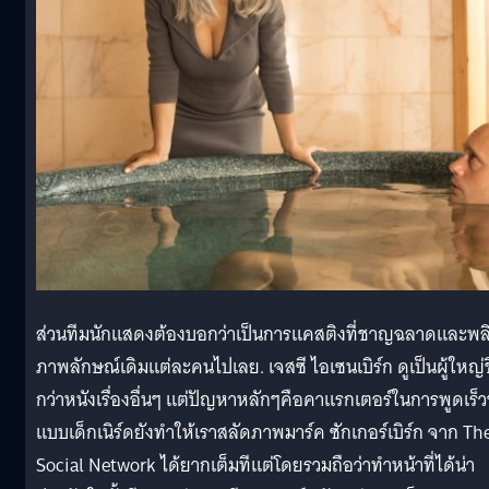
ส่วนทีมนักแสดงต้องบอกว่าเป็นการแคสติงที่ชาญฉลาดและพล
ภาพลักษณ์เดิมแต่ละคนไปเลย. เจสซี ไอเซนเบิร์ก ดูเป็นผู้ใหญ่ข
กว่าหนังเรื่องอื่นๆ แต่ปัญหาหลักๆคือคาแรกเตอร์ในการพูดเร็ว
แบบเด็กเนิร์ดยังทำให้เราสลัดภาพมาร์ค ซักเกอร์เบิร์ก จาก Th
Social Network ได้ยากเต็มทีแต่โดยรวมถือว่าทำหน้าที่ได้น่า