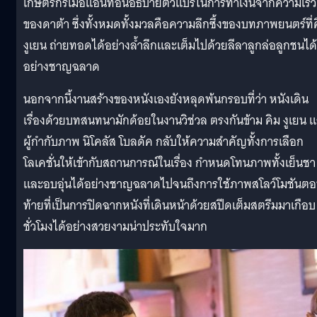
เกษตรกรเมื่อแอนทอนอธิบายตัวแปรในการทำเงินจากความเร็ว
ของดาต้า ซึ่งทั้งหมดทั้งมวลคือความลึกซึ้งของบทภาพยนตร์ที่
งูเยน ถ่ายทอดได้อย่างล้ำลึกและเต็มไปด้วยลีลาลูกล่อลูกชนได้
อย่างชาญฉลาด
นอกจากนี้งานสร้างของหนังเองยังหลุดพ้นกรอบที่ว่า หนังเดิน
เรื่องด้วยบทสนทนามักด้อยในงานวิช่วล ตรงกันข้าม คิม งูเยน 
ผู้กำกับภาพ นิโคลัส โบลดัค กลับให้ความสำคัญทั้งการเลือก
โลเคชั่นให้เข้ากับสถานการณ์ในเรื่อง กำหนดโทนภาพทั้งเย็นชา
และอบอุ่นได้อย่างชาญฉลาดไปจนถึงการใช้ภาพสโลว์โมชันต
ท้ายที่เป็นการปิดฉากหนังที่เดินหน้าด้วยสปีดเต็มสตรีมมาเกือบ
ชั่วโมงได้อย่างสวยงามน่าประทับใจมาก