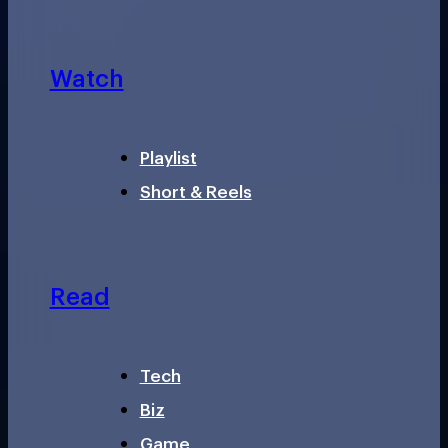
Watch
Playlist
Short & Reels
Read
Tech
Biz
Game