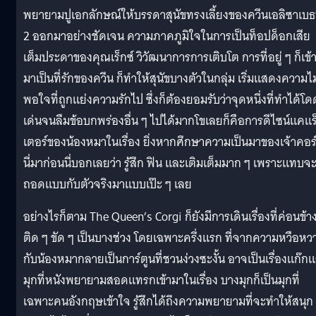
พยายามปูเอกลักษณ์ให้บรรดาสุนัขทรงเลี้ยงของควีนเอลิซาเบธท
2 ออกมาอย่างชัดเจน ความภาคภูมิใจในการเป็นท็อปด็อกเสีย
เต็มประดาของคุณเร็กซ์ วิวัฒนาการการเติบโต การที่อยู่ ๆ ก็เข้
มาเป็นที่รักของควีน ก็ทำให้สุนัขบางตัวในกลุ่ม เริ่มแสดงความไม
พอใจที่ถูกแย่งความรักไป ซึ่งก็ต้องยอมรับว่าจุดหนึ่งที่ทำได้โด
เด่นจนลืมข้อบกพร่องอื่น ๆ ไปได้มากโขเลยก็คือการดีไซน์แคแร
เตอร์ของน้องหมาในเรื่อง ยิ่งหากศึกษาความเป็นมาของเจ้าคอร์ก
นี่มาก่อนนี่บอกเลยว่า รู้สึก ฟิน และเติมเต็มมาก ๆ เพราะแทบจ
ถอดแบบกับตัวจริงมาแบบเป๊ะ ๆ เลย
อย่างไรก็ตาม The Queen’s Corgi ก็ยังมีการเดินเรื่องที่ค่อนข้า
ติด ๆ ขัด ๆ เป็นบางช่วง โดยเฉพาะครึ่งแรก ที่จากความหวือหว
กับน้องหมากลายเป็นการ์ตูนที่ชวนง่วงซะงั้น อาจเป็นเรื่องแก๊ก
มุกที่หนังพยายามสอดแทรกเข้ามาในเรื่อง บางมุกก็เป็นมุกที่
เฉพาะคนอังกฤษเข้าใจ รู้สึกได้ถึงความพยายามที่จะทำให้สนุก