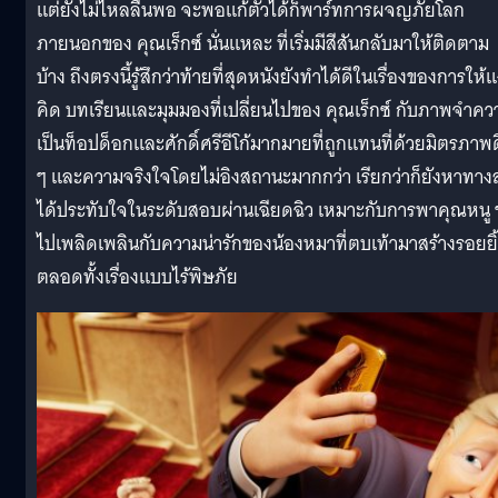
แต่ยังไม่ไหลลื่นพอ จะพอแก้ตัวได้ก็พาร์ทการผจญภัยโลก
ภายนอกของ คุณเร็กซ์ นั่นแหละ ที่เริ่มมีสีสันกลับมาให้ติดตาม
บ้าง ถึงตรงนี้รู้สึกว่าท้ายที่สุดหนังยังทำได้ดีในเรื่องของการให้แ
คิด บทเรียนและมุมมองที่เปลี่ยนไปของ คุณเร็กซ์ กับภาพจำคว
เป็นท็อปด็อกและศักดิ์ศรีอีโก้มากมายที่ถูกแทนที่ด้วยมิตรภาพด
ๆ และความจริงใจโดยไม่อิงสถานะมากกว่า เรียกว่าก็ยังหาทาง
ได้ประทับใจในระดับสอบผ่านเฉียดฉิว เหมาะกับการพาคุณหนู 
ไปเพลิดเพลินกับความน่ารักของน้องหมาที่ตบเท้ามาสร้างรอยยิ
ตลอดทั้งเรื่องแบบไร้พิษภัย