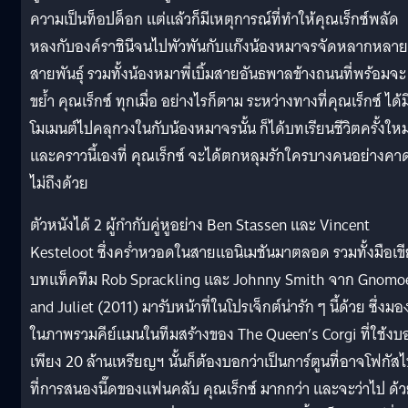
ความเป็นท็อปด็อก แต่แล้วก็มีเหตุการณ์ที่ทำให้คุณเร็กซ์พลัด
หลงกับองค์ราชินีจนไปพัวพันกับแก๊งน้องหมาจรจัดหลากหลาย
สายพันธุ์ รวมทั้งน้องหมาพี่เบิ้มสายอันธพาลข้างถนนที่พร้อมจะ
ขย้ำ คุณเร็กซ์ ทุกเมื่อ อย่างไรก็ตาม ระหว่างทางที่คุณเร็กซ์ ได้ม
โมเมนต์ไปคลุกวงในกับน้องหมาจรนั้น ก็ได้บทเรียนชีวิตครั้งใหม
และคราวนี้เองที่ คุณเร็กซ์ จะได้ตกหลุมรักใครบางคนอย่างคา
ไม่ถึงด้วย
ตัวหนังได้ 2 ผู้กำกับคู่หูอย่าง Ben Stassen และ Vincent
Kesteloot ซึ่งคร่ำหวอดในสายแอนิเมชันมาตลอด รวมทั้งมือเข
บทแท็คทีม Rob Sprackling และ Johnny Smith จาก Gnomo
and Juliet (2011) มารับหน้าที่ในโปรเจ็กต์น่ารัก ๆ นี้ด้วย ซึ่งมอ
ในภาพรวมคีย์แมนในทีมสร้างของ The Queen’s Corgi ที่ใช้งบอย
เพียง 20 ล้านเหรียญฯ นั้นก็ต้องบอกว่าเป็นการ์ตูนที่อาจโฟกัส
ที่การสนองนี๊ดของแฟนคลับ คุณเร็กซ์ มากกว่า และจะว่าไป ด้