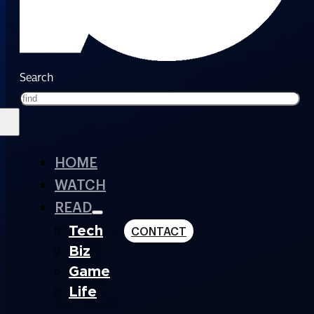
Search
HOME
WATCH
READ
Tech
CONTACT
Biz
Game
Life