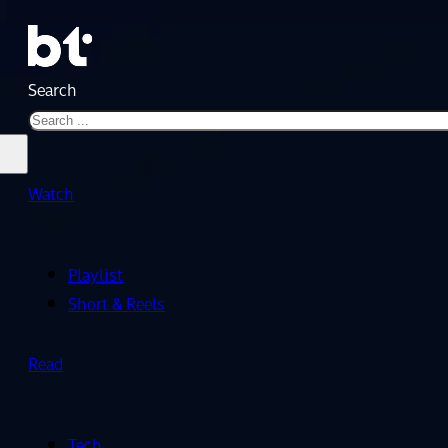
Search
Watch
Playlist
Short & Reels
Read
Tech