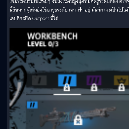
เพิ่มระดับขึ้นไปเรื่อยๆ จนถึงระดับสูงสุดที่มีศัตรูระดับทอง ตรง
นี้ถือหากผู้เล่นยังใช้อาวุธระดับ เทา-ฟ้า อยู่ มันก็คงจะเป็นไปไม่
เลยที่จะยึด Outpost นี้ได้