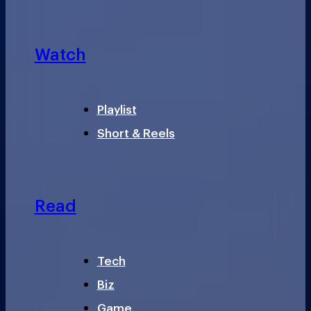
Watch
Playlist
Short & Reels
Read
Tech
Biz
Game