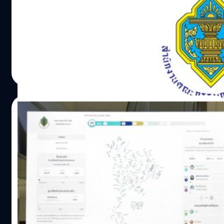
สำนักงานคณะกรรมการการเลือกตั้ง (กกต.) เปิดเผยข้อมูล
การใช้สิทธิเลือกตั้ง และจำนวนผู้ได้รับเลือกตั้ง ส.ส. อย่างไม่
เป็นทางการ
วาณิชชา สายเสมา
| 1170 days ago
Read More
11/05/2023
กกต.โชว์ระบบ ECT Report รู้ผลคะแนนไม่เป็น
ทางการ ไม่เกิน 5 ทุ่ม วันเลือกตั้ง ย้ำมีมาตรการ
ป้องกันระบบล่มรองรับ ปชช.แห่คลิก 1 ล้านครั้ง
น.ส. สุรณี ผลทวี รองเลขาธิการ กกต. ร่วมกับ สถาบันส่งเสริม
ต่อนาที
การวิเคราะห์และบริหารข้อมูลขนาดใหญ่ภาครัฐ (สวข.) NT
และสำนักงานสถิติแห่งชาติ ประชาสัมพันธ์ระบบการรายงาน
ผลการเลือกตั้ง ส.ส. อย่างไม่เป็นทางการผ่านระบบ ECT
Report พร้อมด้วยผู้เชี่ยวชาญจาก สถาบันส่งเสริมการ
พนิตา สืบสมุทร
| 1184 days ago