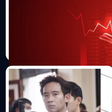
หุ้นไทยผันผวนตามทิศทางการเมือง หลังศาล
รัฐธรรมนูญรับพิจารณา ‘พิธา’ ถือหุ้นสื่อ
หุ้นไทยเริ่มปรับตัวลดลง เนื่องจากการโต้กลับของเลขาธิการ
พรรคก้าวไกลที่ระบุว่า มติดังกล่าวของ กกต. ดำเนินการไม่ถูก
ต้องตามขั้นตอนที่ควรจะเป็น
วาณิชชา สายเสมา
| 1122 days ago
Read More
12/07/2023
กกต. เชือด ‘พิธา’ มีมติส่งศาลรัฐธรรมนูญ ฟัน
พ้น ส.ส. เหตุถือหุ้น itv
รวมทั้งมีคำขอให้ศาลรัฐธรรมนูญพิจารณาสั่งให้ยุติการปฏิบัติ
หน้าที่ ส.ส. ไว้จนกว่าศาลจะมีคำวินิจฉัย หลังใช้เวลากว่า 3 วัน