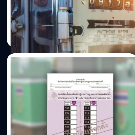
สำนักงานคณะกรรมการการเลือกตั้ง (กกต.) ตีกลับหนังสือ
รัฐบาลขออนุมัติงบฯ 11,112 ล้านบาท แก้ค่าไฟแพง เหตุส่ง
หนังสือมาไม่มี มติ ครม. เห็นชอบ
วาณิชชา สายเสมา
| 1197 days ago
Read More
17/04/2023
กกต. เผยตัวอย่างบัตรเลือกตั้ง 2 ใบ สีม่วง
เลือก ส.ส. เขต – สีเขียวเลือกพรรคการเมือง
ทำความรู้จักบัตรเลือกตั้ง 2 ใบ ก่อนเข้าคูหาเลือกตั้งในวันที่ 14
พฤษภาคม 2566 นี้ โดยบัตรเลือกตั้งสีม่วง สำหรับเลือก ส.ส.
แบบแบ่งเขต และบัตรเลือกตั้งสีเขียว สำหรับเลือก ส.ส. แบบ
บัญชีรายชื่อ
วาณิชชา สายเสมา
| 1208 days ago