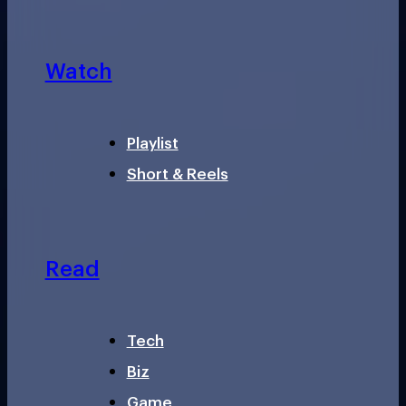
Watch
Playlist
Short & Reels
Read
Tech
Biz
Game