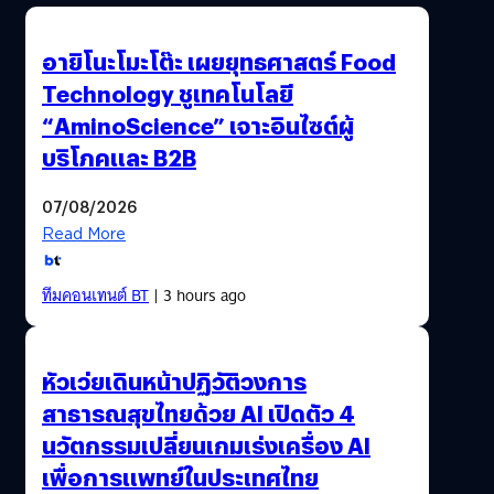
ด้วยเหตุนี้เราจึงสงสัย สนใจ และใฝ่ที่จะรู้ว่าเพลงมาร์ชนั้นมี
พลังอะไร ทำไมทั้งท่านนายก ฯ และ กกต. จึงได้อยากใช้เพลง
อายิโนะโมะโต๊ะ เผยยุทธศาสตร์ Food
สไตล์นี้เพื่อ “สื่อสาร” กับประชาชน…
Technology ชูเทคโนโลยี
“AminoScience” เจาะอินไซต์ผู้
บริโภคและ B2B
07/08/2026
Read More
ทีมคอนเทนต์ BT
| 3 hours ago
หัวเว่ยเดินหน้าปฏิวัติวงการ
สาธารณสุขไทยด้วย AI เปิดตัว 4
นวัตกรรมเปลี่ยนเกมเร่งเครื่อง AI
เพื่อการแพทย์ในประเทศไทย