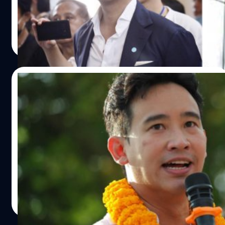
รับฟังและพิจารณาผลการตรวจสอบข้อเท็จจริงจากคณะ
กรรมการตรวจสอบข้อเท็จจริงขอสำนักงาน กกต. แล้วเห็นว่ามี
ข้อมูลพยานหลักฐานเพียงพอให้เชื่อว่ามีเหตุตามที่มีการยื่น
พนิตา สืบสมุทร
| 1122 days ago
คำร้องจริง โดยนายอิทธิพร บุญประคอง ประธาน กกต. ได้ลง
Read More
นามในคำร้องและมอบหมายให้เจ้าหน้าที่สำนักงานฯนำไปยื่น
ต่อศาลรัฐธรรมนูญทันที
12/07/2023
ศาลรัฐธรรมนูญยังไม่พิจารณาคำร้อง กกต.
กรณี ‘พิธา ลิ้มเจริญรัตน์’ ถือหุ้นสื่อ
แหล่งข่าวจากศาลรัฐธรรมนูญเปิดเผยว่า กรณีคำร้องของ
กกต. ที่ขอให้วินิจฉัย สมาชิกภาพ ส.ส. ของ นายพิธา ลิ้มเจริญ
รัตน์ นั้น ตามกระบวนการพิจารณาแล้วยังไม่สามารถนำเข้าที่
ประชุมของศาลรัฐธรรมนูญในวันนี้ได้
วาณิชชา สายเสมา
| 1122 days ago
Read More