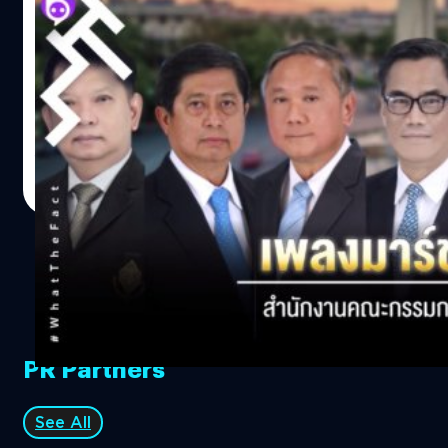
ขึ้นในปี 2566 จึงได้จัดให้มีการรายงานผลคะแนนการเลือกตั้ง
เพลงมาร์ช
อย่างไม่เป็นทางการ ตามมาตรา 120 วรรคสอง เหมือนการ
เลือกตั้งครั้งที่ผ่านมา ผ่านทางระบบ ECT Report ที่เน้นความ
เป็นเรื่องที่น่าสนใจ ที่ในระยะหลังราชการไทยสนใจทำเพลง
ถูกต้องและรวดเร็ว โดยประชาชนจะเห็นคะแนนแรกเมื่อ
มาร์ชออกมากัน อย่างในปีก่อนก็มีซิงเกิลที่ 10 ของนายกตู่
กรรมการนับคะแนนประจำหน่วยเลือกตั้ง (กปน.) นับคะแนน
“มาร์ชไทยคือไทย” ที่มีทำนองปลุกใจคล้ายเพลงมาร์ชทหาร
เสร็จ และได้ตรวจสอบความถูกต้องในแบบรายงาน ส.ส. 5/18
โดยมีเนื้อหามุ่งเน้นความรักชาติและความสามัคคีของคนไทย
และนำไปติดหน้าหน่วยเลือกตั้งให้ประชาชนได้ดูและตรวจ
ในชาติ พร้อมเน้นย้ำให้คนไทยช่วยปกป้องรักษาประเทศชาติ
ธีรพงศ์ เสรีสำราญ
| 2381 days ago
สอบ (โดยภายใน 5 วันนับแต่วันเลือกตั้งก็มีการสำเนาแบบ
https://www.youtube.com/watch?v=SswFB_Ky9LI จน
Read More
รายงาน ส.ส. 5/18 เผยแพร่ในเว็บไซต์ของสำนักงานด้วย) ซึ่ง
มาล่าสุดนี้ทาง สำนักงานคณะกรรมการการเลือกตั้ง หรือ
คะแนนของหน่วยแรกก็จะถูกกรอกลงในระบบ ECT Report
กกต. ก็ได้ปล่อยเพลงประจำองค์กรออกมาโดยใช้ชื่อว่า “เพลง
และคะแนนจากหน่วยเลือกตั้งอื่นๆ ก็จะทยอยนำเข้าระบบ ECT
มาร์ช กกต.” บทเพลงมาร์ชความยาว 2.55 นาที อันมี
Report อย่างต่อเนื่องต่อไป ประชาชนจึงสามารถติดตามผล
ท่วงทำนองปลุกใจและเนื้อหาที่แสดงให้เห็นถึงความพยายาม
คะแนนได้อย่างต่อเนื่องจากสื่อมวลชนต่างๆ ที่มาเชื่อมต่อกับ
ทำงานด้วยความ “โปร่งใส” รับผิดชอบการเลือกตั้งเพื่อให้มี
ระบบ ECT…
ความบริสุทธิ์ยุติธรรม ทำเมืองไทยให้ “สะอาด” ทำเลือกตั้งให้
“สุจริต”ทั้งบ้านเมือง ประเทศ “รุ่งเรือง” เพราะการเมืองดี โดย
PR Partners
บทเพลงนี้แต่งเนื้อร้องและทำนองโดย เกรียงไกร ไชยรังสินนท์
ขับร้องหมู่โดย วงดนตรีกรมประชาสัมพันธ์ และ เรียบเรียงโดย
ผดุง จิระกาล และ วิชัย ต่อเนื่อง
See All
https://www.youtube.com/watch?v=DBSysHz4P5w