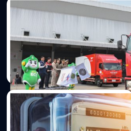
03/05/2023
เริ่มแล้ว! ภารกิจขนส่งบัตรเลือกตั้งล่วงหน้าใน
ประเทศ คุมเข้มความปลอดภัยทุกเส้นทาง
กกต. ร่วมกับสำนักงานตำรวจแห่งชาติ และ บริษัท ไปรษณีย์
ไทย จำกัด เริ่มปล่อยขบวนรถขนส่งบัตรเลือกตั้งล่วงหน้าไปยัง
เขตเลือกตั้งทั่วประเทศ
วาณิชชา สายเสมา
| 1192 days ago
Read More
28/04/2023
กกต. ตีกลับหนังสือรัฐบาล ของบฯ ช่วยค่าไฟ
เหตุเอกสารไม่ครบตามกฎหมาย