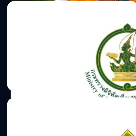
18/06/2023
ก้าวไกลประกาศ 5 นโยบายกระทรวงดิจิทัล
หนึ่งในนั้นคือยุบศูนย์ต่อต้านข่าวปลอม!
พรรคก้าวไกล โพสต์ชู 5 นโยบาย เปลี่ยนกระทรวงดิจิทัลฯ
เปลี่ยนอนาคตประเทศไทย โดยไฮไลต์สำคัญประกาศยุบศูนย์
ต่อต้านข่าวปลอม ประเทศไทย
วาณิชชา สายเสมา
| 1146 days ago
Read More
25/05/2023
กกต. เผยผลเลือกตั้ง 2566 อย่างไม่เป็น
ทางการ – ส.ส. ของก้าวไกลเหลือ 151 คน