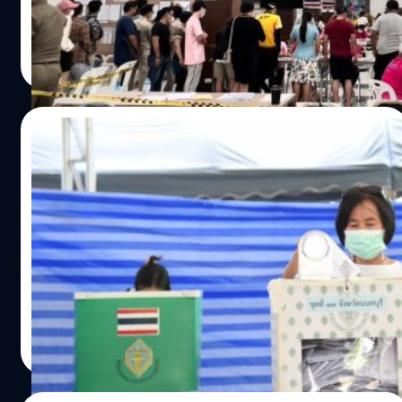
วาณิชชา สายเสมา
| 1187 days ago
Read More
07/05/2023
กกต. แจงยิบ! เลือกตั้งล่วงหน้าปัญหาเพียบ
แต่แก้ไขได้ เผยภาพรวมเรียบร้อยดี
นายแสวง บุญมี เลขาธิการคณะกรรมการการเลือกตั้ง (กกต.)
แถลงสรุปภาพรวมการจัดการเลือกตั้งล่วงหน้า วันที่ 7
พฤษภาคม 2566 รับปัญหาเพียบ แต่แก้ไขได้
วาณิชชา สายเสมา
| 1188 days ago
Read More