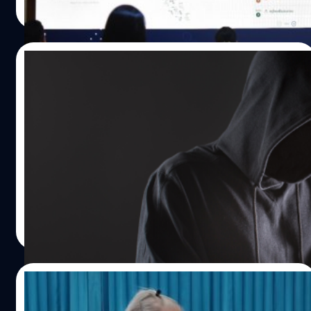
วิเคราะห์และการบริหารข้อมูลขนาดใหญ่ภาครัฐ(สวข.) แถลง
Read More
ถึงระบบรายงานผลการเลือกตั้ง ส.ส. ปี 2566 อย่างไม่เป็น
ทางการ(ECT REPORT) ว่า ระบบการรายงานข้อมูลโดยจัดแบ่ง
เป็น 3 ส่วน ได้แก่ 1. ภาพรวมการนับคะแนนทั้งประเทศ 2.ผล
10/05/2023
เลือกตั้งระดับเขตจังหวัด3.ผลเลือกตั้งรายพรรคที่มีคะแนนนำ
5 พรรค รวมถึงข้อมูลคะแนนบัญชีรายชื่อพร้อมประมวลผล
กกต. จับมือพันธมิตรเฝ้าระวังระบบเลือกตั้งถูก
เป็นเปอร์เซ็นต์ ว่าผลการนับคะแนนมีความคืบหน้ามากน้อยแค่
โจมตีทางไซเบอร์
ไหน โดยคาดว่าคะแนนเเรกที่จะรายงานได้ ช่วงประมาณ
19.00 น. มีการอัพเดตข้อมูล หลังจากกรรมการประจำหน่วย
สำนักงานคณะกรรมการการเลือกตั้ง (กกต.) จัดตั้งศูนย์ปฏิบัติ
เลือกตั้งมีการติดใบรายงานผลการนับคะแนนส.ส แบบแบ่งเขต
การเฝ้าระวังและตอบสนองภัยคุกคามทางไซเบอร์สำหรับ
เลือกตั้ง (ส.ส.5/18) ที่หน้าหน่วยเลือกตั้ง และถ่ายภาพส่งให้
ระบบเลือกตั้ง (ศซล.) เฝ้าระวังระบบที่เกี่ยวข้องกับเลือกตั้ง
เจ้าหน้าที่ทำการบันทึกข้อมูลเข้ามาในถังข้อมูล ก็จะมีการนำมา
ของ กกต.
ประมวลผลเพื่อรายงาน ซึ่งยอมรับว่า เป็นระบบที่จัดทำโดยเจ้า
วาณิชชา สายเสมา
| 1185 days ago
หน้าที่ หลายคนอาจจะกังวลเรื่องของความผิดพลาด ซึ่ง
Read More
แน่นอนว่าเกิดขึ้นได้ ก็มีการจัดเจ้าหน้าที่บันทึกข้อมูล 1 ชุดมี 2
คน…
08/05/2023
กกต. สรุปผู้ใช้สิทธิเลือกตั้งล่วงหน้าในเขต –