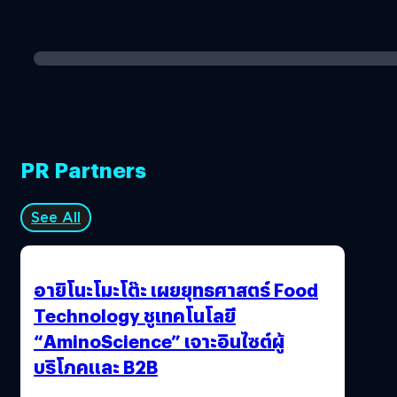
PR Partners
See All
อายิโนะโมะโต๊ะ เผยยุทธศาสตร์ Food
Technology ชูเทคโนโลยี
“AminoScience” เจาะอินไซต์ผู้
บริโภคและ B2B