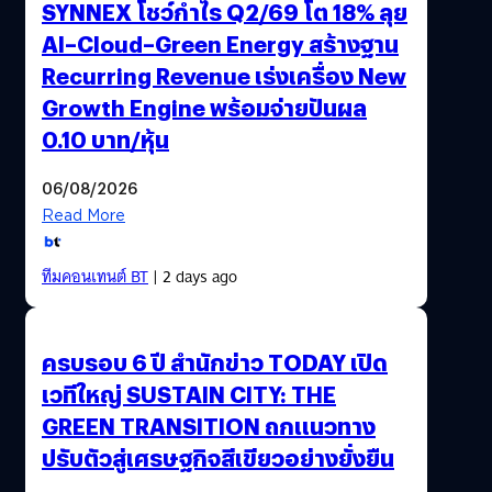
SYNNEX โชว์กำไร Q2/69 โต 18% ลุย
AI–Cloud–Green Energy สร้างฐาน
Recurring Revenue เร่งเครื่อง New
Growth Engine พร้อมจ่ายปันผล
0.10 บาท/หุ้น
06/08/2026
Read More
ทีมคอนเทนต์ BT
| 2 days ago
ครบรอบ 6 ปี สำนักข่าว TODAY เปิด
เวทีใหญ่ SUSTAIN CITY: THE
GREEN TRANSITION ถกแนวทาง
ปรับตัวสู่เศรษฐกิจสีเขียวอย่างยั่งยืน