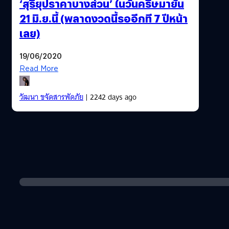
‘สุริยุปราคาบางส่วน’ ในวันครีษมายัน
21 มิ.ย.นี้ (พลาดงวดนี้รออีกที 7 ปีหน้า
เลย)
19/06/2020
Read More
วัฒนา ขจัดสารพัดภัย
| 2242 days ago