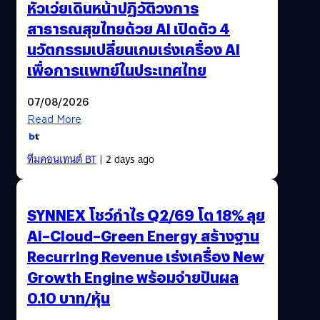
หัวเว่ยเดินหน้าปฏิวัติวงการ
สาธารณสุขไทยด้วย AI เปิดตัว 4
นวัตกรรมเปลี่ยนเกมเร่งเครื่อง AI
เพื่อการแพทย์ในประเทศไทย
07/08/2026
Read More
ทีมคอนเทนต์ BT
| 2 days ago
SYNNEX โชว์กำไร Q2/69 โต 18% ลุย
AI–Cloud–Green Energy สร้างฐาน
Recurring Revenue เร่งเครื่อง New
Growth Engine พร้อมจ่ายปันผล
0.10 บาท/หุ้น