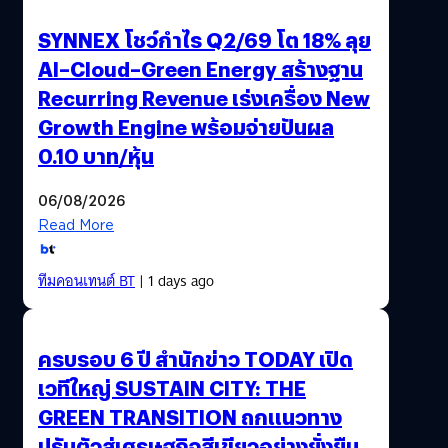
SYNNEX โชว์กำไร Q2/69 โต 18% ลุย
AI–Cloud–Green Energy สร้างฐาน
Recurring Revenue เร่งเครื่อง New
Growth Engine พร้อมจ่ายปันผล
0.10 บาท/หุ้น
06/08/2026
Read More
ทีมคอนเทนต์ BT
| 1 days ago
ครบรอบ 6 ปี สำนักข่าว TODAY เปิด
เวทีใหญ่ SUSTAIN CITY: THE
GREEN TRANSITION ถกแนวทาง
ปรับตัวสู่เศรษฐกิจสีเขียวอย่างยั่งยืน