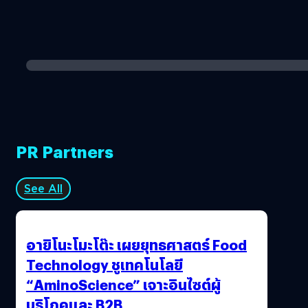
PR Partners
See All
อายิโนะโมะโต๊ะ เผยยุทธศาสตร์ Food
Technology ชูเทคโนโลยี
“AminoScience” เจาะอินไซต์ผู้
บริโภคและ B2B