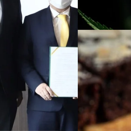
แต่ก็มีการเปิดเผยว่าวิลสัน แอน
แผนปัจจุบันใช้ไม่ได้ผลกับเขา
ทีมคอนเทนต์ BT
| 1499 days 
Read More
13/06/2022
‘กรมอนามัย’ ออกประกา
ต่อเมนู
วันที่ 13 มิถุนายน 2565 นายแพ
กระทรวงสาธารณสุข ประกาศป
เมื่อวันที่ 9 มิถุนายน 2565 ท
อนามัยว่าด้วยเรื่องการนำใบ
วาณิชชา สายเสมา
| 1515 day
Read More