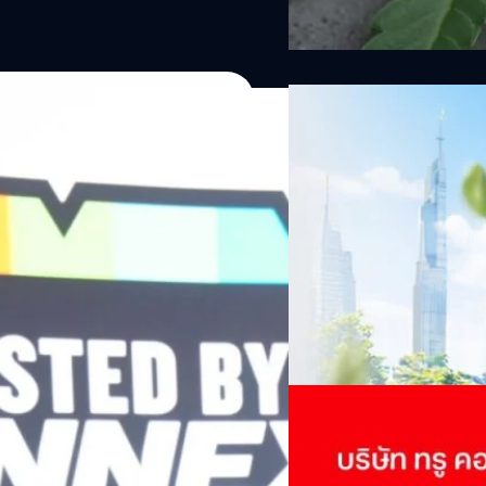
06/08/2026
ครบรอบ 6 ปี สำนักข่
TRANSITION ถกแนวทางป
เนื่องในโอกาสครบรอบ 6 ปี ส
เปลี่ยนมุมมองเกี่ยวกับการเปล
Green Energy สร้างฐาน
ประยุกต์ใช้ได้จริง จากผู้แทน
ine พร้อมจ่ายปันผล 0.10
ประเทศไทยควรปรับตัวอย่างไร ? 
ทั้งในมิติของภาครัฐ ภาคธุรกิ
รดำเนินงานแข็งแกร่ง กำไรสุทธิ
รัตนาภรณ์ ศรีนวลจันทร์
| 12 h
เศรษฐกิจ ปรับห่วงโซ่คุณค่า แล
ากช่วงเดียวกันของปีก่อน สูงกว่าการ
โดย ศาสตราจารย์ ดร. ยศชนัน 
Read More
วิทยาศาสตร์ วิจัยและนวัตกรร
กาล 0.10 บาทต่อหุ้น โดยกำหนดวันที่
สามารถนำ Green Tech มาใช้เพ
04/08/2026
นผลวันที่
วรรธน์ นิลกิจศรานนท์ รองประ
True เผยผลประกอบการ
พันล้าน