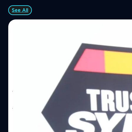
See All
06/08/2026
ทีมคอนเทนต์ BT
| 7 hours ago
Read More
SYNNEX โชว์กำไร Q2/69 โต 18% ลุย AI–Cloud–
Recurring Revenue เร่งเครื่อง New Growth Eng
บาท/หุ้น
บริษัท ซินเน็ค (ประเทศไทย) จำกัด (มหาชน) หรือ SYNNEX โชว์ผลกา
ไตรมาส 2 และงวด 6 เดือนแรกของปี 2569 เติบโต 17.8% และ 17.7% จ
เติบโตของรายได้อย่างมีนัยสำคัญ พร้อมประกาศจ่ายเงินปันผลระหว่าง
ไม่ได้รับสิทธิปันผล (XD) วันที่ 19 สิงหาคม 2569 และกำหนดจ่ายเงินปั