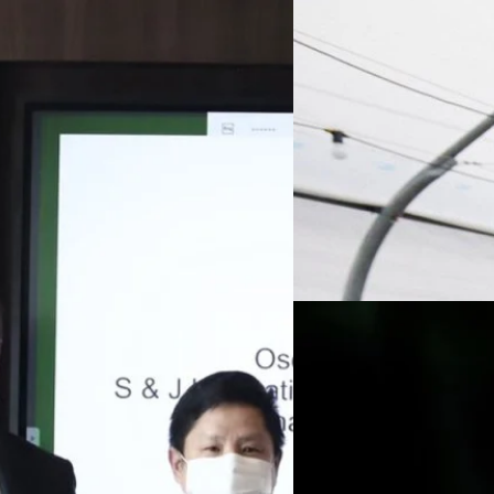
18/08/2022
“ไทยลีฟ” เปิดโรดแม็ปส
สำอาง อาหารเสริม เครื
บริษัท ไทย ลีฟ ไบโอเทคโนโลยี
ประเทศไทย โชว์เป้าหมายการยก
ารแข่งขันตลาดกัญชงด้วย
เพื่อพัฒนาสายพันธุ์และเมล็ด
การยกระดับให้เป็นสายพันธุ์ไทย
พร้อมเผยเตรียมผลิตและจัดจำหน่
ผลิตและสกัดสาร CBD จากกัญชงของ
ทีมคอนเทนต์ BT
| 1449 days 
และกลุ่มเวชสำอาง รวมถึงการผลิ
กกัญชง ในกลุ่มอาหารเสริม และ
สารประกอบราว 40 ชนิด ทั้งนี้ 
Read More
ฒน์” ได้แก่ บริษัท โอสถ อินเตอร์ แลบ
ฟาร์มาซูติคอลที่มีกัญชงเป็
ภัณฑ์เสริมอาหาร และบริษัท เอส
 ผู้ผลิตผลิตภัณฑ์เพื่อความงามด้วย
29/06/2022
ด้านการวิจัย พัฒนาผลิตภัณฑ์ที่มี
ชายนิวซีแลนด์ถูกตัดสิ
เตรียมนำร่องจำหน่ายในช่วงต้นปี
ปวดเรื้อรังของเขา
กัญชาในหลาย ๆ ประเทศถึงจะแม้ถ
นิวซีแลนด์ถูกตัดสินจำคุกเนื่อ
ข่าว New Zealand Herald ราย