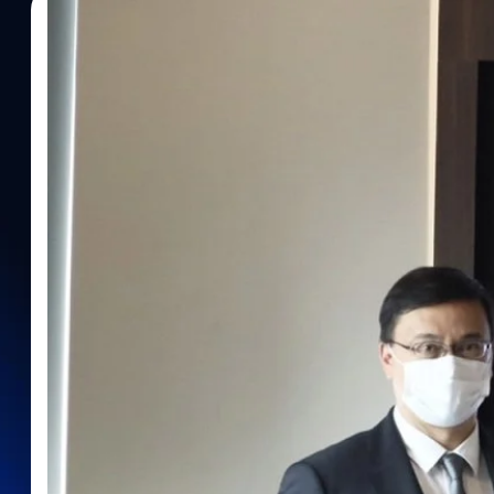
06/09/2022
ทีมคอนเทนต์ BT
| 1430 days ago
Read More
‘ไทยลีฟ’ ผนึก ‘โอเอสไอ – เอสแอนด์เจ’ กระตุ้นก
สารสกัด CBD คุณภาพสูง
บริษัท ไทยลีฟ ไบโอเทคโนโลยี จำกัด ผู้ประกอบการธุรกิจด้านการ
ประเทศไทย เดินหน้าแผนผลิตและจำหน่ายผลิตภัณฑ์สารสกัด CBD จา
กลุ่มเวชสำอาง ผ่านความร่วมมือกับ 2 ผู้นำธุรกิจชั้นนำในเครือ “สหพั
บอราทอรีส์ จากัด หรือ OSI ผู้เชี่ยวชาญด้านเวชภัณฑ์ทางยาและผลิต
แอนด์ เจ อินเตอร์เนชั่นแนล เอนเตอร์ ไพรส์ จากัด (มหาชน) หรือ S&J
นวัตกรรมและความปลอดภัย เพื่อยกระดับศักยภาพธุรกิจให้แข็งแกร่งใน
ส่วนผสมหรือส่วนประกอบของกัญชงและน้ามันกัญชงเกรดพรีเมียม โดย
2566