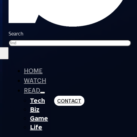
Search
HOME
WATCH
READ
Tech
CONTACT
Biz
Game
Life