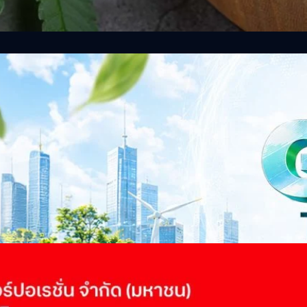
าว TODAY เปิดเวทีใหญ่ SUSTAIN CITY: THE GREEN
รับตัวสู่เศรษฐกิจสีเขียวอย่างยั่งยืน
ำนักข่าว TODAY จัดงาน SUSTAIN CITY: THE GREEN TRANSITION เวทีแลก
ี่ยนผ่านสู่เศรษฐกิจและสังคมสีเขียว พร้อมนำเสนอแนวทางที่สามารถนำไป
ภาครัฐ ภาคธุรกิจ และผู้เชี่ยวชาญในหลากหลายสาขา ผ่านประเด็นสำคัญว่า
เพื่อเดินหน้าสู่ความยั่งยืนและบรรลุเป้าหมาย Net Zero อย่างเป็นรูปธรรม
จ การเงิน และพลังงาน Green Transitioning: Shifting Systemพลิกโครงสร้าง
ours ago
ะเชื่อมโยงนโยบายกับเทคโนโลยี เพื่อขับเคลื่อนประเทศไทยสู่เศรษฐกิจสีเขียว
วงศ์สวัสดิ์รองนายกรัฐมนตรีและรัฐมนตรีว่าการกระทรวงการอุดมศึกษา
ม Green Transitioning: Decarbonize Unlockร่วมสำรวจแนวทางที่ภาคธุรกิจ
ื่อลดการปล่อยคาร์บอน และเดินหน้าสู่เป้าหมาย Net Zero พบกับ คุณปัณ
ธานกรรมการบริหาร ฝ่ายวิศวกรรมโครงสร้างบริษัท…
 Q2/2569 กำไรสุทธิ 6.6 พันล้านบาท จ่ายปันผล 5.2