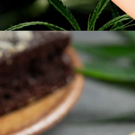
ดรูว์ ฮาวเวิร์ดพัฒนาสายพันธุ์ของต้นกัญชา ได้อย่างไร เพราะเขาเชื่อว่ายา
ago
ศควบคุมการปรุงเมนูกัญชาเพื่อจำหน่าย ชี้ 1-2 ใบก็พอ
ทย์สุวรรณชัย วัฒนายิ่งเจริญชัย อธิบดีกรมอนามัย เปิดเผยว่า ภายหลังที่
ลดล็อกกัญชาออกจากยาเสพติดประเภท 5 ตามพระราชบัญญัติยาเสพติด
ี่ผ่านมานั้น เพื่อความปลอดภัยของผู้บริโภค กรมอนามัยจึงได้ออกประกาศกรม
กัญชา มาใช้ในการทำ ประกอบ หรือปรุงอาหารในสถานประกอบกิจการอาหาร
s ago