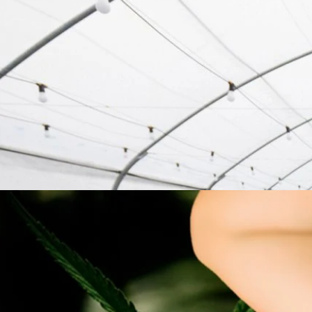
ู่ผู้นำ “กัญชง” ครบวงจรในเอเชีย ปั้น 3 โปรดักส์ “เวช
่องดื่ม”
 จำกัด ผู้นำธุรกิจด้านการผลิตและสกัดสาร CBD จากกัญชงรุ่นใหม่ของ
ระดับตลาดกัญชงอย่างครบวงจร โดยมีการวิจัยร่วมกับมหาวิทยาลัยคอร์เนลล์
พันธุ์กัญชงให้มีความโดดเด่นทั้งด้วยความเหมาะสมกับสภาพอากาศในเมืองไทย
ที่เกษตรกรสามารถเข้าถึงได้ การสกัดที่ให้ค่าสาร CBD ที่สูงถึงร้อยละ 25-26
ายผลิตภัณฑ์ 3 กลุ่มแรกในปี 2023 ได้แก่ กลุ่มเครื่องดื่ม กลุ่มอาหารเสริม
ago
ตและจำหน่ายกลุ่มผลิตภัณฑ์ยา ซึ่งปัจจุบันมีสูตรยาที่มีกัญชงเป็น
ได้วางเป้าส่วนแบ่งทางการตลาดไว้ที่ร้อยละ 10 พร้อมขยายสู่ผู้นำของตลาด
นส่วนประกอบของเอเชียในอนาคต
นจำคุกหลังปลูกกัญชาสายพันธุ์เฉพาะ เพื่อรักษาอาการ
ูกกฏหมายแต่ก็ไม่ได้เสรีขนาดนั้น เมื่อวิลสัน แอนดรูว์ ฮาวเวิร์ด ชายชาว
งจากปลูกกัญชาสายพันธุ์ของตนเอง เพื่อช่วยบรรเทาความเจ็บปวดเรื้อรัง สำนัก
งานว่า ถึงแม้อาการบาดเจ็บของเขาจะไม่ถูกเปิดเผยระหว่างการพิจารณาคดี