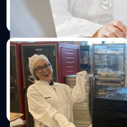
เชื่อว่าเวลาไปหาหมอ นอกจากการบอกอาการที่เป็นแล้ว หลาย
อาการทั่วไป แต่ลักษณะหรือรูปแบบของอาการอาจมีจุด
คนมักนั่งอ้ำ ๆ อึ้ง ๆ ไม่รู้จะถามอะไร บ้างก็ไม่กล้าคุยกับหมอ
สังเกตให้คุณพอรู้ตัวได้บ้าง 1. อาการเหนื่อยล้าอ่อนเพลีย
ทั้งที่เวลานี้เป็นช่วงเวลาสำคัญที่คุณควรรู้ข้อมูลเกี่ยวกับการ
ภูษิต เรืองอุดมกิจ
| 1296 days ago
เซลล์มะเร็งเป็นเซลล์ที่มีการเติบโตแบบผิดปกติ เมื่อเซลล์นี้เริ่ม
เจ็บป่วยให้ได้มากที่สุด ซึ่งอาจจะช่วยให้คุณหายได้เร็วขึ้น อีก
Read More
ก่อตัวในร่างกาย มะเร็งจะดึงสารอาหารไปสู่เซลล์ที่ผิดปกติ
ทั้งบางคนต้องลางานมาพบหมอหรือใช้เวลารอเป็นเวลานาน
มากขึ้นจนอาจทำให้อวัยวะส่วนอื่น ๆ ได้รับสารอาหารน้อยลง
บทความนี้ได้รวบรวมวิธีที่จะช่วยให้การไปหาหมอของคุณใน
หรือเสียเลือดจากการมีเลือดออกภายใน โดยอาการเหนื่อยล้า
แต่ละครั้งมีคุ้มค่าคุ้มเวลามากยิ่งขึ้น 4 วิธีที่คุณควรทำเมื่อไป
09/12/2021
จากโรคมะเร็งไม่เหมือนกับความเหนื่อยทั่วไป อย่างเหนื่อยจาก
หาหมอ หากคุณไปพบหมอ วิธีต่อไปนี้จะช่วยให้คุณได้ข้อมูลที่
การทำงานหรือการออกกำลังกาย แต่จะทำให้รู้สึกอ่อนเพลีย
ละเอียด ปลอดภัย และอาจหายจากอาการป่วยได้เร็วขึ้น 1.
สู่ความยิ้มเยิ้มอันไกลโพ้นนน บริษัทกัญชาผลิต
ผิดปกติ ไม่มีเรี่ยวแรงจนไม่อยากทำอะไร นอนพักก็ไม่หาย
เตรียมข้อมูลให้พร้อม หลายครั้งที่พอเจอหน้าหมอแล้วเราก็ลืม
‘บราวนี THC’ ก้อนใหญ่ที่สุดในโลก ร่วมฉลอง
นอนเยอะผิดปกติ ซึ่งหากคุณมีอาการเหนื่อยล้าอ่อนเพลีย
เรื่องที่จะถามไปเสียอย่างนั้น วิธีที่ง่ายที่สุดคือจด ซึ่งเราขอ
วันบราวนีแห่งชาติ!
ติดต่อกัน แล้วไม่ดีขึ้น หรือความอ่อนเพลียส่งผลต่อการใช้
แนะนำให้คุณจดสิ่งต่อไปนี้ก่อนไปเจอหมอ พร้อมกับเล่าสิ่งที่
ริษัทผลิตกัญชาเพื่อการผ่อนคลายและนันทนาการ 'มาริเมด'
ชีวิตและการทำงาน นั่นเป็นสัญญาณว่าคุณควรไปหาหมอได้
จดมาให้หมอฟัง 2. คำถามสำคัญที่ต้องถาม แม้ว่าโดยส่วน
(MariMed Inc.) ร่วมฉลอง 'วันบราวนีแห่งชาติ' ของ
แล้ว 2. น้ำหนักลดโดยไม่รู้สาเหตุ หากจู่ ๆ น้ำหนักคุณลดลง
มากหมอสามารถวินิจฉัยและให้ข้อมูลของโรคได้เป็นอย่างดีอยู่
สหรัฐอเมริกา ด้วยการผลิตบราวนีขนาดใหญ่ที่สุดในโลก และ
โดยไม่รู้สาเหตุ อย่าเพิ่งดีใจว่าผอมโดยไม่ต้องออกกำลังกาย
แล้ว แต่ลิสต์คำถามด้านล่างนี้จะช่วยให้คุณได้ข้อมูลที่มากขึ้น
นี่สำคัญคือ บราวนีก้อนนี้มีส่วนผสมของ สารสกัดจากกัญชา
เพราะอาจเป็นสัญญาณของโรคมะเร็งได้…
3. พูดความจริง ไลฟ์สไตล์ของคนเราหลากหลายรูปแบบ ซึ่ง
ด้วย เท่ากับว่าบราวนีก้อนนี้เป็นบราวนีผสมกัญชาที่ก้อนใหญ่
ประภาส อยู่เย็น
| 1701 days ago
บางครั้งไลฟ์สไตล์ก็อาจเพิ่มความเสี่ยงของปัญหาสุขภาพบาง
ที่สุดและมีปริมาณสาร THC มากที่สุดเท่าที่เคยมีมา
Read More
อย่างได้ด้วย ซึ่งเวลาที่ไปหาหมอ บางคนอาจจะไม่กล้าหรือ
รู้สึกอายที่จะพูดเรื่องบางเรื่อง หรือตอบคำถามบางคำถามต่อ