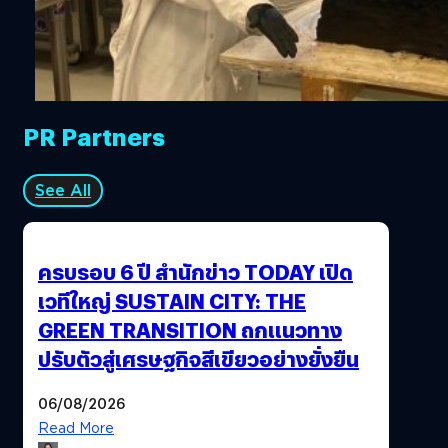
คนแปลกหน้า โดยเฉพาะเรื่องเพศและการใช้สารเสพติด หรือ
คนที่มีโรคประจำตัว อย่างคนเป็นโรคตับที่แอบดื่มเหล้า คนเป็น
โรคปอดที่แอบสูบบุหรี่ทั้งที่หมอห้าม หรือผู้สูงอายุที่ไม่ได้ใช้ยา
ตามที่หมอบอก แต่ไม่กล้าบอกความจริงเพราะกลัวหมอดุ ส่ง
ผลให้ผลการวินิจฉัยอาจผิดเพี้ยนและไม่ได้คำตอบที่แน่ชัด
ทำให้การรักษาไม่ตรงจุด สิ่งที่น่ากังวลคือโรคบางโรคหาก
PR Partners
ปล่อยทิ้งไว้โดยที่ไม่ได้รับการรักษาอย่างถูกต้องก็อาจทำให้
อาการเรื้อรังและรุนแรงขึ้นกว่าเดิมได้ ด้วยเหตุผลนี้การตอบ
See All
คำถามของหมออย่างตรงไปตรงมาคงจำเป็นต่อการรักษา
อย่างยิ่ง และเชื่อเถอะว่าหมอเคยได้ยินมาหมดแล้ว 4. ถามซ้ำ
ให้มั่นใจ การไปโรงพยาบาลที่มีคนไข้หนาแน่น หมออาจจำเป็น
ครบรอบ 6 ปี สำนักข่าว TODAY เปิด
ต้องจำกัดเวลาในการให้บริการ ซึ่งอาจทำให้ทุกอย่างดูเร็วไป
เวทีใหญ่ SUSTAIN CITY: THE
หมด…
GREEN TRANSITION ถกแนวทาง
ปรับตัวสู่เศรษฐกิจสีเขียวอย่างยั่งยืน
06/08/2026
Read More