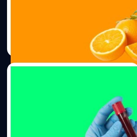
เรามักจะพูดกันเสมอว่าให้กินวิตามินซีเยอะ ๆ และบ่อย ๆ
เพราะช่วยป้องกันโรคหวัดได้ แต่ในความเป็นจริงแล้ว เรื่องนี้
อาจเป็นความเข้าใจที่คลาดเคลื่อนและทำให้หลายคนเข้าใจ
ผิดว่าการได้รับวิตามินซีสามารถช่วยป้องกันโรคหวัดได้ Hack
for Health จะมาแฮกเรื่องนี้ให้คุณเข้าใจกันมากขึ้น ประโยชน์
ภูษิต เรืองอุดมกิจ
| 1147 days ago
ของวิตามินซี วิตามินซีหรือกรดแอสเคอร์บิก (Ascorbic Acid)
Read More
เป็นสารอาหารสำคัญที่ร่างกายควรได้รับเป็นประจำทุกวัน ซึ่ง
ข้อมูลทางวิทยาศาสตร์พบว่าการได้รับวิตามินซีในปริมาณที่
เหมาะสมอาจส่งผลดีต่อสุขภาพในด้านต่อไปนี้ สรรพคุณที่แท้
26/05/2023
จริงของวิตามินซีต่อโรคหวัด อย่างที่ได้บอกไปตั้งแต่ชื่อเรื่อง
ว่าการกินวิตามินซีไม่ได้ช่วยป้องกันหวัด แต่นั่นไม่ได้ไม่ความ
รู้ยัง? ประกันสังคมตรวจสุขภาพได้ฟรี 14
ว่าการวิตามินซีไม่มีประโยชน์ และหากได้รับเยอะไปอาจทำให้
รายการ
ปวดท้องและท้องเสียได้ ก่อนเลยอื่นเราไปดูกันก่อนว่าทำไม
คนถึงเข้าใจว่ากินวิตามินซีนั้นป้องกันโรคหวัดได้ วิตามินซีช่วย
สิทธิประกันสังคมเป็นสิทธิพื้นที่ฐานที่พนักงานออฟฟิศและคน
เสริมสร้างภูมิคุ้มกัน ซึ่งมีการศึกษาหลายชิ้นที่พบว่าการได้รับ
ทำงานส่วนใหญ่มีกัน แต่ที่หลายคนอาจไม่รู้มาก่อนคือ
วิตามินซีอย่างเหมาะสมช่วยเสริมสร้างภูมิต้านทานของร่างกาย
นอกจากค่ารักษาพยาบาลแล้ว ผู้ประกันตนสามารถเข้ารับการ
ในการต่อสู้กับเชื้อโรคและบรรเทาโรคอื่น ๆ ที่เกี่ยวกับระบบ
ตรวจสุขภาพประจำปีได้ฟรีด้วย การตรวจสุขภาพประจำปีจะ
ภูมิคุ้มกันได้จริง อย่างโรคภูมิแพ้ แต่ข้อสรุปของการศึกษา
ช่วยให้รู้การเปลี่ยนแปลงของร่างกายเราได้มากขึ้น ซึ่งสะท้อน