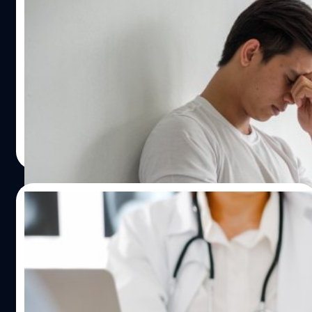
เลือด (Complete Blood Count: CBC) จะช่วยบอกปริมาณ
สัปดาห์จากอาหารและน้ำดื่ม ซึ่งชวนให้หลายคนรู้สึกกังวลถึง
สัญญาณโรคมะเร็งเป็นแบบไหน และเมื่อไหร่ถึง
และลักษณะของเม็ดเลือดทั้งสามชนิด…
ผลกระทบต่อสุขภาพ เพราะภาพจำเกี่ยวกับพลาสติกของคน
ควรไปหาหมอ
ส่วนใหญ่คือสารเคมีหรือสิ่งของที่ใช้ภายนอก หากสิ่งเหล่านั้น
เข้าสู่ร่างกายก็อาจเป็นอันตรายได้ แต่จริง ๆ แล้วเป็นอย่างนั้น
โรคมะเร็ง (Cancer) โรคร้ายที่คร่าชีวิตของผู้ทั่วโลกเป็นอันดับ
จริงหรือ? บทความนี้ Hack for Health จะมาแฮกเรื่องนี้กัน!
ต้น ๆ แม้ว่าโรคมะเร็งหลายชนิดสามารถรักษาได้เมื่อตรวจพบ
ไมโครพลาสติก < 5 มิลลิเมตร นาโนพลาสติก = 1–1000 นาโน
เร็ว แต่หลายคนน่าจะทราบดีว่าโรคนี้มักคืบคลานและเติบโต
เมตร PM2.5 < 2.5 ไมโครเมตร นาโนเมตร < ไมโครเมตร <
ในร่างกายโดยที่เราไม่รู้ตัว หลายครั้งที่เราเห็นข่าวหรือพบว่า
มิลลิเมตร < เซนติเมตร ข้อเท็จจริงเรื่องปัญหาสุขภาพจาก
คนที่รู้จักจู่ ๆ ตรวจพบมะเร็งระยะที่ 4 โดยไม่มีอาการเจ็บป่วย
ภูษิต เรืองอุดมกิจ
| 1282 days ago
ไมโครพลาสติก นักวิทยาศาสตร์รู้จักกับไมโครพลาสติกมา
ที่ชัดเจนแสดงให้เห็น ซึ่งในระยะนี้รักษาให้หายขาดได้น้อย
Read More
นานแล้ว แต่ในตั้งแต่ปี 2019…
มาก ส่วนใหญ่ทำได้เพียงรักษาเพื่อประคับประคองอาการ
เท่านั้น เป็นสถานการณ์ที่กัดกินจิตใจและลดทอนคุณภาพชีวิต
ของผู้ป่วยและคนใกล้ตัวได้เกินจินตนาการ การสังเกตอาการที่
18/01/2023
อาจเป็นสัญญาณของโรคมะเร็งจึงเป็นเรื่องสำคัญมาก เพราะ
อาการเจ็บป่วยเล็ก ๆ น้อย ๆ แบบไม่มีที่มาที่ไปชนิดที่คุณอาจ
4 วิธีที่คุณควรทำเมื่อไปหาหมอ ที่อาจช่วยให้
ไม่ได้ใส่ใจ อาจหมายถึงความสุขและชีวิตของคุณ เพื่อให้คุณ
คุณหายเร็วขึ้น
รู้ทันอาการของโรคนี้มากขึ้น Hack for Health ได้รวบรวม
อาการที่อาจเป็นสัญญาณของโรคมะเร็งมาให้คุณแล้ว
การเจ็บป่วยเป็นเรื่องธรรมชาติ แต่ปฏิเสธไม่ได้ว่าพอป่วยแล้ว
สัญญาณโรคมะเร็งเป็นแบบไหน เมื่อไหร่ควรไปหาหมอ
ไม่ว่าใครก็อยากหายเร็ว ๆ ซึ่งการไปหาหมอก็เป็นวิธีที่ดี แต่
สัญญาณของโรคมะเร็งอาจเป็นการเจ็บป่วยที่ดูเหมือนจะเป็น