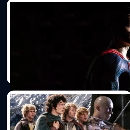
25/10/2022
“ผมกลับมาแล้ว” Henry Cavill ปล่อยคลิป
คอนเฟิร์ม กลับมารับบทซูเปอร์แมนอย่าง
แน่นอน
เฮนรี คาวิลล์ (Henry Cavill) ปล่อยคลิปยืนยันอย่างเป็น
ทางการผ่าน Instagram ว่า เขาจะกลับมารับบทซูเปอร์แมน
(Superman) ใน 'Man Of Steel 2' อย่างแน่นอน
ประภาส อยู่เย็น
| 1384 days ago
Read More
19/10/2022
ปี 2022 นี่เป็นปีแห่งการ Reunion จริง ๆ นะ:
10 โมเมนต์รียูเนียนน่าประทับใจของฮอลลีวูด