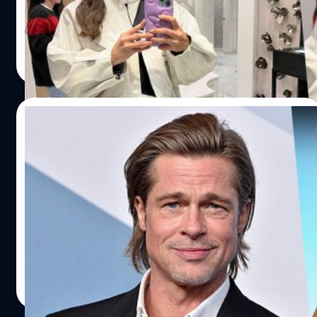
เล่น Instagram ด้วยตัวเองอีกครั้งหลังจากหยุดเล่นไปกว่า 4 ปี
ประภาส อยู่เย็น
| 1301 days ago
Read More
20/12/2022
ลือ Brad Pitt ซุ่มปลูกต้นรักกับนักธุรกิจสาว
หลังเผชิญข่าวฉาวถูกอดีตภรรยาฟ้องร้อง
ลือ แบรด พิตต์ (Brad Pitt) คบหากับหวานใจคนใหม่ อีเนส
เดอ รามอน (Ines de Ramon) สาวสวยวัย 30 ปี ดีกรีรอง
ประธานแบรนด์เครื่องประดับ หลังเผชิญมรสุมฟ้องร้องจาก
อดีตภรรยา
ประภาส อยู่เย็น
| 1328 days ago
Read More