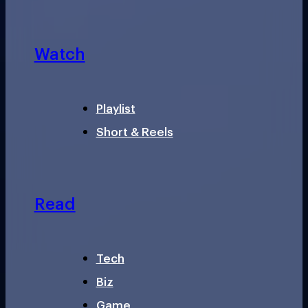
Watch
Playlist
Short & Reels
Read
Tech
Biz
Game