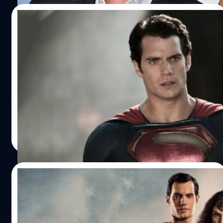
15/12/2022
Henry Cavill จะไม่ได้กลับมาเป็น Superman
ตามแผน DCU ของผู้บริหารใหม่
เฮนรี คาวิลล์ (Henry Cavill) ประกาศผ่าน Instagram จะไม่ได้
กลับมารับบท ซูเปอร์แมน (Superman) เหตุเพราะไม่
สอดคล้องกับแผน DCU ของสองผู้บริหารใหม่
ประภาส อยู่เย็น
| 1333 days ago
Read More
08/12/2022
สถานการณ์หลังสั่งยุบ ‘Wonder Woman 3’
ลือ หรือ Henry Cavill อาจไม่ได้กลับมาเป็น