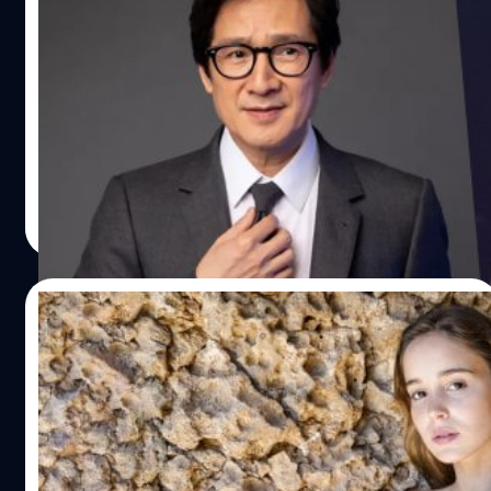
Ke Huy Quan เผย Steven Spielberg ยังส่ง
ของขวัญคริสต์มาสให้ตลอด 38 ปี หลังร่วม
งานใน ‘Indiana Jones 2’
คีฮุยควน (Ke Huy Quan) อดีตนักแสดงเด็กจากหนัง
‘Indiana Jones and the Temple of Doom’ ที่ฉายในปี 1984
เผย สตีเวน สปีลเบิร์ก (Steven Spielberg) ยังคงส่งของขวัญค
ริสมาสต์มาให้เขาตลอด 38 ปีจนถึงตอนนี้
ประภาส อยู่เย็น
| 1362 days ago
Read More
11/11/2022
รู้จักกับ Alba Baptista ดาราสาวหวานใจวัยละ
อ่อนของพ่อหมี Chris Evans
เปิด 10 เรื่องน่ารู้ของ อัลบา แบปติสตา (Alba Baptista) นัก
แสดงชาวโปรตุเกส เจ้าของหัวใจคนปัจจุบันของพ่อหมี คริส อี
แวนส์ (Chris Evans)