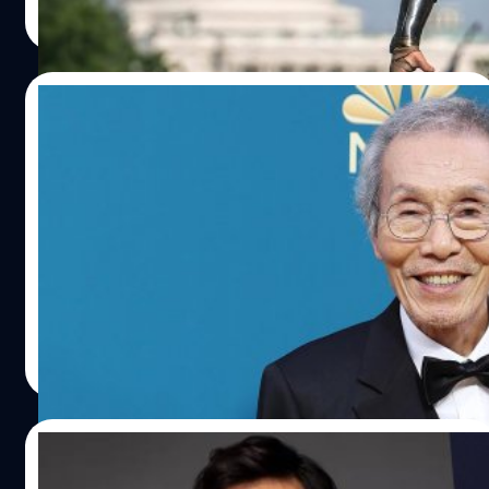
Read More
26/11/2022
ศาลเกาหลีใต้สั่งฟ้อง ‘โอยองซู’ นักแสดงซีรีส์
ดัง ‘Squid Game’ ข้อหาประพฤติผิดทางเพศ
อัยการเกาหลีใต้สั่งฟ้อง โอยองซู (O Yeong-su) นักแสดงรุ่น
ใหญ่ จากซีรีส์ดัง 'Squid Game' ในข้อหาประพฤติผิดทางเพศ
เจ้าตัวปฏิเสธทุกข้อกล่าวหา
ประภาส อยู่เย็น
| 1352 days ago
Read More
16/11/2022