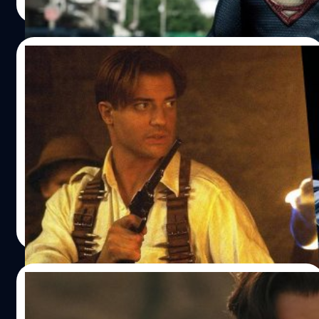
Read More
13/10/2022
Brendan Fraser คอมเมนต์หนัง ‘The
Mummy’ เวอร์ชัน Tom Cruise เจ๊งเพราะ
‘ขาดความสนุก’
เบรนแดน เฟรเซอร์ (Brendan Fraser) ให้สัมภาษณ์คอมเมนต์
The Mummy ฉบับ ทอม ครูซ (Tom Cruise) ที่ไม่ประสบความ
สำเร็จเพราะตัวหนังขาดความสนุก
ประภาส อยู่เย็น
| 1395 days ago
Read More
23/09/2022
Brendan Fraser เผยประสบการณ์เฉียดตาย