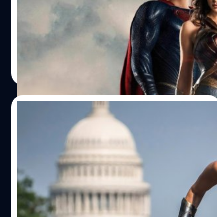
Superman
สถานการณ์หลัง DC Studios ยุบโปรเจกต์ 'Wonder Woman
3' ปิดม่านจักรวาล Snyderverse และ เฮนรี คาวิลล์ (Henry
Cavill) อาจไม่ได้กลับมาเป็น Superman
ประภาส อยู่เย็น
| 1340 days ago
Read More
08/12/2022
DC Studios สั่งยุบโปรเจกต์ ‘Wonder
Woman 3’ เหตุไม่สอดคล้องแผน DCU ของ 2
ผู้บริหารใหม่
DC Studios สั่งยุบโปรเจกต์ 'Wonder Woman 3' ของ แพตตี
เจนกินส์ (Patty Jenkins) เหตุไม่สอดคล้องแผน DCU ของ 2
ผู้บริหารใหม่
ประภาส อยู่เย็น
| 1340 days ago