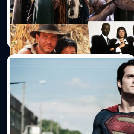
ตลอดทั้งปี 2022 นี้เป็นปีที่มีความน่าสนใจร่วมกันอย่างหนึ่งคือ
เป็นปีแห่งการกลับมารวมตัวกันอีกครั้ง หรือที่เรียกกันว่า รี
ยูเนียน (Reunion) ของวงการบันเทิงฮอลลีวูดอย่างชนิดที่เรียก
ว่าน่าบังเอิญอย่างแปลกใจ
ประภาส อยู่เย็น
| 1390 days ago
Read More
18/10/2022
Warner Bros. เล็งสร้างภาคต่อ ‘Man Of
Steel’ ให้ Henry Cavill กลับมาเป็นซูเปอร์แมน
อีกครั้ง
Warner Bros. Pictures กำลังมองหามือเขียนบทภาคต่อ ของ
Man of Steel และต้องการให้ เฮนรี คาวิลล์ (Henry Cavill) มา
รับบทซูเปอร์แมน (Superman) อีกครั้ง
ประภาส อยู่เย็น
| 1391 days ago