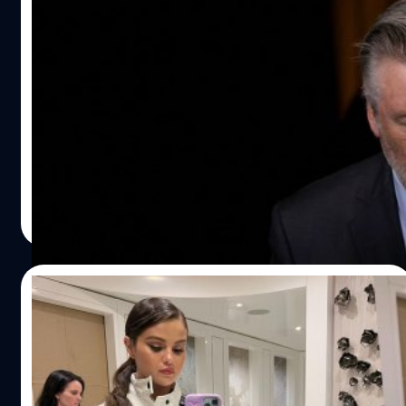
Alec Baldwin จ่อถูกตั้งข้อหาฆ่าผู้อื่นโดย
ประมาท เสี่ยงจำคุก 18 เดือน หลังเหตุปืนลั่น
กลางกองถ่าย
อเล็ก บอลด์วิน (Alec Baldwin) จะถูกฟ้องร้องในข้อหาฆ่าคน
ตายโดยไม่เจตนา หลังเกิดอุบัติเหตุปืนลั่นกลางกองถ่ายหนัง
‘Rust’ จนทำให้ตากล้องเสียชีวิต
ประภาส อยู่เย็น
| 1297 days ago
Read More
16/01/2023
Selena Gomez กลับมาเล่น Instagram ครั้ง
แรก หลังประกาศหยุดเล่นนานกว่า 4 ปี
ศิลปินและนักแสดง เซเลนา โกเมซ (Selena Gomez) กลับมา