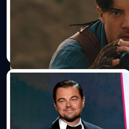
ในกองถ่ายหนัง ‘The Mummy’
เบรนแดน เฟรเซอร์ (Brendan Fraser) เจ้าของบทบาท ริก โอ
คอนเนล (Rick O'Connell) เผยประสบการณ์โดนรัดคอจน
หมดสติเกือบตายในกองถ่าย The Mummy
ประภาส อยู่เย็น
| 1415 days ago
Read More
17/09/2022
ผู้กำกับ ‘Squid Game’ เผย อยากชวน
Leonardo DiCaprio แฟนตัวยงซีรีส์มาร่วม
แสดงในซีซัน 3
ฮวังดงฮยอก (Hwang Dong-hyuk) ผู้กำกับซีรีส์ 'Squid
Game' ของ Netflix เผย อยากให้ ลีโอนาร์โด ดิแคพรีโอ
(Leonardo DiCaprio) มาเล่นเกมในซีซัน 3