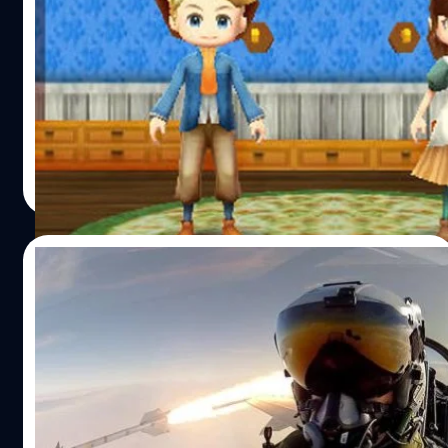
แซงเกม PS4 แล้ว
เกม Harvest Moon Tsunagaru Shin Tenchi ภาคใหม่ล่าสุุด
บน 3DS ขายดีเทน้ำเทท่าในสัปดาห์นี้ โดยทำยอดขายทะลุ
ตัวเลข 130,000 ชุด แซงหน้า Knack เกมแอ็คชั่นของ PS4 แต่
PS4 ยังคงรักษาแชมป์ยอดขายเครื่องเกมต่อเนื่อง แม้ว่ายอด
ขายจะลดลงกว่าสัปดาห์ที่แล้วถึง 5 เท่า แต่ยังทำยอดขายได้
ณัฐพันธ์ ส่งวิรุฬห์
| 4536 days ago
เกิน 65,000 เครื่อง ในขณะที่เครื่อง Wii U ยังคงอาการน่าเป็น
Read More
ห่วง แม้ว่าเพิ่งจะเปิดตัวเกม ดองกี้ คอง ออกมาก็ตาม
07/03/2014
เมพขิงๆ! นักบินแดนโคนมถ่าย Selfie ตอน
ปล่อยขีปนาวุธ
นาทีนี้ไม่มีอะไรฮอตฮิตกว่า Selfie จริงๆ ล่าสุด Thomas
Kristensen นักบินกองทัพอากาศแห่งราชวงศ์เดนมาร์ก ได้
โพสต์ภาพตัวเองลงเฟสบุ๊ค ขณะที่เขากำลังปล่อย ขีปนาวุธ