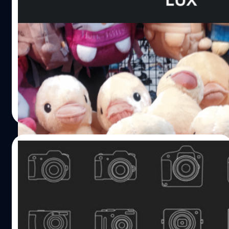
อินสตาแกรมปล่อยอัพเดตบน iOS ปรับความ
สว่างได้แล้ว
instagram เปิดให้ผู้ใช้งานในระบบ iOS สามารถอัพเดตเป็น
เวอร์ชั่น 5.0.6 ได้แล้ว โดยเพิ่มความสามารถในการปรับระดับ
ความสว่างได้เอง
ณัฐพันธ์ ส่งวิรุฬห์
| 4531 days ago
Read More
11/03/2014
อัพเกรดบ้าง! Yahoo ปรับโฉม Flickr แสดงผล
รูปละเอียดยิบ
Yahoo เตรียมอัพเกรดเว็บไซต์ Flickr โดยแสดงผลภาพถ่าย
โดยระบุชนิดของอุปกรณ์ที่ใช้ถ่าย ไม่ว่าจะเป็น DSLR, กล้อง