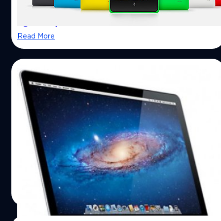
จะอยู่ที่ 3,990 บาทจะเริ่มวางจำหน่ายวันที่ 14 มีนาคมนี้ทั่ว
ประเทศ
ณัฐพันธ์ ส่งวิรุฬห์
| 4536 days ago
Read More
07/03/2014
โละเหมาเข่ง! แอปเปิ้ลเตรียมเลิกผลิต iPad2 –
MacBook Pro รุ่นเก่าแล้ว
สำนักข่าว DigiTimes รายงานข่าวว่า แอปเปิ้ลมีแผนการที่จะ
เตรียมยกเลิกการผลิต MacBook Pro รุ่น non-Retina ขนาด
13 นิ้ว ในเร็ววันนี้ เพื่อสอดรับกับตารางการเปิดตัว MacBook
Pro ซึ่งใช้หน้าจอเป็น Retina รุ่นใหม่ ที่จะพร้อมด้วยขนาดที่
บางกว่าขึ้นมาแทน
ณัฐพันธ์ ส่งวิรุฬห์
| 4536 days ago
Read More