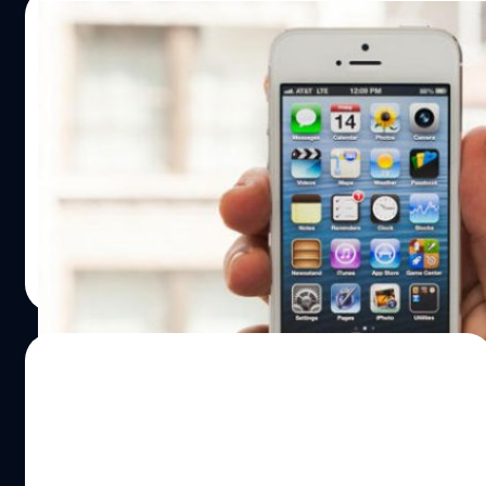
07/03/2014
กสทช. เผยเหยื่อไฟดูดใช้ที่ชาร์จปลอมขณะ
ชาร์จไอโฟน
เลขาธิการ กสทช. เผยผลสอบกรณีที่มีผู้เสียชีวิตจากการถูก
ไฟดูดขณะชาร์จไอโฟน 4 เอสที่ สภ. แกลง จ.ระยอง พร้อมย้ำ
เตือนผู้บริโภคให้เลือกซื้อมือถือและอุปกรณ์ที่ได้รับการรับรอง
มาตรฐาน
ณัฐพันธ์ ส่งวิรุฬห์
| 4536 days ago
Read More
07/03/2014
ไอเดียเก๋! พ่อค้าหัวเสทำหูฟังจอยแฟมิคอมวาง
ขาย