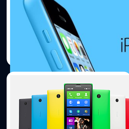
3 ล้านเครื่อง
เว็บไซต์ข่าว DigiTimes รายงานข้อมูลล่าสุดว่า แอปเปิ้ลกำลัง
เผชิญกับปัญหา iPhone5C เหลือค้างสต็อกกว่า 3 ล้านเครื่อง
โดย 2 ล้านเครื่องเหลือค้างในโรงงาน Pegatron ในไต้หวัน
และกว่า 1 ล้านเครื่องอยู่ในสต็อกร้านค้าผู้ให้บริการมือถือและ
ตัวแทนจำหน่าย
ณัฐพันธ์ ส่งวิรุฬห์
| 4535 days ago
Read More
07/03/2014
เตรียมควักกระเป๋า! Nokia X เปิดราคาขายใน
ไทยแล้ว
ในที่สุด Nokia X สมาร์ทโฟนแอนดรอยด์รุ่นแรกจากโนเกีย
ก็ได้ฤกษ์เปิดราคาขายอย่างเป็นทางการในประเทศไทย
แล้ว โดยทีมงาน Mobiledista ได้รับข้อมูลว่า ราคา Nokia X