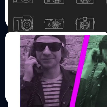
มือถือสมาร์ทโฟนหรือ compact
ณัฐพันธ์ ส่งวิรุฬห์
| 4532 days ago
Read More
10/03/2014
สุดแนว! Tumblr เปิดฟีเจอร์โพสต์ข้อความ
เสียงผ่านโทรศัพท์
Tumblr แนะนำฟีเจอร์แนวคิดย้อนยุคอย่าง การโพสต์ข้อความ
เสียงผ่านโทรศัพท์ลงเว็บไซต์ - โซเชียล เน็ตเวิร์ค โดยให้ผู้ใช้
โทรไปที่หมายเลขโทรศัพท์ที่ Tumblr กำหนดไว้ ซึ่งเป็นเบอร์
ประเภท toll-free number (ไม่มีค่าใช้จ่ายในการโพสต์เสียง)
ณัฐพันธ์ ส่งวิรุฬห์
| 4533 days ago
Read More