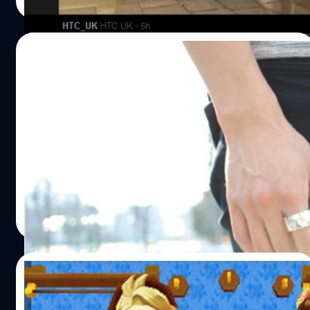
Read More
เป็นจำนวนมาก บนป้ายโฆษณาดังกล่าวได้ระบุข้อความ The
All New HTC One พร้อมระบุวันเปิดตัวคือ 25 มีนาคมที่จะถึงนี้
ที่มา : phonearena
07/03/2014
จะเท่ไปไหน! Ring แหวนอัจฉริยะ ชี้นิ้วสั่งสมาร์ท
โฟน-แท็บเล็ต
นวัตกรรมครั้งนี้อาจเป็นแนวทางใหม่ในการดำรงชีวิตและการ
ทำงานในอนาคต เมื่อมีผู้สร้างสรรค์โปรเจ็กต์ 'แหวนอัจฉริยะ'
ขึ้นมาโดยสามารถใช้งานหลากหลายมากมายในชีวิตประจำวัน
ผ่านสมาร์ทโฟน
ณัฐพันธ์ ส่งวิรุฬห์
| 4536 days ago
Read More
07/03/2014
ของเค้าแรง! เผยยอดขาย Harvest Moon