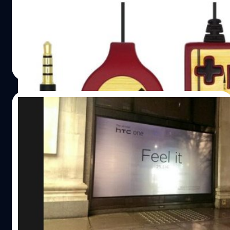
เรียกได้ว่าเป็นไอเดียสุดคลาสสิกเลยทีเดียว เมื่อมีการเปิดตัว
หูฟัง ที่มีรูปลักษณ์หน้าตาคล้ายจอยเกม คอนโทรลเลอร์แฟมิค
อม ในตำนาน ซึ่งทำออกมาเป็น จอย 2 เกมแฟมิคอมซึ่งจะมี
ไมโครโฟน ติดอยู่ด้วยนั่นเอง โดยสามารถเอาไว้ใช้ร่วมกับการ
เล่นเกมได้ นอกจากนี้ดีไซน์ดังกล่าวไม่ใช่เป็นเพียงแค่หูฟัง
ณัฐพันธ์ ส่งวิรุฬห์
| 4536 days ago
สำหรับมือถืออย่างเดียว แต่สามารถนำไปใช้ร่วมกับเครื่องเกม
Read More
3DS หรือ PS Vista ได้ด้วย ซึ่งการใช้งานก็สามารถปรับเสียง
จากปุ่มที่ออกแบบได้จริงๆ ยิ่งไปกว่านั้น ยังตามเก็บราย
ละเอียดโดยแถมที่เก็บสายมาให้ด้วย ซึ่งคาดว่าจะได้เห็นใน
07/03/2014
เมืองไทยเร็วๆ นี้ ที่มา : amazon
โหมโรง! HTC ติดป้ายโปรโมท HTC One ตัว
ใหม่แล้ว
ข่าวการมาของ HTC One ตัวใหม่ยังคงมีเข้ามาอย่างต่อเนื่อง
โดยล่าสุดมีรายงานข่าวระบุว่า HTC UK ของประเทศอังกฤษ ได้
ออกมาทวีตภาพป้ายโปรโมทของ The All New HTC One ซึ่ง
ถูกนำไปติดใจกลางกรุงลอนดอน โดยป้ายดังกล่าวถูกติดไว้ที่
ห้างสรรพสินค้าชื่อดัง Selfridges store ที่ตั้งอยู่บนถนน
ณัฐพันธ์ ส่งวิรุฬห์
| 4536 days ago
Oxford ซึ่งเป็นสถานที่พลุกพล่านที่มีผู้คนเดินทางผ่านไปมา