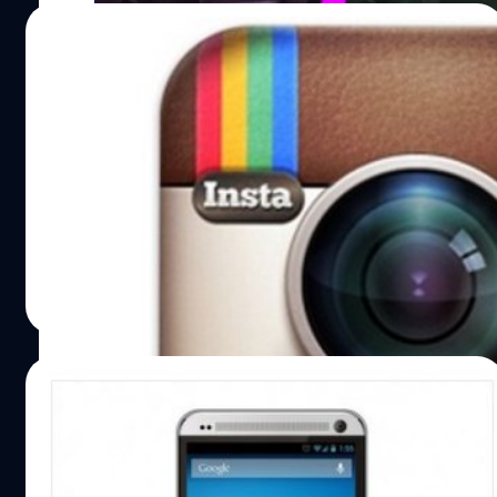
09/03/2014
รับทรัพย์! อินสตาแกรม เซ็นสัญญาเอเจนซี่
โฆษณาแดนมะกันแล้ว
สำนักข่าวต่างประเทศรายงานจากเมืองซานฟรานซิสโก
รายงานล่าสุด เผย 'อินสตาแกรม' โซเชียลออนไลน์ในเครือของ
บริษัท 'เฟซบุ๊ค' ได้ตัดสินใจเซ็นสัญญากับ Omnicom Group
บริษัทเอเจนซี่โฆษณายักษ์ใหญ่ของสหรัฐฯ เป็นระยะเวลา 1 ปี
โดยไม่มีการเปิดเผยรายละเอียดของตัวเลขการซื้อขายแต่
ณัฐพันธ์ ส่งวิรุฬห์
| 4534 days ago
อย่างใด
Read More
09/03/2014
แสบทรวง! Goophone เปิดตัวมือถือก็อป
HTC M8 วางขายแล้ว