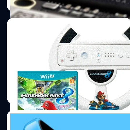
แล้วตั้งแต่เดือนกุมภาพันธ์ที่ผ่านมา ทั้งนี้ ข่าวดังกล่าวยังไม่ได้
Read More
รับการยืนยันอย่างเป็นทางการจาก แอปเปิ้ล หรือ TMSC แต่
อย่างใด ที่มา : modmyi | iphones.ru
08/03/2014
นินเทนโด้เตรียมเปิดตัว Mario Kart 8 พ่วงเต่า
สีฟ้าหวังฟื้นตลาด Wii U
ปฏิบัติการกอบกู้วิกฤติเกม Wii U เริ่มขึ้นแล้ว ล่าสุดมีการเปิด
ตัว Mario Kart 8 ชุดพิเศษซึ่งจะมาพร้อมกับไอเท็มโมเดล เต่า
สีฟ้า โดยติดมากับแผ่นเกมในชุดราคา 59 ปอนด์ (ประมาณ
3,000 บาท) และอีกชุดที่จะมีพวงมาลัยซึ่งเอาไว้ใส่จอยรีโมท
และบังคับโดยใช้การจับการเคลื่อนไหว มาขายล่อตาล่อใจใน
ณัฐพันธ์ ส่งวิรุฬห์
| 4535 days ago
ราคา 39 ปอนด์ (ประมาณ 2,000 บาท) แต่ข่าวร้ายคือตัวไอเท็
Read More
มดังกล่าวจะมีขายในโซนอเมริกาและญี่ปุ่นเท่านั้น โดย Mario
Kart 8 มีกำหนดวางจำหน่าย 30 พฤษภาคม นี้ บนเครื่อง Wii
U ที่มา : nintendolife
08/03/2014
หงายเงิบ! เผย iPhone 5C เหลือค้างสต็อกกว่า