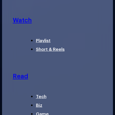
Watch
Playlist
Short & Reels
Read
Tech
Biz
Game