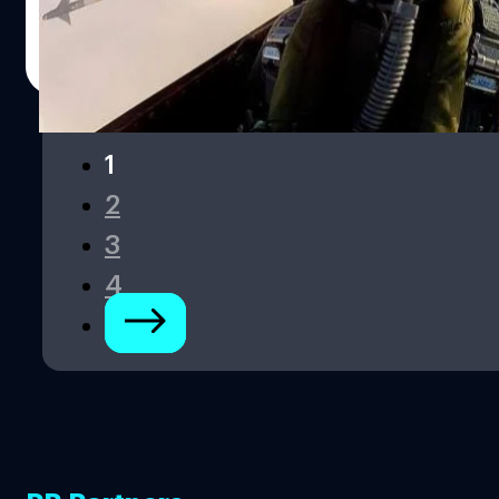
AIM-9 Sidewinder missile บนเครื่องบินรบ F-16 ตัดกับแบ็ค
กราวน์น่านฟ้าในแถบทะเลเหนือ สำหรับภาพดังกล่าว ABC
ณัฐพันธ์ ส่งวิรุฬห์
| 4536 days ago
NEWS ได้ตั้งข้อสังเกตว่า Kristensen อาจถ่ายด้วยกล้อง
Read More
GoPro โดยภาพนี้ได้ถูกโพสต์ขึ้นเฟสบุ๊คส่วนตัวของเขาใน
เดือนตุลาคมปี 2012 ที่มา : Huffingtonpost
1
2
3
4