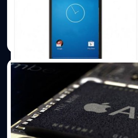
ยังไม่ทันจะได้เปิดตัวอย่างเป็นทางการเลยสำหรับ HTC M8
สมาร์ทโฟนเรือธงของ HTC ที่เตรียมจะเปิดตัวปลายเดือนมีนานี้
แต่ทว่าล่าสุดถูก Goophone ค่ายมือถือจอมก็อปแบรนด์ดัง
ตัดหน้าทำสมาร์ทโฟนรุ่นเลียนแบบออกมาวางขายเป็นที่
เรียบร้อยแล้ว
ณัฐพันธ์ ส่งวิรุฬห์
| 4534 days ago
Read More
08/03/2014
ลือรายวัน! แอปเปิ้ลเตรียมใช้ชิป A8 Quad-
Core ใน iPhone 6
ช่วงนี้เป็นช่วงที่มีข่าวลือของ iPhone 6 โหมกระหน่ำโซเชียล
เน็ตเวิร์กอย่างต่อเนื่อง ล่าสุดมีการรายงานว่าแอปเปิ้ลได้สั่ง
การให้ TSMC (Taiwan Semiconductor Manufacturing Co)
ซึ่งเป็นโรงงานผลิตชิ้นส่วนประกอบอุปกรณ์อิเล็คทรอนิกส์ เริ่ม
ผลิตชิ้นส่วนชิป A8 ที่คาดว่าจะนำมาสำหรับใช้กับ iPhone 6
ณัฐพันธ์ ส่งวิรุฬห์
| 4535 days ago