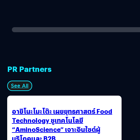
PR Partners
See All
อายิโนะโมะโต๊ะ เผยยุทธศาสตร์ Food
Technology ชูเทคโนโลยี
“AminoScience” เจาะอินไซต์ผู้
บริโภคและ B2B