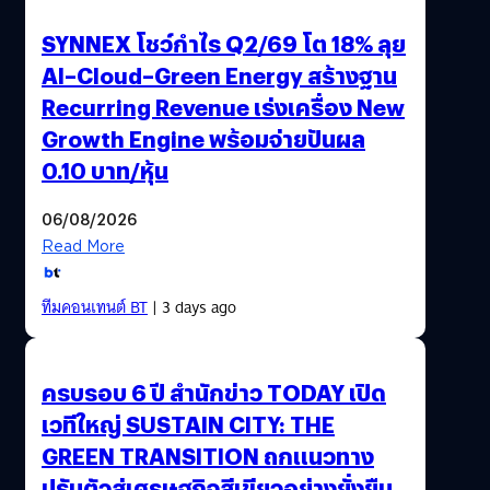
SYNNEX โชว์กำไร Q2/69 โต 18% ลุย
AI–Cloud–Green Energy สร้างฐาน
Recurring Revenue เร่งเครื่อง New
Growth Engine พร้อมจ่ายปันผล
0.10 บาท/หุ้น
06/08/2026
Read More
ทีมคอนเทนต์ BT
| 3 days ago
ครบรอบ 6 ปี สำนักข่าว TODAY เปิด
เวทีใหญ่ SUSTAIN CITY: THE
GREEN TRANSITION ถกแนวทาง
ปรับตัวสู่เศรษฐกิจสีเขียวอย่างยั่งยืน