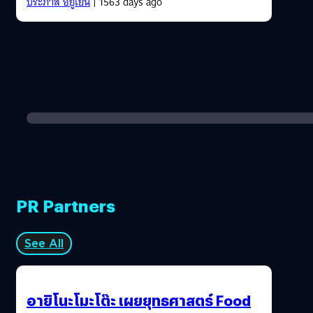
ประภาส อยู่เย็น
| 1563 days ago
PR Partners
See All
อายิโนะโมะโต๊ะ เผยยุทธศาสตร์ Food