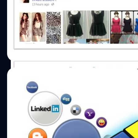
สวัสดีครับมิตรรักชาวแบไต๋ทุกท่าน กลับมาพบกันเป็นประจำ
ทุกวันพุธนะครับ คิดว่าคงมีบางท่านรออ่านบทความจากครู
ทอมบ้างนะครับ J เมื่อคืน ถ้าใครได้ติดตามชมรายการแบไต๋
ไอที ก็จะเจอกับคำศัพท์ที่ทำให้ทั้งไทม์ไลน์สั่นสะเทือน นั่นก็
คือคำว่า size นั่นเอง ใช้กันมาตลอดว่า ไซส์ แต่ครูทอมกลับ
tutor_tom
| 4567 days ago
บอกว่าต้องสะกดว่า “ไซซ์” ซะงั้น
Read More
22/01/2014
สะกดชื่อภาษาไทยให้ App โซเชียลยอดฮิต
สวัสดีครับคุณผู้อ่านทุกท่าน มาเจอกันเป็นประจำทุกวันพุธนะ
ครับผม นี่ก็เป็นอีกวันที่การเมืองยังคงคุกรุ่น แถมรุนแรงขึ้นกว่า
เดิมด้วยครับ นี่ผมก็ได้แต่หวังว่าสถานการณ์จะคลี่คลายไปได้
ในเร็ววัน ใครที่อยากติดตามข่าวสารต่าง ๆ รวมถึงติดต่อธุระ
นั่นนี่นู่นในยุคนี้ก็คงหนีไม่พ้นการใช้แอปพลิเคชันยอดฮิตอย่าง
tutor_tom
| 4581 days ago