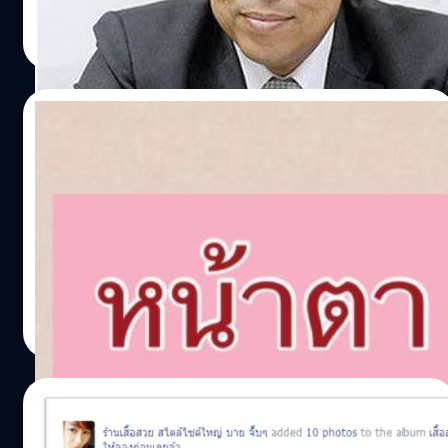
ทำไมต้องเป็น “อ่อนหัด มีความตั้งใจ แต่ก็ยังอ่อนหัด” ????
tutor_tom
| 4553 days ago
Read More
12/02/2014
ใช้น่า-หน้าให้ถูกหน่อยน่าน้าน้า
วันพุธแบบนี้ คิดว่าคงมีคนรอคอยจะได้อ่านบทความจาก “ครู
ทอม” อยู่บ้างนะครับผม วันนี้ขอพูดถึงคำที่เดี๋ยวนี้มีคนใช้ผิด
กันเยอะมากกกกกกกกก มากจนงงว่าเป็นไปได้ยังไง ทั้ง ๆ ที่
เมื่อก่อนไม่เห็นจะผิดกันมากขนาดนี้ โดยเฉพาะกลุ่มเด็กวัยรุ่น
บางส่วนที่มักจะพิมพ์โดยไม่ได้ใส่ใจเท่าไหร่นัก (บางส่วนก็เลย
tutor_tom
| 4560 days ago
คำว่าวัยรุ่นมามากแล้ว) นั่นก็คือคำว่า “น่า” กับ “หน้า” นั่นเอง
Read More
ครับ
05/02/2014
รู้หรือไม่: Size สะกดเป็นภาษาไทยว่า “ไซซ์”!!!