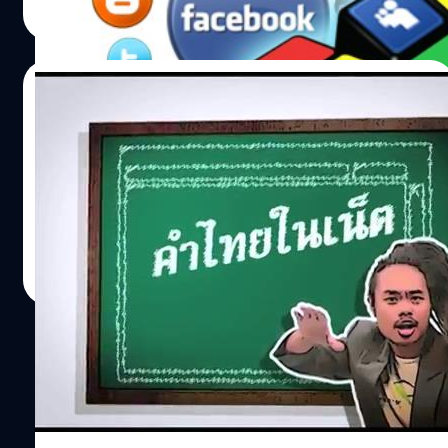
บรรดาโซเชียลเน็ตเวิร์กต่าง ๆ เช่น FACEBOOK, LINE,
Read More
TWITTER, INSTAGRAM เพราะข่าวสารตามช่องทางต่าง ๆ
เหล่านี้แพร่กันไวดีเหลือเกินครับ
10/01/2014
แบไต๋ไอที – คำไทยในเน็ต 4
http://youtu.be/nJZxhBMubxA คำไทยแปลก ๆ ที่เกิดขึ้น
ในเน็ต คำอังกฤษทับศัพท์อย่างไร มาฟังจากครูทอมได้
Chayanon Nensangtham
| 4593 days ago
Read More