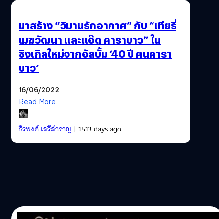
มาสร้าง “วิมานรักอากาศ” กับ “เทียรี่
เมฆวัฒนา และแอ๊ด คาราบาว” ใน
ซิงเกิลใหม่จากอัลบั้ม ‘40 ปี ฅนคารา
บาว’
16/06/2022
Read More
ธีรพงศ์ เสรีสำราญ
| 1513 days ago
24/05/2020