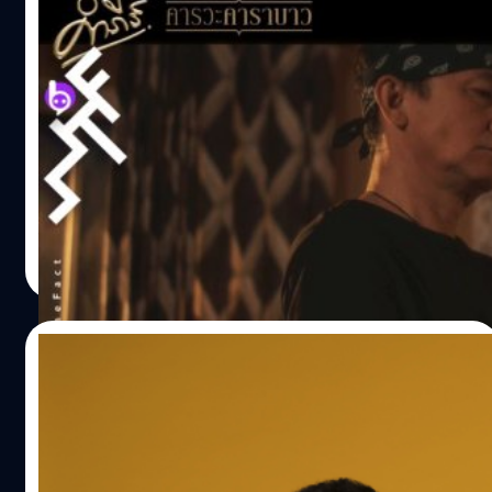
‘วณิพก’ ในสไตล์ ปู พงษ์สิทธิ์ คัมภีร์ ซิงเกิล
แรกจากอัลบั้มพิเศษ ‘คารวะคาราบาว’
ปู พงษ์สิทธิ์ คัมภีร์ หนึ่งในตำนานเพลงเพื่อชีวิตของเมืองไทย
ได้หยิบเอาบทเพลง ‘วณิพก’ ของตำนานเพลงเพื่อชีวิต ‘คารา
บาว’ มาทำใหม่ในสไตล์ของตัวเอง เป็นบทเพลงแรกจากอัลบั้ม
พิเศษ "คารวะคาราบาว" ที่พี่ปู พงษ์สิทธิ์ ได้คัดเลือก 10
บทเพลงคาราบาวที่ประทับใจมาขับร้องด้วยเสียงของตัวเองทุก
ธีรพงศ์ เสรีสำราญ
| 2266 days ago
บทเพลง โดยลงรายละเอียดในการทำแต่ละเพลงอย่าง
Read More
พิถีพิถันทุกขั้นตอน เพื่อแสดงออกถึงการคารวะวงเพื่อชีวิต
ระดับตำนานอย่างสุดใจ ‘วณิพก’ เป็นบทเพลงจากอัลบั้มชุดที่
3 ของคาราบาวที่ใช้ชื่อเดียวกันกับเพลง ออกจำหน่ายในเดือน
21/08/2018
มีนาคม พ.ศ. 2526 ในชุดนี้มีสมาชิกอยู่เพียงสามคนคือ แอ๊ด -
ยืนยง โอภากุล , เขียว - กีรติ พรหมสาขา ณ สกลนคร และเล็ก
[ไปดูดีมั้ย] 5 คอนเสิร์ตดีน่าดูในช่วงปลายเดือน
- ปรีชา ชนะภัย แต่ได้เชิญ หมู - พงษ์เทพ กระโดนชำนาญ
สิงหาคม
และ วงเพรสซิเดนท์ (วงเก่าของเล็ก คาราบาว) มาร่วมแจ
มด้วย ‘วณิพก’ เป็นบทเพลงดังจากอัลบั้มนี้ที่ส่งผลให้คาราบา
การดูคอนเสิร์ตถือได้ว่าเป็นการพักผ่อนที่ดีอย่างหนึ่ง ซึ่ง