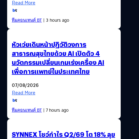
หลายสิ่งเราควบคุมได้ หลายสิ่งเราควบคุมไม่ได้ เราห้ามให้
Read More
สายฝนหยุดหลั่งรินไม่ได้ แต่เรากางร่มได้ นั่นคือสิ่งที่เรา
ทำได้…
ทีมคอนเทนต์ BT
| 3 hours ago
หัวเว่ยเดินหน้าปฏิวัติวงการ
สาธารณสุขไทยด้วย AI เปิดตัว 4
นวัตกรรมเปลี่ยนเกมเร่งเครื่อง AI
เพื่อการแพทย์ในประเทศไทย
07/08/2026
Read More
ทีมคอนเทนต์ BT
| 7 hours ago
SYNNEX โชว์กำไร Q2/69 โต 18% ลุย