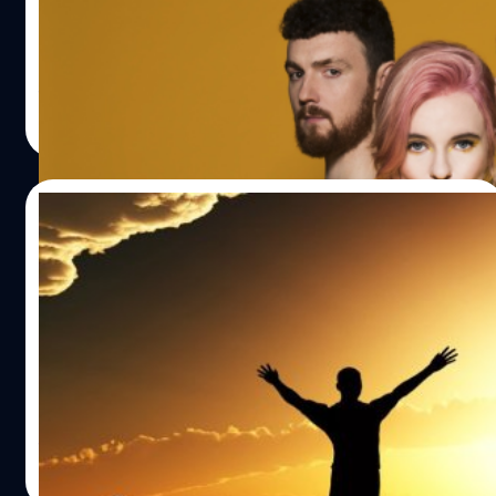
วเป็นที่รู้จักในหมู่คนฟังในวงกว้าง แอ๊ด…
นอกจากจะช่วยให้คลายความเหนื่อยล้าจากการทำงานแล้ว
อาจยังช่วยสร้างแรงบันดาลใจดีๆให้เราอยากจะลุกขึ้นมาสร้าง
สรรค์อะไรใหม่ๆให้กับชีวิตได้ สำหรับในช่วงปลายเดือน
สิงหาคมนั้น มีคอนเสิรืตที่น่าดูอยู่พอสมควรเลยทั้งศิลปินสาย
ธีรพงศ์ เสรีสำราญ
| 2908 days ago
แมส สายอินดี้จากทั้งในและต่างประเทศ วันนี้ผมได้คัดสรรมา
Read More
ฝากเผื่อเพื่อนๆคนไหนสนใจ จะได้ไปสัมผัสแรงบันดาลใจดีๆ
จากคอนเสิร์ตเหล่านี้กันครับ 22 สิงหาคม Clean Bandit Live
in Bangkok (ประกาศยกเลิกคอนเสิร์ตแล้วเนื่องจากปัญหา
08/07/2017
สุขภาพของเกรซ หนึ่งในสมาชิกวง ตอนนี้เราคงต้องเปิด
youtube ดู MV เปิดฟังเพลงรอ หวังว่าเมื่อเธอพักฟื้นแล้วอาจ
[PLAYLIST] 5 บทเพลงแห่งการตื่นรู้ รับวัน
จะกลับมาเล่นคอนเสิร์ตให้พวกเราได้ดูในโอกาสหน้าครับ)
อาสาฬหบูชา
สถานที่แสดง : เซ็นเตอร์พ้อยท์ สตูดิโอ ไทยแลนด์ สุขุมวิท
105 (ซ.ลาซาล), กรุงเทพมหานคร, เวลา : 20.30 น. ราคาบัตร
วันนี้เป็นบทความแรกในคอลัมน์[PLAYLIST] นะครับ ซึ่งจะเป็น
: 1,900 / 2,600 บาท ช่องทางการซื้อบัตร :
คอลัมน์ที่ผมจะแนะนำบทเพลงดีๆให้เพื่อนๆได้ฟังกัน โดยผม
http://www.thaiticketmajor.com/concert/clean-bandit-
จะจัดหมวดหมู่เพลงให้มีความแปลกใหม่ แตกต่างกันไป ตาม
live-in-bangkok-2018-th.html พักผ่อนให้พอและเตรียมรอ
วาระและโอกาส ตามประเด็นต่างๆที่น่าสนใจ เพื่อความสำเริง
ไปแดนซ์กับ “คลีน แบนดิท” วงอิเล็กทรอนิกส์ชื่อดังระดับโลก
ในอารมณ์ของการเสพย์ดนตรีในชุดเพลงที่ถูกร้อยเรียงไว้ด้วย
ธีรพงศ์ เสรีสำราญ
| 3317 days ago
จากประเทศอังกฤษกับการมาเยือนไทยเป็นครั้งแรก คลีน แบน
เหตุผลและอารมณ์ที่ต่างกันออกไปครับ สำหรับ [PLAYLIST]
Read More
ดิท ประกอบไปด้วยสมาชิกสามคน ได้แก่ เกรซ แชตโต…
ในวันนี้ เพื่อเป็นการต้อนรับวันสำคัญทางพระพุทธศาสนา ซึ่งก็