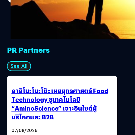
คือ วันอาสาฬหบูชา (อันเป็นวันที่มีพระรัตนตรัยครบองค์สาม
เนื่องจากในวันนี้ได้เกิดมีพระสงฆ์รูปแรกในบวรพุทธศาสนา
คือ พระอัญญาโกณฑัญญะนั่นเอง) ที่ในปีนี้ตรงกับวันเสาร์ที่ 8
กรกฎาคม 2560 บางคนก็อาจจะใช้เวลาว่างในวันนี้กับการไป
ทำบุญ บางคนก็อาจจะไปปฏิบัติธรรมตามที่ต่างๆหรือบางคน
อาจจะทำอยู่ที่บ้านก็ได้ บางคนก็อาจจะใช้เวลาในวันนี้ทำ
PR Partners
กิจกรรมต่างๆที่ดีต่อใจตามแต่ความชอบของแต่ละคนกันไป
ซึ่งการได้ฟังเพลงดีๆนี่ถือว่าเป็นสิ่งที่ดีมากนะครับ เพราะมี
หลายบทเพลงที่มีความงามในท่วงทำนองและเนื้อหาที่
See All
นอกจากจะช่วยกล่อมเกลาจิตใจเราให้ได้รับความผ่อนคลาย
แล้วยังช่วยให้เราได้เข้าใจโลกใบนี้และชีวิตนี้ดีขึ้นอีกนะครับ
ซึ่งเพลงประเภทนี้ผมขอเรียกว่า “เพลงแห่งการตื่นรู้” ก็แล้วกัน
อายิโนะโมะโต๊ะ เผยยุทธศาสตร์ Food
ครับ ซึ่งในวันนี้ผมก็ได้คัดมาเป็นจำนวน 5 เพลงด้วยกันต่าง
Technology ชูเทคโนโลยี
ชาติ ต่างภาษา ต่างแนวดนตรีกันไป อย่างไรก็ลองฟังกันดูนะ
“AminoScience” เจาะอินไซต์ผู้
ครับ ว่าไปแล้วเราก็ไปเริ่มกันที่เพลงแรกเลยดีกว่าครับ 1. What
Ever will be will be https://www.youtube.com/watch?
บริโภคและ B2B
v=JpIutjXvK5c อะไรจะเกิดมันก็ต้องเกิด เป็นคำที่ได้ยินกัน
บ่อย แต่เป็นสิ่งที่ต้องใช้เวลาในการเรียนรู้ และ ทำความเข้าใจ
07/08/2026