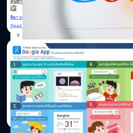
ค้นหาข้อมูลที่หัวข้อเกี่ยวกับเรื่องนั้น ผลลัพธ์ที่ได้ จะแสดงแค่เน
บนแล้วสั่ง…
เรื่องที่เก่า แต่เรื่องใหม่ล่าสุดที่ได้โพสต์ไป จะไม่แสดงขึ้นมา เช
ดูข่าวเด่นใน Google News ข่าวส่วนใหญ่ที่แสดงจะเป็นข่าวของว
ศิลา วงศ์เจริญ
| 2554 days ago
ผ่านมา ส่วนข่าวที่โพสต์ในช่วงสองสามชั่วโมงก่อนหน้านี้ กลับไ
Read More
ขึ้นมาให้เห็น ผู้ใช้ก็จะสงสัยว่ามันเกิดอะไรขึ้นจึงไม่อัปเดตเรื่อง
โดยปกติแล้ว Google จะมีสไปเดอร์โรบอตคอยรวบรวมเก็บข้อม
เนื้อหาใหม่และจัดทำดัชนีเว็บอยู่ตลอดเวลา เมื่อผู้ใช้ค้นหาในหัว
07/08/2015
สนใจ ระบบจะนำหัวข้อที่ค้นหาไปสืบค้นในดัชนีว่ามีเนื้อหาและ
ใดบ้างที่เก็บข้อมูลไว้ จากนั้นก็จะแสดงเว็บเนื้อหาทั้งหมดที่ตร
รู้หรือยัง ? Google Search บนสมาร์ทโฟนทำอ
ค้นหาออกมา ดังนั้นหาก Google ไม่สามารถเก็บดัชนีของเนื้อห
ได้มากกว่าที่คุณคิด
ได้ ผลลัพธ์จากการค้นหาที่แสดงออกมาก็จะไม่อัปเดตล่าสุดต
ดัชนีที่มีอยู่ และตรงตามความคาดหวังของผู้ใช้ ล่าสุด Google 
ภาพจาก techoffside.com/
เชื่อว่าทุกวันนี้ผู้ที่ใช้งานทั้ง pc และ มือถือทั่วทั้งโลกเวลาจะค้น
ออกมายอมรับและรายงานครั้งแรกว่า ได้เห็นการรายงานปัญห
อะไรก็ตาม จะต้องถาม "Google" กันอย่างแน่นอน ในวันนี้เราจ
จัดทำดัชนีแล้ว และยังมีปัญหาในเครื่องมือตรวจสอบ URL ที่ 
แนะนำ 9 สิ่งที่ Google สามารถช่วยเหลือคุณได้โดยไม่ต้องง้อเว็
Console อีกด้วย ซึ่งตอนนี้ได้แก้ไขการตรวจสอบ URL เรียบร้อ
แล้วมันจะมีอะไรกันบ้างล่ะนี่ ?
ส่วนการอัปเดตเกี่ยวกับดัชนียังไม่มีรายงานความคืบหน้าว่าแก้ไ
Totsapon Kritsadangphorn
| 4018 days ago
หรือไม่
Read More
https://twitter.com/googlewmc/status/1159380861151
จริงๆ แล้ว นี้ไม่ใช่ครั้งแรกที่พบปัญหา ซึ่งก่อนหน้านี้ Google 