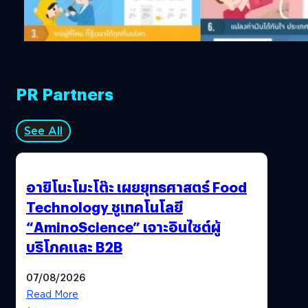
เคยพบกับปัญหานี้มาก่อนแล้ว เมื่อเดือนเมษายน ถัดมาอีกก็เดื
พฤษภาคม…
PR Partners
See All
อายิโนะโมะโต๊ะ เผยยุทธศาสตร์ Food
Technology ชูเทคโนโลยี
“AminoScience” เจาะอินไซต์ผู้
บริโภคและ B2B
07/08/2026
Read More