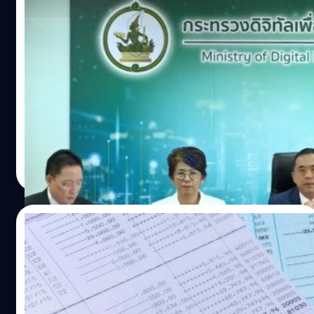
เริ่มใช้แล้ว พ.ร.ก.ปราบอาชญากรรมออนไลน์
มั่นใจลดปัญหาซิมผี – บัญชีม้าและการดูดเงิน
ผ่านช่องทางดิจิทัล
เว็บไซต์ราชกิจจานุเบกษา เผยแพร่ราชกิจจานุเบกษาเผยแพร่
พระราชกำหนดมาตรการป้องกันและปราบปรามอาชญากรรม
ทางเทคโนโลยี พ.ศ. 2566 เมื่อวันที่ 16 มีนาคม โดยมีผลบังคับ
ใช้ตั้งแต่วันนี้ (17 มีนาคม) เพื่อคุ้มครองประชาชนผู้ที่ถูกหลอก
ลวงจากมิจฉาชีพจะสูญเสียทรัพย์สิน ทั้งผ่านโทรศัพท์หรือวิธี
พนิตา สืบสมุทร
| 1241 days ago
อื่น ๆ ทางอิเล็กทรอนิกส์ โดย พ.ร.ก. ฉบับนี้มีทั้งหมด 14
Read More
มาตรา สาระสำคัญที่น่าสนใจอยู่ที่ มาตรา 9 คือ ผู้ที่เปิดหรือ
ยอมให้บุคคลอื่นใช้บัญชีเงินฝาก บัตรเอทีเอ็ม หรืออี-มันนีของ
ตน โดยไม่ได้ใช้เพื่อตนหรือกิจการของตนเอง (บัญชีม้า) หรือ
14/02/2022
ยินยอมให้บุคคลอื่นใช้ หรือยืมใช้เบอร์มือถือ โดยรู้หรือควรรู้
ว่าจะนำไปใช้กระทำความผิดเกี่ยวกับอาชญากรรมทาง
ดีอีเอสเล็งแก้กฎหมาย ยกระดับความผิด
เทคโนโลยี หรือความผิดทางอาญาอื่นใด มีโทษจำคุกไม่เกิน 3
‘บัญชีม้า’ เทียบเท่าคดีฟอกเงิน
ปี หรือปรับไม่เกิน 300,000 บาท หรือทั้งจำทั้งปรับ มาตรา 10
คือ ผู้ใดเป็นธุระ จัดหา โฆษณา หรือให้มีการซื้อขาย ให้เช่า
นายชัยวุฒิ ธนาคมานุสรณ์ รัฐมนตรีว่าการกระทรวงดิจิทัลเพื่อ