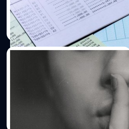
หรือให้ยืมบัญชีเงินฝาก บัตรเอทีเอ็ม หรืออี-มันนี เพื่อใช้
เศรษฐกิจและสังคม (ดีอีเอส) เปิดเผยภายหลังการประชุม
กระทำความผิด มีโทษจำคุกตั้งแต่ 2 - 5…
คณะกรรมการป้องกันปราบปรามและแก้ไขปัญหา
อาชญากรรมทางออนไลน์ ครั้งที่ 1/2565 ว่าได้มีการพิจารณา
วาระสำคัญ 2 เรื่องหลัก ได้แก่ (1) แนวทางการเพิ่ม
วาณิชชา สายเสมา
| 1638 days ago
ประสิทธิภาพการบังคับใช้กฎหมายในการแก้ปัญหา
Read More
อาชญากรรมออนไลน์ และ (2) การแจ้งเตือนประชาชนก่อน
โอนเงินและมาตรการแก้ปัญหาบัญชีม้า ตามแนวทางที่สมาคม
ธนาคารไทยและธนาคารแห่งประเทศไทย นำเสนอต่อที่
21/01/2022
ประชุม โดยในส่วนของแนวทางการเพิ่มประสิทธิภาพการ
บังคับใช้กฎหมายในการแก้ปัญหาอาชญากรรมออนไลน์
รัฐบาลไทยร้อง Google ลบเนื้อหาวิจารณ์
ปัจจุบัน สำนักงานคณะกรรมการป้องกันและปราบปรามการ
รัฐบาลเฉียดอันดับหนึ่งของโลก! รองแค่รัสเซีย
ฟอกเงิน (ปปง.) ได้เสนอแก้ไขเพิ่มเติม พ.ร.บ.ป้องกันและปราบ
ปรามการฟอกเงิน (ฉบับที่ ..) พ.ศ. .... โดยกำหนดให้
วันนี้เราจะมาแบไต๋ข้อมูลทั้งหมดกัน ดูสถิติกันหน่อยว่า
พฤติการณ์การเปิดบัญชีม้าเป็นความผิดตามพระราชบัญญัติ
ประเทศไทยอยู่ส่วนไหนของโลกและมีอะไรที่น่าสนใจบ้างใน
ดังกล่าวแล้ว โดยระบุไว้ในร่างมาตรา 50 เพิ่มเติมมาตรา 61/3
การขอร้องกูเกิลให้ลบเนื้อหาต่าง ๆ ออกไป ในช่วงปี 2554
ว่า ผู้ใดกระทำการอย่างหนึ่งอย่างใดดังต่อไปนี้ โดยรู้อยู่แล้ว
จนถึงกลางปี 2564
หรือมีเหตุอันควรรู้ว่า การกระทำดังกล่าวจะนำไปใช้ในการกระ
ศุภกานต์ เหล่ารัตนกุล
| 1661 days ago
ทำความผิดมูลฐานหรือความผิด ฐานฟอกเงิน ต้องระวาง
Read More
โทษจำคุกไม่เกิน 3 ปี หรือปรับไม่เกิน 60,000 บาท หรือทั้งจำ