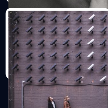
ทั้งปรับ ได้แก่ 1. ใช้ชื่อ บัญชี ข้อมูล เอกสาร บัตร
อิเล็กทรอนิกส์ ซิมการ์ดโทรศัพท์ กระเป๋าเงินอิเล็กทรอนิกส์…
16/08/2021
ดีอีเอสสั่งเก็บข้อมูลเข้มงวด ติดกล้องวงจรปิด
ระบุตัวผู้ใช้ Clubhouse หรือ Telegram ก็ไม่
รอด
กระทรวงดิจิทัลเพื่อเศรษฐกิจและสังคม (ดีอีเอส) ได้ประกาศ
เรื่อง หลักเกณฑ์การเก็บรักษาข้อมูลจราจรทางคอมพิวเตอร์
ของผู้ให้บริการ พ.ศ.2564 ในราชกิจจานุเบกษา ที่อาศัย
อำนาจตามพ.ร.บ.คอมพิวเตอร์ฯ ซึ่งลงนามโดย นายชัยวุฒิ
ธนาคมานุสรณ์ รัฐมนตรีว่าการกระทรวงดิจิทัลเพื่อเศรษฐกิจ
ภควัต ขจิตวิชยานุกูล
| 1819 days ago
และสังคม โดยมีข้อกำหนดเพิ่มเติมและการแบ่งแยกประเภทผู้
Read More
ให้บริการรูปแบบใหม่ แบ่งประเด็นสำคัญเป็น 3 ส่วน ดังนี้