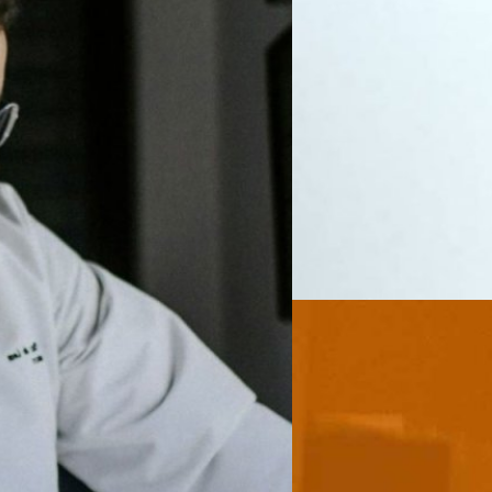
19/09/2023
นักวิจัยเกาหลีใต้คิดค
พัฒนาไปเป็นวิธีตรวจโ
กลิ่นตัวของคนเราสามารถบอกโรค
เขารับประทานเป็นประจำ ซึ่งเวล
ลง
ปริมาณมาก สารเหล่านั้นจะถูกขั
อย่างคนเป็นเบาหวานที่น้ำตาลใ
้แต่ใช้ในการช่วยชีวิต แน่นอนว่าการมี
ในการตรวจโรคด้วยกลิ่นพัฒนาไป
้ใหม่ ๆ ให้เราได้ แต่ในช่วงที่ผ่านมา
ภูษิต เรืองอุดมกิจ
| 1053 days
เศร้า และโรคมะเร็ง ในขณะเดีย
ะทำให้ความเฉียบคมของทักษะเรา
(Artificial nose) เพื่อรับกลิ่
วิจัยชิ้นล่าสุดพบว่า แพทย์ที่ใช้ AI
Read More
ชาติโซล ประเทศเกาหลีใต้ได้คิด
มีความสามารถในการตรวจหามะเร็งด้วย
กลิ่นของอาหารเน่าเสียได้ เดิ
 Gastroenterology & Hepatology โดย
06/09/2023
เทคโนโลยีที่ค่อนข้างใช้เวลาแ
 สหราชอาณาจักร และญี่ปุ่น ซึ่ง
แต่นักวิจัยกลุ่มนี้ได้คิดค้นจม
โครงการทดลองใช้ AI ในการส่องกล้อง
นักวิจัยพบโรคมะเร็งร
เวลาและพลังงานน้อยกว่า สามาร
นประจำจะมีผลงานอย่างไรเมื่อไม่มี AI
โรคมะเร็งในยุคปัจจุบัน
ก่อน โดยทีมนักวิจัยได้ทดสอบกา
 ใน 2 ช่วงเวลาที่แตกต่างกัน คือ…
ตรวจจับแก๊ส 8 ตัว แล้วจะเป่
โรคมะเร็งเป็นโรคร้ายที่คร่าชีวิ
ประมวลผลการเน่าเสีย ซึ่งใน
สามารถเปลี่ยนแปลงได้ เพราะร
เน่าเสียของโปรตีนสัตว์ ผู้เช
และระบบที่ช่วยต้านการเกิดมะเร็