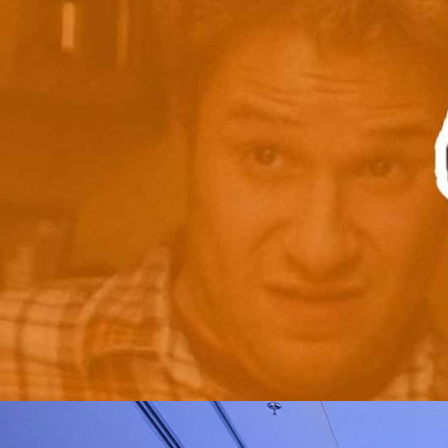
ดกรองโรคด้วยการตรวจจับแก๊สที่อยู่ในลมหายใจ คุณลองจินตนาการถึงการ
้วยเหมือนกัน แม้องค์ความรู้ด้านการแพทย์ในปัจจุบันพบบางวิธีที่จะช่วยชะลอการ
มหายใจดู แต่จมูกเทียมนี้จะมีความฉลาดและแม่นยำมากกว่าเพื่อใช้ในการ
นผักผลไม้ที่มีประโยชน์ การรับวัคซีนเพื่อป้องกันเชื้อโรค หรือการออกกำลัง
 ago
นโรคที่อาจได้รับประโยชน์จากการจมูกเทียมคือ โรคมะเร็ง โรคมะเร็งเป็นความ
งนั้นก็ไม่ได้หมายความสิ่งเหล่านี้ไร้ประโยชน์ ในยุคก่อนหน้านี้ อายุ 50 ปีเป็น
มีการเจริญเติบโตที่ผิดปกติ ซึ่งเซลล์มะเร็งมีลักษณะพิเศษคือสามารถปล่อย
ควรตรวจคัดกรองมะเร็ง แต่ในช่วง 30 ปีที่ผ่านมา แพทย์และนักวิจัยตรวจเจอ
ยจะระเหยไปอย่างรวดเร็ว การพัฒนาจมูกเทียม ทั้งในการรับกลิ่น ตรวจจับ
ปีเพิ่มมากขึ้นเรื่อย ๆ มากกว่าเดิมถึง 79 เปอร์เซ็นต์ และไม่ใช่แค่การตรวจ
กรม…
่เสียชีวิตก็เพิ่มขึ้นด้วยเช่นเดียวกัน แต่ถ้าหากมองดี ๆ เรื่องนี้อาจมองได้หลายแง่
รทางแพทย์ ทั้งในด้านความรู้และอุปกรณ์ในการตรวจคัดกรองและแม้แต่ตรวจหา
ดด ซึ่งตัวเลขที่เพิ่มขึ้นอาจเป็นผลมาจากความก้าวหน้าในการตรวจพบเหล่านี้
งกล่าวไม่ได้นำอัตราและสัดส่วนของจำนวนประชากรที่เพิ่มขึ้นอย่างมากมา
ทย์และนักวิจัยยังคงเชื่อว่าส่วนหนึ่งที่จำนวนผู้ป่วยโรคมะเร็งเพิ่มขึ้นเป็นผล
ของผู้คนที่เปลี่ยนแปลงไปตามยุคสมัย โดย 3 อันดับแรกที่สัมพันธ์กับการเกิด
ัฐอเมริกาเริ่มมีมาตรการในการตรวจคัดกรองโรคมะเร็งบางชนิดให้เร็วมากขึ้น
่มตรวจคัดกรองในช่วงอายุ 50 ปี ปรับเหลือ 40 ปี นอกจากนี้ สถาบันและหน่วย
ียกร้องและรณรงค์ให้ตรวจคัดกรองโรคมะเร็งบางชนิดให้เร็วขึ้น อย่างการตรวจ
ู้หญิงจาก 50 ปี…