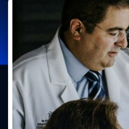
15/08/2025
รัตนาภรณ์ ศรีนวลจันทร์
| 357 days ago
Read More
วิจัยเผย ! ใช้ AI ช่วยตรวจมะเร็ง ทำให้สกิลหมอลด
AI เทคโนโลยีฮีโรที่เข้ามาเพื่อเป็นตัวช่วยในการใช้ชีวิตของผู้คน หรือแม
อยู่ของ AI ช่วยเพิ่มประสิทธิภาพของงาน สร้างและพัฒนาทักษะการเรียนรู
หลายคนเริ่มตั้งคำถามกับการพึ่งพาความสามารถของ AI ที่มากขึ้น จ
ถดถอยเพราะไม่ได้ใช้งานรึเปล่า แล้วถ้าเป็นแบบนั้น จะเกิดอะไรขึ้น ? งาน
ช่วยตรวจหามะเร็ง อัตราการตรวจพบติ่งเนื้อในลำไส้เป็นประจำ กลับ
ตัวเองแย่ลงอย่างเห็นได้ชัด งานวิจัยนี้ตีพิมพ์ในวารสาร The Lancet
ทีมแพทย์และนักวิจัยจากหลายประเทศ ได้แก่ โปแลนด์ นอร์เวย์ สวีเดน
ติดตามแพทย์ที่ทำงานในศูนย์ส่องกล้อง 4 แห่งในโปแลนด์ ที่เข้าร่วม
เพื่อลดความเสี่ยงมะเร็ง เพื่อประเมินว่า “แพทย์ส่องกล้องที่ใช้ AI เป็
ช่วย” นักวิจัยได้เปรียบเทียบคุณภาพของการส่องกล้องแบบไม่มี AI ช่วย