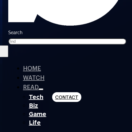
Search
HOME
WATCH
READ
Tech
CONTACT
Biz
Game
Life