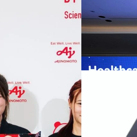
หัวเว่ยเดินหน้าปฏิวัต
เกมเร่งเครื่อง AI เพื
กรุงเทพฯ, 7 สิงหาคม 2569 — 
Thailand Digital & AI Summi
ชูเทคโนโลยี
พันธมิตรด้านเทคโนโลยีจากไท
ปัญญาประดิษฐ์ (AI) พร้อมประ
ประเทศอย่างเป็นทางการ นายปี
y “AminoScience” ร่วมเปิดเผย
ทีมคอนเทนต์ BT
| 12 hours a
เว่ย เทคโนโลยี่ จำกัด ได้กล่าว
คโนโลยีทางอาหาร และข้อมูลพฤติกรรม
สาธารณสุขไทย และบทบาทของเท
Read More
ประชาชนได้อย่างทั่วถึงมากขึ้น 
ย ซึ่งมีมูลค่ามากกว่า 1.5 ล้านล้าน
มาเปลี่ยนแปลงอุตสาหกรรมสา
06/08/2026
) กลุ่มธุรกิจเทคโนโลยีและองค์
ข้อมูลสุขภาพแบบครบวงจร ตั้งแ
ทางการแพทย์ และผู้บริหารโรง
 & Well-beingAminoScience (การใช้
SYNNEX โชว์กำไร Q2
หลายแห่งในจีน เราเชื่อมั่นว่าค
Recurring Revenue เ
บาท/หุ้น
บริษัท ซินเน็ค (ประเทศไทย) 
ไตรมาส 2 และงวด 6 เดือนแรกข
เติบโตของรายได้อย่างมีนัยสำค
ไม่ได้รับสิทธิปันผล (XD) วันท
ธิดา มงคลสุธี ประธานเจ้าหน้าที
ทีมคอนเทนต์ BT
| 1 days ago