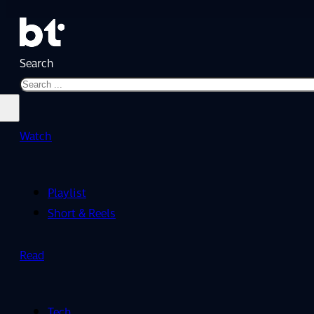
Search
Watch
Playlist
Short & Reels
Read
Tech