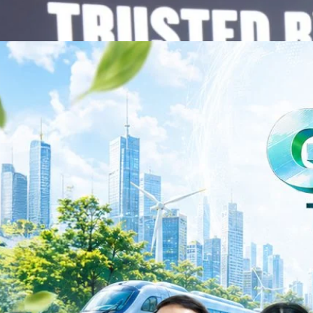
Business Transformation อย่างต่อเนื่อง ผ่านการยกระดับจากผู้จัดจำหน่าย
Infrastructure Platform เพื่อรองรับการเติบโตของเศรษฐกิจ AI โดยมุ่งเพิ่ม
 ควบคู่กับการขยายเครือข่ายพันธมิตรเทคโนโลยีระดับโลก…
าว TODAY เปิดเวทีใหญ่ SUSTAIN CITY: THE GREEN
รับตัวสู่เศรษฐกิจสีเขียวอย่างยั่งยืน
ำนักข่าว TODAY จัดงาน SUSTAIN CITY: THE GREEN TRANSITION เวทีแลก
ี่ยนผ่านสู่เศรษฐกิจและสังคมสีเขียว พร้อมนำเสนอแนวทางที่สามารถนำไป
ภาครัฐ ภาคธุรกิจ และผู้เชี่ยวชาญในหลากหลายสาขา ผ่านประเด็นสำคัญว่า
เพื่อเดินหน้าสู่ความยั่งยืนและบรรลุเป้าหมาย Net Zero อย่างเป็นรูปธรรม
จ การเงิน และพลังงาน Green Transitioning: Shifting Systemพลิกโครงสร้าง
ys ago
ะเชื่อมโยงนโยบายกับเทคโนโลยี เพื่อขับเคลื่อนประเทศไทยสู่เศรษฐกิจสีเขียว
วงศ์สวัสดิ์รองนายกรัฐมนตรีและรัฐมนตรีว่าการกระทรวงการอุดมศึกษา
ม Green Transitioning: Decarbonize Unlockร่วมสำรวจแนวทางที่ภาคธุรกิจ
ื่อลดการปล่อยคาร์บอน และเดินหน้าสู่เป้าหมาย Net Zero พบกับ คุณปัณ
ธานกรรมการบริหาร ฝ่ายวิศวกรรมโครงสร้างบริษัท…
Life
SOCIAL MEDIA