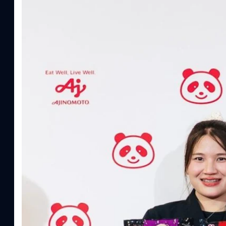
ทีมคอนเทนต์ BT
| 9 hours ago
Read More
อายิโนะโมะโต๊ะ เผยยุทธศาสตร์ Food Technology 
“AminoScience” เจาะอินไซต์ผู้บริโภคและ B2B
บริษัท อายิโนะโมะโต๊ะ (ประเทศไทย) จำกัด จัดงาน The Heartbeat b
แนวคิดการดำเนินธุรกิจและการพัฒนาผลิตภัณฑ์ที่ขับเคลื่อนด้วยเท
ผู้บริโภค ท่ามกลางการเติบโตของตลาด Health & Wellness ในประเทศไท
บาท หรือคิดเป็นสัดส่วนราว 8% ของผลิตภัณฑ์มวลรวมในประเทศ (GDP
ความรู้หลักรูปแบบผลิตภัณฑ์ / โซลูชันกลุ่มเป้าหมายหลักNutrition
ประโยชน์จากกรดอะมิโน)aminoVITAL, AminoNITE,