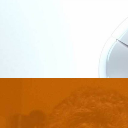
้นจมูกเทียมตรวจจับกลิ่นการเน่าเสียของอาหาร ที่อาจ
รคมะเร็งด้วยการดมกลิ่น
ได้ สังเกตได้ง่าย ๆ คนแต่ละประเทศจะมีกลิ่นตัวที่ต่างกันตามอาหารที่พวก
าที่เราเจ็บป่วยหรือร่างกายมีการสะสมของสารเคมีบางอย่างที่มีกลิ่นใน
บมาผ่านเหงื่อ กลิ่นปาก หรือลมหายใจ ไม่ว่าตัวคุณเองจะได้กลิ่นหรือไม่ก็ตาม
นเลือดสูงจะมีกลิ่นลมหายใจเป็นกลิ่นหวาน ๆ คล้ายผลไม้ ปัจจุบันเทคโนโลยี
ไกลมาก ๆ เรามีตั้งแต่สุนัขที่ถูกฝึกมาเพื่อดมกลิ่นหาโรคเบาหวาน โรคซึม
 ago
วกันในฝั่งของเทคโนโลยีสิ่งประดิษฐ์ก็มีการสร้างและทดสอบ ‘จมูกเทียม’
นและวิเคราะห์ปัญหาสุขภาพที่เป็นไปได้ ซึ่งล่าสุด นักวิจัยจากมหาวิทยาลัยแห่ง
ค้นไมโครชิปที่ช่วยให้คอมพิวเตอร์ทำหน้าที่เป็นจมูกเทียมที่สามารถวิเคราะห์
มทีเทคโนโลยีในการตรวจจับและวิเคราะห์กลิ่นมีการพัฒนามาหลายสิบปี แต่เป็น
ละพลังงานในการวิเคราะห์กลิ่นจากการตรวจวัดระดับแก๊สที่เป็นต้นต่อของกลิ่น
ูกเทียมที่มีขนาดเล็กและสามารถดมกลิ่นได้อย่างมีประสิทธิภาพ แม่นยำขึ้น ใช้
ะยะแรกในคนอายุน้อยเพิ่มมากขึ้น พร้อม 3 ปัจจัยหลักของ
ถเชื่อมต่อกับสมาร์ตดีไวซ์ อย่างมือถือหรือแท็บเล็ตต่างจากจมูกเทียมในยุค
รวิเคราะห์กลิ่นด้วยการนำเนื้อไก่ใส่เข้าไปในภาชนะที่เชื่อมต่อกับเซนเซอร์
าลมเข้าไปในภาชนะ ตัวเซนเซอร์จะคอยตรวจจับแก๊สที่ปล่อยออกมา และ
ตคนเป็นอันดับต้นของโลก อายุที่เพิ่มขึ้นเป็นปัจจัยของโรคมะเร็งที่มนุษย์ไม่
การทดสอบจะเป็นการตรวจจับไฮโดรเจนซัลไฟด์และแอมโมเนียที่เกิดจากการ
ะบบต่าง ๆ ของร่างกายจะเสื่อมสภาพลง ในความเป็นจริงร่างกายมนุษย์มียีน
ี่ยวชาญเชื่อว่า หากจมูกเทียมได้รับการพัฒนาจะสามารถนำไปใช้ในอุตสาหกรรม
งด้วยการเข้าไปแก้ไขเซลล์ผิดปกติให้กลับมาเป็นเหมือนเดิม แต่อายุที่เพิ่มขึ้น