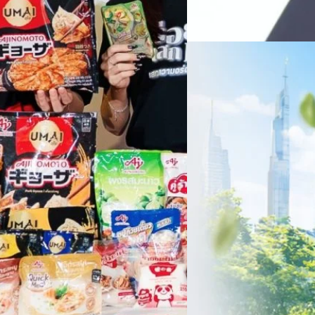
แรกบริษัทเดินหน้าขับเคลื่อน 
สินค้าไอที สู่การเป็น Digital 
Read More
สัดส่วนธุรกิจที่มีมูลค่าเพิ่ม
06/08/2026
ครบรอบ 6 ปี สำนักข่
TRANSITION ถกแนวทางป
เนื่องในโอกาสครบรอบ 6 ปี ส
เปลี่ยนมุมมองเกี่ยวกับการเปล
ประยุกต์ใช้ได้จริง จากผู้แทน
ประเทศไทยควรปรับตัวอย่างไร ? 
ทั้งในมิติของภาครัฐ ภาคธุรกิ
รัตนาภรณ์ ศรีนวลจันทร์
| 1 da
เศรษฐกิจ ปรับห่วงโซ่คุณค่า แล
โดย ศาสตราจารย์ ดร. ยศชนัน 
Read More
วิทยาศาสตร์ วิจัยและนวัตกรร
สามารถนำ Green Tech มาใช้เพ
วรรธน์ นิลกิจศรานนท์ รองประ
Tech
Biz
Game