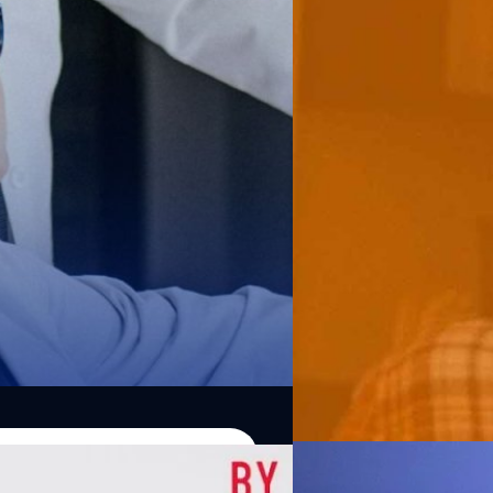
อื่นได้ โดยเฉพาะในการตรวจคั
ก็ทำให้ฟังก์ชันนี้เสื่อมลงไปด
เป่าเครื่องวัดแอลกอฮอล์ทางล
เกิดมะเร็งได้ เช่น การรับประทา
ภูษิต เรืองอุดมกิจ
| 1066 days
ประเมินหรือวินิจฉัยโรค หนึ่งใ
กาย แต่ก็ทำได้เพียงชะลอ ถึงอย่า
ผิดปกติของ DNA ที่ทำให้เซลล์
ช่วงเวลาเริ่มต้นที่คนส่วนใหญ่
Read More
สารเคมีในรูปของแก๊สออกมา โด
เซลล์มะเร็งในคนอายุน้อย 14–49 
แก๊ส ไปจนถึงการพัฒนาโปรแ
พบที่เพิ่มขึ้นเท่านั้น จำนวนผู้ที
มุม เพราะว่าปัจจุบันวิทยากา
โรคมะเร็งรุดหน้าอย่างก้าวกระโ
และในขณะเดียวกัน ชุดข้อมูลดั
คำนวณร่วมด้วย แต่ถึงอย่างนั้นแพ
มาจากไลฟ์สไตล์หรือการใช้ชีวิต
มะเร็ง ในประเทศใหญ่อย่างสหร
เช่น โรคมะเร็งลำไส้ที่ปกติเริ
งานสุขภาพบางแห่งเริ่มมีข้อเร
คัดกรองโรคมะเร็งปากมดลูกในผ
07/08/2026