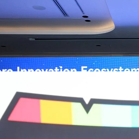
ิวงการสาธารณสุขไทยด้วย AI เปิดตัว 4 นวัตกรรมเปลี่ยน
่อการแพทย์ในประเทศไทย
หัวเว่ย จัดงาน “Huawei AI+ Healthcare Summit” ภายใต้งาน Huawei
t 2026 รวมผู้นำด้านนโยบายสาธารณสุข ผู้บริหารโรงพยาบาลชั้นนำ และ
ยและจีน ร่วมขับเคลื่อนอนาคตของระบบสาธารณสุขไทยด้วยนวัตกรรมและ
กาศความร่วมมือครั้งสำคัญเพื่อยกระดับ Healthcare Ecosystem ของ
เตอร์ จาง ประธานกลุ่มธุรกิจการศึกษาและสาธารณสุขต่างประเทศ บริษัท หัว
go
ถึงความมุ่งมั่นของหัวเว่ยในการสนับสนุนการเปลี่ยนผ่านสู่ยุคดิจิทัลของระบบ
คโนโลยี AI ในการยกระดับคุณภาพการให้บริการทางการแพทย์ให้เข้าถึง
ภายใต้แนวคิด “AI for Health, Health for All” “วันนี้ปัญญาประดิษฐ์กำลังเข้า
ธารณสุขอย่างรวดเร็ว หัวเว่ยมีประสบการณ์ตรงจากการพัฒนาแพลตฟอร์ม
ต่โครงสร้างพื้นฐานด้านคอมพิวติงไปจนถึงโซลูชัน AI สำหรับผู้ป่วย บุคลากร
พยาบาล ซึ่งได้พิสูจน์ผลสำเร็จแล้วในโรงพยาบาลชั้นนำอย่างโรงพยาบาล
/69 โต 18% ลุย AI–Cloud–Green Energy สร้างฐาน
วามร่วมมือระหว่างหัวเว่ยกับพันธมิตรไทยในวันนี้จะช่วยผลักดันวิสัยทัศน์…
ร่งเครื่อง New Growth Engine พร้อมจ่ายปันผล 0.10
จำกัด (มหาชน) หรือ SYNNEX โชว์ผลการดำเนินงานแข็งแกร่ง กำไรสุทธิ
องปี 2569 เติบโต 17.8% และ 17.7% จากช่วงเดียวกันของปีก่อน สูงกว่าการ
ัญ พร้อมประกาศจ่ายเงินปันผลระหว่างกาล 0.10 บาทต่อหุ้น โดยกำหนดวันที่
ี่ 19 สิงหาคม 2569 และกำหนดจ่ายเงินปันผลวันที่ 2 กันยายน 2569 นางสาวสุ
่บริหาร บริษัท ซินเน็ค (ประเทศไทย) จำกัด (มหาชน) เปิดเผยว่า ในช่วงครึ่งปี