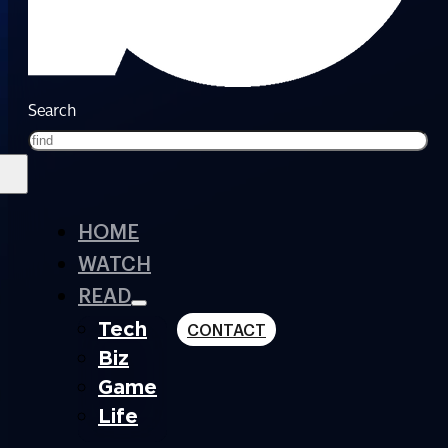
Search
HOME
WATCH
READ
Tech
CONTACT
Biz
Game
Life