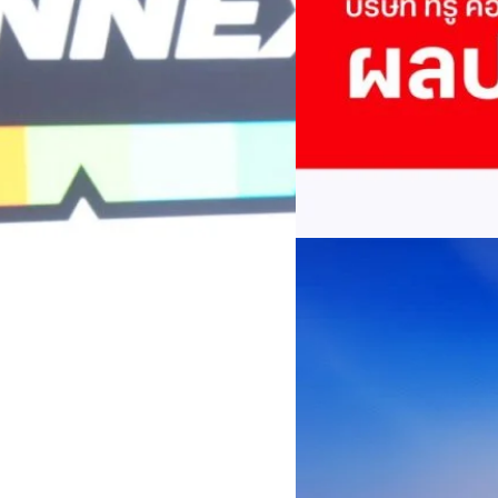
พันล้าน
บริษัท ทรู คอร์ปอเรชั่น จำก
ภาษี 6.6 พันล้านบาท ทำกำไรต่อ
บาท คิดเป็น 0.15 บาทต่อหุ้น
ของฐานผู้ใช้งาน ตัวชี้วัดทาง
(QoQ)รายได้จากการให้บริการ 
ทีมคอนเทนต์ BT
| 2 days ago
บาท+13.5%+1.1%กำไรสุทธิหลังห
EBITDA3.7 เท่า-0.3 เท่า-0.1 เท
Read More
มีผู้ใช้บริการโทรศัพท์เคลื่อนท
บริการ 5G รวม 19.3 ล้านราย) แล
04/08/2026
เพิ่มขึ้นของตัวเลขมาจากโครง
AIS Business ผนึก 
โซลูชันเชื่อมต่ออัจฉ
ประเทศไทยสู่ฐานการผล
กรุงเทพฯ, 3 สิงหาคม 2569 – 
เคลื่อนภาคอุตสาหกรรมไทยสู่ก
ด้านโครงข่ายและความเข้าใจในภ
ด้านการผลิตระดับโลกของ Hua
กระบวนการผลิตได้อย่างเป็นรูป
Worawalan
| 2 days ago
ฐานดิจิทัลแบบครบวงจร ตั้งแต