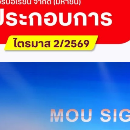
ัด (มหาชน) รายงานผลประกอบการประจำไตรมาส 2/2569 มีกำไรสุทธิหลังหัก
เนื่องเป็นไตรมาสที่ 6 พร้อมอนุมัติจ่ายเงินปันผลระหว่างกาลรวม 5.2 พันล้าน
 โดยผลการดำเนินงานหลักได้รับปัจจัยหนุนจากการบริหารต้นทุนและการเติบโต
การเงิน (Q2/2569)มูลค่า / สถิติการเปลี่ยนแปลง (YoY)การเปลี่ยนแปลง
(ไม่รวม IC)4.14 หมื่นล้านบาท+0.8%+0.8%EBITDA2.83 หมื่นล้าน
ักภาษี (NPAT)6.6 พันล้านบาท+3.2 เท่าทรงตัวอัตราส่วนหนี้สินสุทธิต่อ
่า ปัจจัยขับเคลื่อนด้านฐานผู้ใช้และเทคโนโลยี ด้านปริมาณผู้ใช้งาน ไตรมาสนี้
ี่เพิ่มขึ้น 4.79 แสนเลขหมาย รวมเป็น 48.6 ล้านเลขหมาย (ในจำนวนนี้เป็นผู้ใช้
ะผู้ใช้บริการอินเทอร์เน็ตบ้านเพิ่มขึ้น 2.8 หมื่นราย โดยปัจจัยที่ส่งผลต่อการ
การกระตุ้นเศรษฐกิจภาครัฐ (ไทยช่วยไทย พลัส)…
Huawei Cloud ลงนาม MOU ผสานคลาวด์ระดับโลกและ
ริยะ สยายปีกภาคอุตสาหกรรมและการผลิต พร้อมดัน
ิตยุค AI
AIS Business และ Huawei Cloud ลงนามความร่วมมือ (MOU) เพื่อขับ
ารผลิตอัจฉริยะที่ใช้ข้อมูลและ AI เป็นกลไกสำคัญ โดยผสานความแข็งแกร่ง
าคธุรกิจไทยของ AIS Business เข้ากับเทคโนโลยี Cloud, AI และองค์ความรู้
wei Cloud เพื่อช่วยให้ผู้ประกอบการสามารถนำเทคโนโลยีไปยกระดับ
ธรรม ภายใต้ความร่วมมือดังกล่าว ทั้งสองฝ่ายจะร่วมกันพัฒนาโครงสร้างพื้น
่การเชื่อมต่อข้อมูลจากเครื่องจักรและระบบการผลิตภายในโรงงานผ่าน 5G