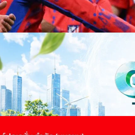
าว TODAY เปิดเวทีใหญ่ SUSTAIN CITY: THE GREEN
รับตัวสู่เศรษฐกิจสีเขียวอย่างยั่งยืน
ำนักข่าว TODAY จัดงาน SUSTAIN CITY: THE GREEN TRANSITION เวทีแลก
ี่ยนผ่านสู่เศรษฐกิจและสังคมสีเขียว พร้อมนำเสนอแนวทางที่สามารถนำไป
ภาครัฐ ภาคธุรกิจ และผู้เชี่ยวชาญในหลากหลายสาขา ผ่านประเด็นสำคัญว่า
เพื่อเดินหน้าสู่ความยั่งยืนและบรรลุเป้าหมาย Net Zero อย่างเป็นรูปธรรม
จ การเงิน และพลังงาน Green Transitioning: Shifting Systemพลิกโครงสร้าง
ours ago
ะเชื่อมโยงนโยบายกับเทคโนโลยี เพื่อขับเคลื่อนประเทศไทยสู่เศรษฐกิจสีเขียว
วงศ์สวัสดิ์รองนายกรัฐมนตรีและรัฐมนตรีว่าการกระทรวงการอุดมศึกษา
ม Green Transitioning: Decarbonize Unlockร่วมสำรวจแนวทางที่ภาคธุรกิจ
ื่อลดการปล่อยคาร์บอน และเดินหน้าสู่เป้าหมาย Net Zero พบกับ คุณปัณ
ธานกรรมการบริหาร ฝ่ายวิศวกรรมโครงสร้างบริษัท…
 Q2/2569 กำไรสุทธิ 6.6 พันล้านบาท จ่ายปันผล 5.2