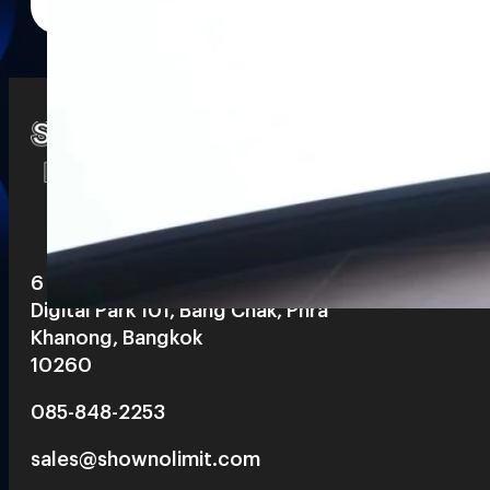
Watch
Playlists
S
& Reels
6 th floor, Pegasus Building, True
Digital Park 101, Bang Chak, Phra
Khanong, Bangkok
10260
085-848-2253
sales@shownolimit.com