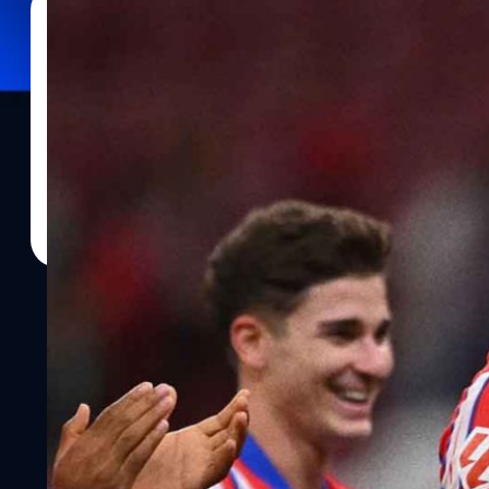
23/12/2024
ณัฐพล​ กาญ​จ​นะ​คช
| 591 days ago
Read More
[บทความ] เจาะปัจจัย อะไรที่ทำให้ แอตฯ มาดริด ขึ้นม
มาแบบเงียบ ๆ แต่ตอนนี้แซงขึ้นจ่าฝูงไปแล้วสำหรับ ทัพตราหมี แอตเล
โก ซิเมโอเน ที่สร้างสถิติเก็บชัยชนะ 12 นัดติดรวมทุกรายการ กลายเป็นท
ท้าชิงแชมป์กับ 2 ยักษ์ใหญ่ของลีก อย่าง เรอัล มาดริด และ บาร์เซโลนา ไ
เขายังเป็นทีมที่เต็มไปด้วยปัญหาอยู่เลย ซิเมโอเน ทำยังไงให้ทัพตราหม
บ้าง ติดตามได้ที่นี่ ปัจจัยที่ทำให้ขึ้นมาลุ้นแชมป์ 1. การเสริมทัพที่ย
ผลงานได้ไม่ค่อยน่าประทับใจ จบอันดับ 4 ในลีก โดนทีมเล็กอย่าง คิโร
ด้วยมือเปล่าไม่สามารถคว้าแชมป์ใด ๆ มาครองได้ ทำให้ในฤดูกาลนี้ พ
ตัวผู้เล่นเก่า ๆ ที่กำลังเข้าสู่วัยร่วงโรยและไม่ได้ใช้งานออกจากทีมไป
ซาวิช, มาริโอ เอร์โมโซ,…