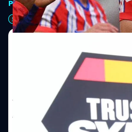
PR Partners
See All
06/08/2026
ทีมคอนเทนต์ BT
| 11 hours ago
Read More
SYNNEX โชว์กำไร Q2/69 โต 18% ลุย AI–Cloud–
Recurring Revenue เร่งเครื่อง New Growth Eng
บาท/หุ้น
บริษัท ซินเน็ค (ประเทศไทย) จำกัด (มหาชน) หรือ SYNNEX โชว์ผลกา
ไตรมาส 2 และงวด 6 เดือนแรกของปี 2569 เติบโต 17.8% และ 17.7% จ
เติบโตของรายได้อย่างมีนัยสำคัญ พร้อมประกาศจ่ายเงินปันผลระหว่าง
ไม่ได้รับสิทธิปันผล (XD) วันที่ 19 สิงหาคม 2569 และกำหนดจ่ายเงินปั