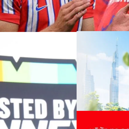
06/08/2026
ครบรอบ 6 ปี สำนักข่
TRANSITION ถกแนวทางป
เนื่องในโอกาสครบรอบ 6 ปี ส
เปลี่ยนมุมมองเกี่ยวกับการเปล
Green Energy สร้างฐาน
ประยุกต์ใช้ได้จริง จากผู้แทน
ine พร้อมจ่ายปันผล 0.10
ประเทศไทยควรปรับตัวอย่างไร ? 
ทั้งในมิติของภาครัฐ ภาคธุรกิ
รดำเนินงานแข็งแกร่ง กำไรสุทธิ
รัตนาภรณ์ ศรีนวลจันทร์
| 17 h
เศรษฐกิจ ปรับห่วงโซ่คุณค่า แล
ากช่วงเดียวกันของปีก่อน สูงกว่าการ
โดย ศาสตราจารย์ ดร. ยศชนัน 
Read More
วิทยาศาสตร์ วิจัยและนวัตกรร
กาล 0.10 บาทต่อหุ้น โดยกำหนดวันที่
สามารถนำ Green Tech มาใช้เพ
04/08/2026
นผลวันที่
วรรธน์ นิลกิจศรานนท์ รองประ
True เผยผลประกอบการ