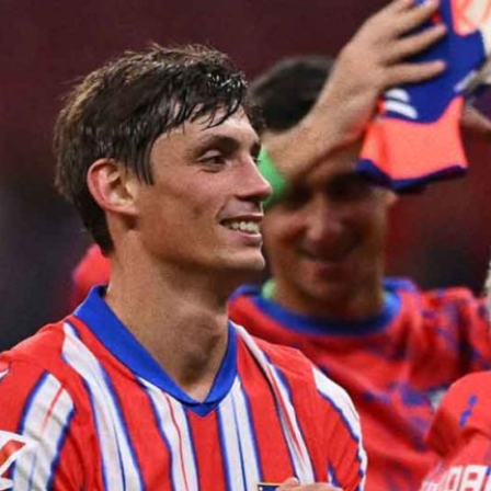
าท้าชิงแชมป์ในปีนี้
ติโก มาดริด ของยอดกุนซืออย่าง ดิเอ
ีมม้ามืดที่ไม่มีใครคาดคิดว่าจะขึ้นมา
ด้ในปีนี้ ทั้ง ๆ ที่ปีก่อนทีมของพวก
ีกลับมาผงาดอีกครั้ง อะไรเป็นปัจจัย
อดเยี่ยม หลังจากฤดูกาลก่อนทัพตราหมี ทำ
นา แซงขึ้นไปเป็นอันดับ 3 จบฤดูกาล
วกเขาจึงตัดสินเปลี่ยนแปลงทีม โละ
 ไม่ว่าจะเป็น อัลบาโร โมราตา, สเตฟาน