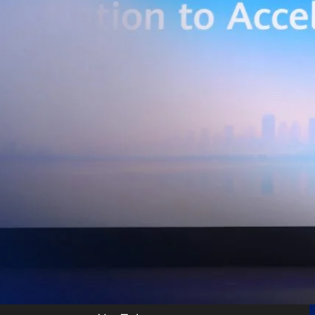
เบอร์ และระบบเชื่อมต่อที่ปลอดภัย ไปจนถึงการรวบรวม ประมวลผล และ
ยศักยภาพการประมวลผลของ GPU เพื่อต่อยอดสู่แอปพลิเคชัน AI และโซลูชัน
ริมขีดความสามารถในการแข่งขัน และสร้างความพร้อมรองรับผู้ประกอบการ
ี่ต้องการขยายฐานการผลิตในประเทศไทย นายภูผา เอกะวิภาต หัวหน้าคณะผู้
ท แอดวานซ์ อินโฟร์ เซอร์วิส จำกัด (มหาชน) กล่าวว่า…
Life
SOCIAL MEDIA
Environment
Health
People
Instagram
Trends
Wellness
Facebook