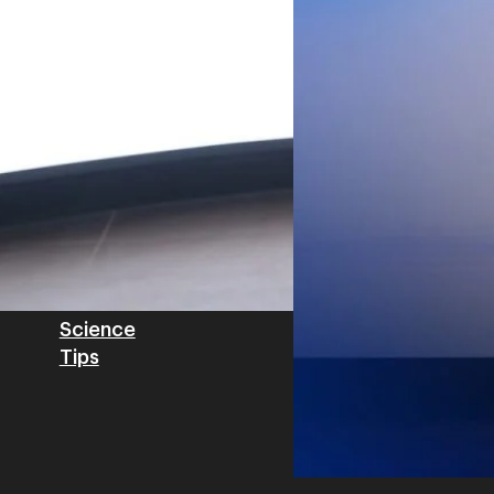
Private Network โครงข่ายไฟ
Read More
วิเคราะห์ข้อมูลบน Cloud ด้ว
สำหรับภาคอุตสาหกรรม ช่วยเส
ไทย รวมถึงนักลงทุนต่างชาติท
บริหารกลุ่มลูกค้าองค์กร บริษั
Tech
Biz
Game
horts
Cars
Corporate
Articles
Features
Executive
Game News
IT News
Insight
Reviews
Local News
Wealth
Science
Tips