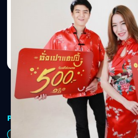
บาท เมื่อซื้อสมาร์ทโฟน “โจอี้ ฟิต ซีรีส์”
แฮปปี้เฉลิมฉลองเทศกาลตรุษจีนแจกฟรี “อั่งเปาแฮปปี้”
สำหรับลูกค้าแฮปปี้โดยเฉพาะ รับส่วนลด 500 บาททันทีเมื่อ
ซื้อสมาร์ทโฟน “โจอี้ ฟิต ซีรีส์”
Totsapon Kritsadangphorn
| 4192 days ago
Read More
PR Partners
See All