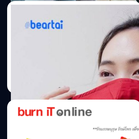
แวดล้อม สุขภาพ และคุณภาพชีวิตที่ดีขึ้น ควันธูป เพิ่มความ
269 คน ที่เดินทางมากับสายการบินเซียะเหมินแอร์ไลน์
03/02/2021
เสี่ยงโรคมะเร็งและปัญหาสุขภาพ ข้อมูลงานวิจัยหลายชิ้น ทั้ง
(Xiamen Airlines) เที่ยวบิน MF833 เส้นทางเซียะเหมิน-
ในและต่างประเทศยืนยันว่า การยืนอยู่ท่ามกลางควันธูปแห่ง
กรุงเทพฯ (สุวรรณภูมิ) เดินทางเข้ามาภายใต้มาตรการป้องกัน
คนโสดต้องมี! หน้ากากอนามัยสำหรับใส่วัน
ความศรัทธา เราได้สูดดมสารก่อมะเร็งหลายชนิด ทั้งเบนซีน
โควิด ซึ่งนายอนุทินยืนยันว่ามาตรการดังกล่าวที่กำหนดไว้
ตรุษจีน จะได้ไม่ต้องตอบคำถาม!
(Benzene) พีเอเอช (PAHs) บิวทาไดอีน และโลหะหนัก (ตะกั่ว
เหมาะสมตามมาตรฐานสากล และวันนี้จะมีเที่ยวบินจาก
โครเมียม นิกเกิล แมงกานีส)…
ประเทศจีนบินเข้ามาเพิ่มอีก 15 เที่ยวบิน รวมผู้โดยสารทั้งสิ้น
เทศกาลตรุษจีนใกล้เข้ามาทุกที แม้ในปีนี้การจัดเทศกาลอาจ
3,465 คน ส่วนภาพรวมตลอดทั้งปีนี้คาดว่าจะมีนักท่องเที่ยว
จะแตกต่างไปจากปีก่อน ๆ เนื่องด้วยสถานการณ์ Covid-19
จากประเทศจีนที่เดินทางผ่านท่าอากาศยาน ทั่วประเทศ
แต่ก็มีสิ่งหนึ่งที่จะไม่มีวันเปลี่ยนคือ การรวมญาติในวันตรุษจีน
ประมาณ 7-10 ล้านคน จากเดิมก่อนการระบาดที่มี 20 ล้านคน
แล้วคำถามที่ทุกคนจะต้องพบเจอในวันนี้ก็คือ "เมื่อไหร่จะมี
สำหรับการเดินทางเข้าไทย ของนักท่องเที่ยวจากประเทศจีน
แฟน" "เมื่อไหร่จะแต่งงาน" "ทำไมยังไม่มีลูกอีกล่ะ" คำถาม
มนัสวี จิตตเกษม
| 2013 days ago
และจากประเทศอื่น ๆ…
เหล่านี้เป็นคำถามโลกแตกที่ทำให้ใครหลายคนต้องหงุดหงิด!
Read More
แต่คำถามนี้จะหมดไปถ้าคุณใส่หน้ากากอนามัยของ
wheniwasfour แบรนด์ของใช้จากสิงคโปร์ที่เกิดไอเดียผลิต
สินค้าช่วยตัดรำคาญคำถามจากญาติ ๆ แถมยังเข้ากับ
04/02/2019
สถานการณ์โลกในปัจจุบันได้เป็นอย่างดี ด้วยการผลิต
หน้ากากอนามัยสีแดงสด พร้อมสกรีนคำว่า Gong Xi Fa Cai
มาลดวิกฤติ PM2.5 ด้วยการเผากระดาษ
ขอให้ร่ำรวย คำอวยพรตามธรรมเนียมชาวจีน ต่อท้ายด้วย
ออนไลน์ที่เว็บ “Burn It Online” กันดีกว่า
ประโยค "ฉันยังไม่มีแฟน" ไว้สำหรับตอบคำถามญาติ ๆ แบบที่