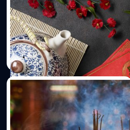
ปอกเปลือกดูประโยชน์ 5 ผลไม้ตรุษจีน ไหว้ก็
เฮง กินก็เฮลตี้
N509FZ / Wikimedia Commons
ในช่วงตรุษจีนหลายครอบครัวต้องไปจ่ายตลาดเพื่อซื้อ
วัตถุดิบเตรียมไว้สำหรับไหว้เทพเจ้าและบรรพบุรุษ และสิ่งที่
ขาดไม่ได้เลยในเทศกาลนี้ คือ ผลไม้ ซึ่งผลไม้ตรุษจีนก็มีหลาย
ชนิดและเชื่อกันว่ากินแล้วจะเฮง ส่วนจะเฮงจริงไหมก็ต้องรอดู
แต่ที่แน่ ๆ กินแล้วสุขภาพดีแน่นอน เพราะผลไม้เหล่านี้มีสาร
ภูษิต เรืองอุดมกิจ
| 1299 days ago
อาหารจำเป็นที่ร่างกายขาดไม่ได้หลายชนิด บทความนี้เลยจะ
Read More
ชวนคุณมาปอกเปลือก 5 ผลไม้มงคลช่วงตรุษจีนเพื่อดู
ประโยชน์ต่อสุขภาพที่มาพร้อมกับความเชื่อกัน 5 ผลไม้ตรุษ
จีนกับประโยชน์ต่อสุขภาพ แค่เลขก็มงคลแล้ว ส่วนใหญ่ในช่วง
17/01/2023
ตรุษจีนมักจะไหว้ผลไม้เป็นเลขคี่ ซึ่งเราก็จัดมาให้ถึง 5 ชนิด
เลยทีเดียว 1. ส้มสีทอง ส้มสีทองหมายถึงความสุข ความโชคดี
สุดช็อก! ‘สูดดมควันธูป’ เสี่ยงปัญหาสุขภาพ
และโชคลาภ ซึ่งเรารู้กันดีว่าส้มมีประโยชน์ต่อสุขภาพ โดยสาร
และมะเร็งไม่ต่างจากบุหรี่
อาหารที่น่าสนใจในส้มก็ต้องเป็น วิตามินซีหรือกรดแอสคอร์
บิก (Ascorbic Acid) วิตามินซีเป็นสารต้านอนุมูลอิสระ ช่วยลด
ธูป เครื่องมือสื่อสารทางจิตวิญญาณและความเชื่อที่ฝังอยู่ใน
การอักเสบของเซลล์ภายในร่างกาย หากเราได้รับวิตามินซีใน
วิถีชีวิตของคนไทยและชาวเอเชียมาอย่างยาวนาน ไม่ว่าจะพิธี
ปริมาณที่เหมาะสมเป็นประจำอาจช่วยลดความรุนแรงของโรค