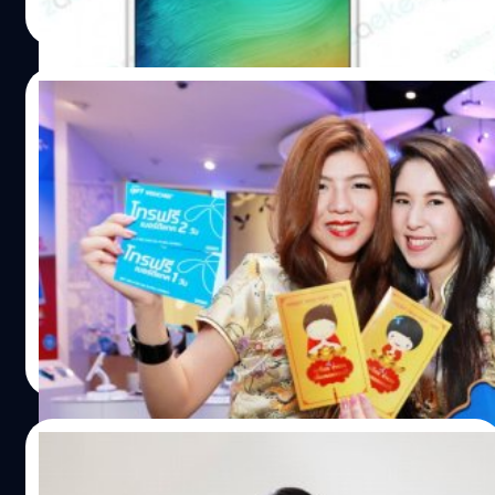
Read More
19/02/2015
ดีแทคแจกอั่งเปาฉลองตรุษจีน มอบโทรฟรี
สูงสุด 2 วัน และส่วนลดซื้อสินค้าออนไลน์
ดีแทคแจกอั่งเปาสุดคุ้มเพื่อเฉลิมฉลองเทศกาลตรุษจีน มอบ
คูปองโทรฟรีสูงสุด 2วัน และ คูปองส่วนลดซื้อสินค้าออนไลน์
ที่ WearYouWant มูลค่า 300 บาท
Totsapon Kritsadangphorn
| 4189 days ago
Read More
16/02/2015
แฮปปี้ฉลองตรุษจีนแจกฟรีอั่งเปาส่วนลด 500