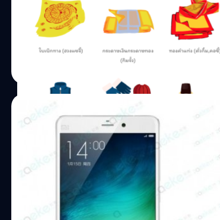
ไม่ต้องพูดออกมาก็น่าจะเข้าใจ ซึ่งคุณสามารถเลือกสกรีน
ผ่านกันไปอีกปี.. หมุนมาสู่ปีใหม่จีน 2019 รอบนี้ หลายๆ คนก็
ข้อความอื่น ๆ ได้อีกด้วย ไม่ว่าจะเป็น "ฉันยังไม่อยากมีลูก"
ต้อนรับความเฮงรับวันตรุษจีนกันเป็นที่เรียบร้อย และหลายๆ
หรือ "ตอนนี้ฉันยังไม่อยากแต่งงาน" นอกจากนี้ยังมีลวดลาย
ครอบครัวก็กำลังวุ่นกับการเตรียมการไหว้เจ้ากันอย่างชุลมุน
ของหน้ากากอนามัยหลากหลายสไตล์ให้เลือกใส่ อาจจะเพิ่ม
ไม่ว่าจะเป็นเนื้อสัตว์ ผลไม้มงคลสารพัด รวมถึงเตรียมของ
ความน่ารักด้วยการใส่ลายหมูหวานแผ่น หรือบ๊ะโป้ว ของว่าง
มงคลที่ต้องการเผากงเต๊กไปให้บรรพบุรุษด้วย..แต่เดี๋ยวสิ!!
Soonyata Hokongtripop
| 2743 days ago
ยอดฮิตในเทศกาลตรุษจีน ตามด้วยฮุคข้อความที่จะทำให้
ช่วงนี้ที่กรุงเทพเนี่ย ฝุ่นตลบอบอวลเลย ถ้าเราเผากระดาษกัน
Read More
ญาติเลิกถามคำถามคุณตลอดงานแน่นอน สำหรับราคา
เยอะๆ PM2.5 ก็ยิ่งเพิ่มมากขึ้น และทำให้เกิดผลเสียตามมา
หน้ากากอนามัยนี้สนนราคาอยู่ที่ SG$ 10.90 (245.52 บาท)
แบบไม่จบสิ้นสักที แบบนี้เรามาหาทางออกรับเทศกาลตรุษจีน
ต้องบอกว่าเป็นหน้ากากอนามัยสุดคุ้มทีเดียว เพราะกันทั้ง
กันดีกว่า! วันนี้แบไต๋ก็เลยมาแนะนำเว็บเผากระดาษออนไลน์
06/01/2016
Covid-19 และยังกันคำถามที่แสนจะวุ่นว๊ายวุ่นวายจากญาติ ๆ
สำหรับเทศกาลตรุษจีนโดยเฉพาะ! ซึ่งก็คือเว็บ “Burn It
อีกด้วย พิสูจน์อักษร :…
Online” มาดูกันดีกว่า ว่าเว็บ Burn It Online ทำอะไรได้บ้าง
คอนเฟิร์มแล้ว Xiaomi Mi 5มาพร้อม
เมื่อเข้าสู่เว็บแล้ว สิ่งที่เราจะเห็นด้านบนสุดเลยก็คือ ตัวเลขค่า
Snapdragon 820 จ่อเปิดตัวหลังตรุษจีน
PM2.5 ของกรุงเทพในขณะนี้ และเมื่อเรากดเข้าไปตรงเมนูด้าน
บน ก็จะเข้าสู่เว็บ AirVisual โดยอัตโนมัติซึ่งก็จะมีการบอกค่า
ตกเป็นข่าวลือมาพักใหญ่สำหรับเรือธงตัวใหม่ของ Xiaomi
ฝุ่น PM2.5 ในพื้นที่ต่างๆ รวมถึงรายละเอียดข้อมูลพวก
อย่าง Mi 5 ในที่สุดเจ้าหน้าที่ระดับสูงของพวกเขาก็ออกมา
ความชื้นในอากาศ แรงลม ความกดอากาศ ฯลฯ และยังมีการ
โพสต์ผ่านเว็บไซต์ Weibo โดยประกาศชัดเจนแล้วว่าจะใช้ชิป
ให้ข้อมูล PM2.5 ไปล่วงหน้าอีก 7 วัน รวมถึงให้ข้อมูลต่างๆ เป็น
เซ็ตตัวใหม่ล่าสุด Snapdragon 820 แน่นอน
รายชั่วโมงด้วย ซึ่งก็นับว่าข้อมูลต่างๆ เกี่ยวกับมลพิษทาง
ณัฐพันธ์ ส่งวิรุฬห์
| 3868 days ago
อากาศนั้น ค่อนข้างละเอียดและชัดเจนเลยทีเดียว…