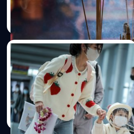
ไหน ๆ ไทย จีน หรือแขก ธูปก็เป็นสิ่งที่ขาดไม่ได้ แม้ในยุคที่คน
หวัด ลดความเสี่ยงของโรคหัวใจและหลอดเลือด โรคมะเร็ง
หันมาศรัทธาวิทยาศาสตร์มากขึ้น ธูปก็ยังคงอยู่ในวิถีชีวิต แต่
และยังมีส่วนสำคัญในการสร้างคอลลาเจนที่ช่วยเพิ่มความ
คุณรู้รึเปล่าว่า ควันของเครื่องมือสื่อสารชนิดนี้ส่งผลเสียต่อสิ่ง
ภูษิต เรืองอุดมกิจ
| 1300 days ago
ยืดหยุ่นของผิวด้วย โดยส้มขนาดกลาง 1 ลูกให้วิตามินซีราว 70
แวดล้อมและสุขภาพกว่าที่คิด ในบทความนี้ เราจะพาคุณมา
Read More
มิลลิกรัม ซึ่งเกือบเท่ากับที่ร่างกายต้องการวันเลยทีเดียว
รู้จักผลกระทบจากควันธูปที่มากกว่าความรู้สึกแสบตาและฉุน
(ผู้ชาย: 90 มก./วัน ผู้หญิง: 75 มก./วัน) การไหว้ส้มสีทองใน
จมูกเวลาไปวัดหรือศาลเจ้ามาให้ได้อ่านกัน ควันธูปกับผลกระ
ช่วงเทศกาลจึงช่วยให้คุณผลไม้ที่อัดแน่นด้วยวิตามินซีกินไป
ทบต่อสิ่งแวดล้อม ปัญหาสิ่งแวดล้อมที่น่ากังวลของโลกใน
09/01/2023
สักพักเลย Fun Fact: รู้หรือไม่? ส้มเป็นผลไม้ตระกูลเบอร์รี 2.
ปัจจุบัน คือ ปัญหาโลกร้อน ที่สร้างให้เกิดความแปรปรวนของ
กล้วยหอม…
สภาพอากาศ และหากในสเกลที่เล็กลงมาที่พบเห็นในเมือง
มาถึงแล้ว นักท่องเที่ยวจีน ล็อตแรก 269
ใหญ่ คงจะหนีไม่พ้น PM2.5 ที่ส่งผลต่อระบบทางเดินหายใจ
คน โดยมี 3 รมต.ตัวแทนรัฐบาลไทยเตรียม
และระบบอื่นของร่างกาย ควันธูปเป็นมลพิษที่มีส่วนทำให้เกิด
มาลัยข้อมือต้อนรับ
ปัญหาเหล่านี้ขึ้น คุณเคยสงสัยไหมว่าภายใน 1 ปี คุณจุดธูปไป
นักท่องเที่ยวจีนเที่ยวบินแรกจากเมืองเซี่ยเหมิน มณฑลฝูเจี้ยน
กี่ดอก ประเพณีไทยมีกี่เทศกาล วันสำคัญทางความเชื่อมีกี่วัน
จำนวน 269 คน เดินทางถึงท่าอากาศยานสุวรรณภูมิ
แต่ละวันเราไหว้อะไรบ้าง ไหว้กี่ครั้ง ครั้งละกี่ดอก ซึ่งยังไม่รวม
ประเทศไทยแล้ว วันนี้ (9 มกราคม 2566) เมื่อเวลา 12.17 น.
การสักการบูชาในวันทั่วไปหรือการเผากระดาษเงินกระดาษใน
โดยมีนายอนุทิน ชาญวีรกูล รองนายกรัฐมนตรีและรัฐมนตรี
ช่วงวันตรุษจีน หากลองนึกภาพตามในแต่ละปีคนไทยอาจ
ว่าการกระทรวงสาธารณสุข พร้อมด้วยนายศักดิ์สยาม ชิดชอบ
พนิตา สืบสมุทร
| 1308 days ago
สร้างมลพิษทางอากาศปริมาณไม่น้อยเลยทีเดียว การจุดธูป
รัฐมนตรีว่าการกระทรวงคมนาคม และนายพิพัฒน์ รัชกิจ
Read More
เพื่อพิธีกรรมทางความเชื่อที่ทำให้เกิดมลพิษจึงเป็นปัญหาด้าน
ประการ รัฐมนตรีว่าการกระทรวงการท่องเที่ยวและกีฬา พร้อม
สิ่งแวดล้อมที่คนไทยควรกังวลและหาทางออกร่วมกัน เพื่อสิ่ง
ผู้บริหารจากทั้ง 3 กระทรวง ร่วมให้การต้อนรับ ผู้โดยสารทั้ง